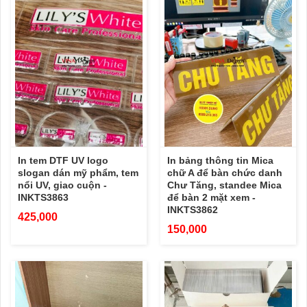
In tem DTF UV logo
In bảng thông tin Mica
slogan dán mỹ phẩm, tem
chữ A để bàn chức danh
nổi UV, giao cuộn -
Chư Tăng, standee Mica
INKTS3863
để bàn 2 mặt xem -
INKTS3862
425,000
150,000