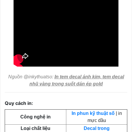
Nguồn @inkythuatso:
In tem decal ánh kim, tem decal
nhũ vàng trong suốt dán ép gold
Quy cách in:
In phun kỹ thuật số
| in
Công nghệ in
mực dầu
Loại chất liệu
Decal trong