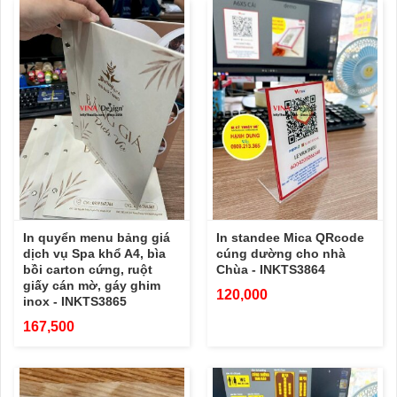
In quyển menu bảng giá
In standee Mica QRcode
dịch vụ Spa khổ A4, bìa
cúng dường cho nhà
bồi carton cứng, ruột
Chùa - INKTS3864
giấy cán mờ, gáy ghim
120,000
inox - INKTS3865
167,500