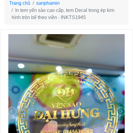
Trang chủ
sanphamin
In tem yến sào cao cấp, tem Decal trong ép kim
hình tròn bế theo viền - INKTS1945