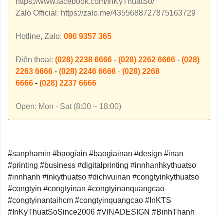
https://www.facebook.com/InKyThuatSo/
Zalo Official: https://zalo.me/4355688727875163729
Hotline, Zalo:
090 9357 365
Điện thoại:
(028) 2238 6666
-
(028) 2262 6666
-
(028)
2263 6666
-
(028) 2246 6666
-
(028) 2268
6666
-
(028) 2237 6666
Open: Mon - Sat (8:00 ~ 18:00)
#sanphamin #baogiain #baogiainan #design #inan
#printing #business #digitalprinting #innhanhkythuatso
#innhanh #inkythuatso #dichvuinan #congtyinkythuatso
#congtyin #congtyinan #congtyinanquangcao
#congtyinantaihcm #congtyinquangcao #InKTS
#InKyThuatSoSince2006 #VINADESIGN #BinhThanh