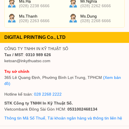
Ms.Hạ
Mr.Nghĩa
(028) 2238 6666
(028) 2262 6666
Ms.Thanh
Ms.Dung
(028) 2263 6666
(028) 2268 6666
DIGITAL PRINTING Co., LTD
CÔNG TY TNHH IN KỸ THUẬT SỐ
Tax / MST
:
0310 989 626
ketoan@inkythuatso.com
Trụ sở chính
365 Lê Quang Định, Phường Bình Lợi Trung, TPHCM
(Xem bản
đồ)
Hotline kế toán:
028 2268 2222
STK Công ty TNHH In Kỹ Thuật Số.
Vietcombank Đông Sài Gòn HCM:
0531002468134
Thông tin Mã Số Thuế, Tài khoản ngân hàng và thông tin liên hệ