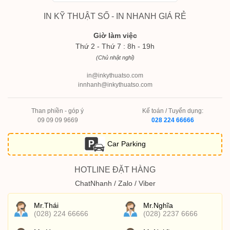
IN KỸ THUẬT SỐ - IN NHANH GIÁ RẺ
Giờ làm việc
Thứ 2 - Thứ 7 : 8h - 19h
(Chủ nhật nghỉ)
in@inkythuatso.com
innhanh@inkythuatso.com
Than phiền - góp ý
Kế toán / Tuyển dụng:
09 09 09 9669
028 224 66666
Car Parking
HOTLINE ĐẶT HÀNG
ChatNhanh / Zalo / Viber
Mr.Thái
Mr.Nghĩa
(028) 224 66666
(028) 2237 6666