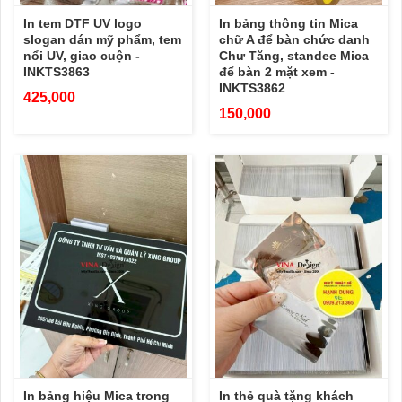
In tem DTF UV logo
In bảng thông tin Mica
slogan dán mỹ phẩm, tem
chữ A để bàn chức danh
nổi UV, giao cuộn -
Chư Tăng, standee Mica
INKTS3863
để bàn 2 mặt xem -
INKTS3862
425,000
150,000
In bảng hiệu Mica trong
In thẻ quà tặng khách