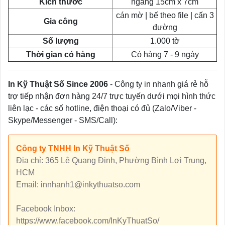
Kích thước
ngang 15cm x 7cm
cán mờ | bế theo file | cấn 3
Gia công
đường
Số lượng
1.000 tờ
Thời gian có hàng
Có hàng 7 - 9 ngày
In Kỹ Thuật Số Since 2006
- Công ty in nhanh giá rẻ hỗ
trợ tiếp nhận đơn hàng 24/7 trực tuyến dưới mọi hình thức
liên lạc - các số hotline, điện thoại có đủ (Zalo/Viber -
Skype/Messenger - SMS/Call):
Công ty TNHH In Kỹ Thuật Số
Địa chỉ: 365 Lê Quang Định, Phường Bình Lợi Trung,
HCM
Email: innhanh1@inkythuatso.com
Facebook Inbox:
https://www.facebook.com/InKyThuatSo/