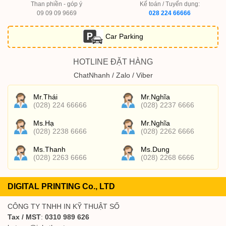
Than phiền - góp ý
Kế toán / Tuyển dụng:
09 09 09 9669
028 224 66666
Car Parking
HOTLINE ĐẶT HÀNG
ChatNhanh / Zalo / Viber
Mr.Thái
Mr.Nghĩa
(028) 224 66666
(028) 2237 6666
Ms.Hạ
Mr.Nghĩa
(028) 2238 6666
(028) 2262 6666
Ms.Thanh
Ms.Dung
(028) 2263 6666
(028) 2268 6666
DIGITAL PRINTING Co., LTD
CÔNG TY TNHH IN KỸ THUẬT SỐ
Tax / MST
:
0310 989 626