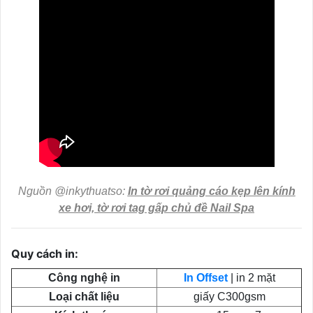
Nguồn @inkythuatso:
In tờ rơi quảng cáo kẹp lên kính
xe hơi, tờ rơi tag gấp chủ đề Nail Spa
Quy cách in:
Công nghệ in
In Offset
| in 2 mặt
Loại chất liệu
giấy C300gsm