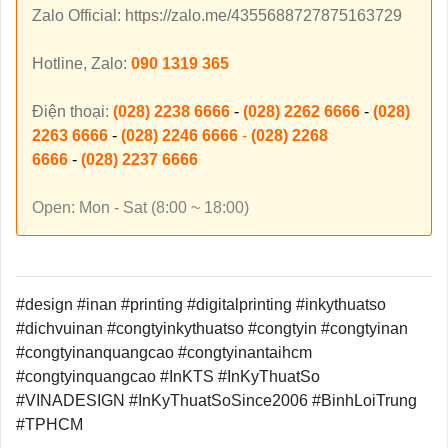
Zalo Official: https://zalo.me/4355688727875163729
Hotline,
Zalo:
090 1319 365
Điện thoại:
(028) 2238 6666
-
(028) 2262 6666
-
(028)
2263 6666
-
(028) 2246 6666
-
(028) 2268
6666
-
(028) 2237 6666
Open: Mon - Sat (8:00 ~ 18:00)
#design #inan #printing #digitalprinting #inkythuatso
#dichvuinan #congtyinkythuatso #congtyin #congtyinan
#congtyinanquangcao #congtyinantaihcm
#congtyinquangcao #InKTS #InKyThuatSo
#VINADESIGN #InKyThuatSoSince2006 #BinhLoiTrung
#TPHCM