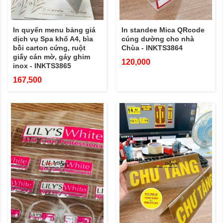
In quyển menu bảng giá
In standee Mica QRcode
dịch vụ Spa khổ A4, bìa
cúng dường cho nhà
bồi carton cứng, ruột
Chùa - INKTS3864
giấy cán mờ, gáy ghim
120,000
inox - INKTS3865
167,500