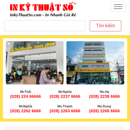
inkythuatso.com
Menu
Tìm kiếm
Mr.Thái
Mr.Nghĩa
Ms.Hạ
(028) 224 66666
(028) 2237 6666
(028) 2238 6666
Mr.Nghĩa
Ms.Thanh
Ms.Dung
(028) 2262 6666
(028) 2263 6666
(028) 2268 6666