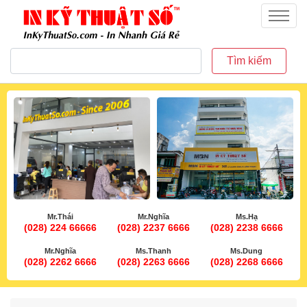
inkythuatso.com
Menu
Tìm kiếm
Mr.Thái
Mr.Nghĩa
Ms.Hạ
(028) 224 66666
(028) 2237 6666
(028) 2238 6666
Mr.Nghĩa
Ms.Thanh
Ms.Dung
(028) 2262 6666
(028) 2263 6666
(028) 2268 6666