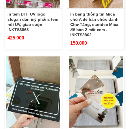
In tem DTF UV logo
In bảng thông tin Mica
slogan dán mỹ phẩm, tem
chữ A để bàn chức danh
nổi UV, giao cuộn -
Chư Tăng, standee Mica
INKTS3863
để bàn 2 mặt xem -
INKTS3862
425,000
150,000