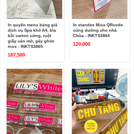
In quyển menu bảng giá
In standee Mica QRcode
dịch vụ Spa khổ A4, bìa
cúng dường cho nhà
bồi carton cứng, ruột
Chùa - INKTS3864
giấy cán mờ, gáy ghim
120,000
inox - INKTS3865
167,500