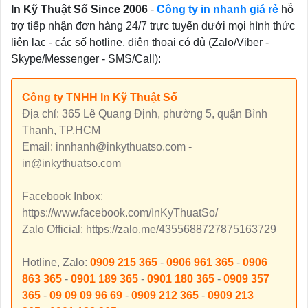
In Kỹ Thuật Số Since 2006
-
Công ty in nhanh giá rẻ
hỗ
trợ tiếp nhận đơn hàng 24/7 trực tuyến dưới mọi hình thức
liên lạc - các số hotline, điện thoại có đủ (Zalo/Viber -
Skype/Messenger - SMS/Call):
Công ty TNHH In Kỹ Thuật Số
Địa chỉ: 365 Lê Quang Định, phường 5, quận Bình
Thạnh, TP.HCM
Email: innhanh@inkythuatso.com -
in@inkythuatso.com
Facebook Inbox:
https://www.facebook.com/InKyThuatSo/
Zalo Official: https://zalo.me/4355688727875163729
Hotline, Zalo:
0909 215 365
-
0906 961 365
-
0906
863 365
-
0901 189 365
-
0901 180 365
-
0909 357
365
-
09 09 09 96 69
-
0909 212 365
-
0909 213