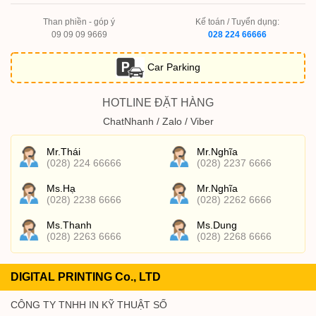
Than phiền - góp ý
Kế toán / Tuyển dụng:
09 09 09 9669
028 224 66666
Car Parking
HOTLINE ĐẶT HÀNG
ChatNhanh / Zalo / Viber
Mr.Thái
Mr.Nghĩa
(028) 224 66666
(028) 2237 6666
Ms.Hạ
Mr.Nghĩa
(028) 2238 6666
(028) 2262 6666
Ms.Thanh
Ms.Dung
(028) 2263 6666
(028) 2268 6666
DIGITAL PRINTING Co., LTD
CÔNG TY TNHH IN KỸ THUẬT SỐ