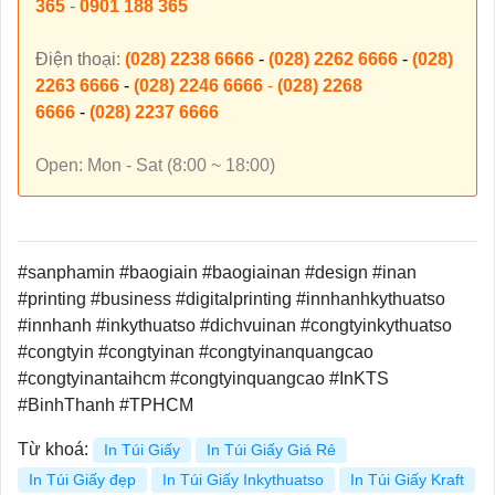
365
-
0901 188 365
Điện thoại:
(028) 2238 6666
-
(028) 2262 6666
-
(028)
2263 6666
-
(028) 2246 6666
-
(028) 2268
6666
-
(028) 2237 6666
Open: Mon - Sat (8:00 ~ 18:00)
#sanphamin #baogiain #baogiainan #design #inan
#printing #business #digitalprinting #innhanhkythuatso
#innhanh #inkythuatso #dichvuinan #congtyinkythuatso
#congtyin #congtyinan #congtyinanquangcao
#congtyinantaihcm #congtyinquangcao #InKTS
#BinhThanh #TPHCM
Từ khoá:
In Túi Giấy
In Túi Giấy Giá Rẻ
In Túi Giấy đẹp
In Túi Giấy Inkythuatso
In Túi Giấy Kraft