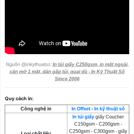
Nguồn @inkythuatso:
In túi giấy C250gsm, in mặt ngoài,
cán mờ 1 mặt, dán gấp túi, quai dù - In Kỹ Thuật Số
Since 2006
Quy cách in:
Công nghệ in
In Offset
-
In kỹ thuật số
In túi giấy
giấy Coucher
C150gsm - C200gsm -
C250gsm - C300gsm - giấy
Loại chất liệu