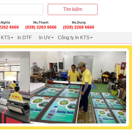
Tìm kiếm
.Nghĩa
Ms.Thanh
Ms.Dung
 2262 6666
(028) 2263 6666
(028) 2268 6666
t KTS
In DTF
In UV
Công ty In KTS