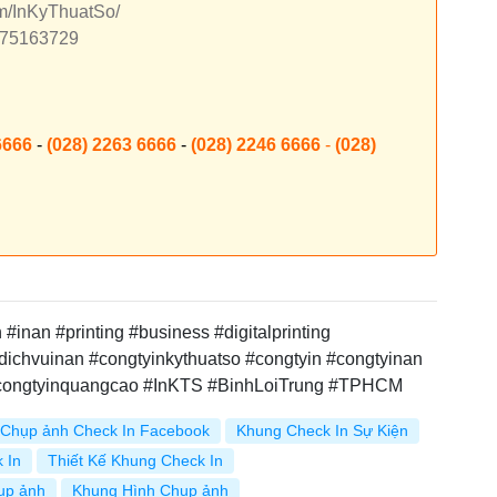
om/InKyThuatSo/
7875163729
6666
-
(028) 2263 6666
-
(028) 2246 6666
-
(028)
inan #printing #business #digitalprinting
dichvuinan #congtyinkythuatso #congtyin #congtyinan
#congtyinquangcao #InKTS #BinhLoiTrung #TPHCM
Chụp ảnh Check In Facebook
Khung Check In Sự Kiện
 In
Thiết Kế Khung Check In
ụp ảnh
Khung Hình Chụp ảnh