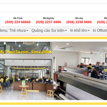
Mr.Thái
Mr.Nghĩa
Ms.Hạ
Mr
(028) 224 66666
(028) 2237 6666
(028) 2238 6666
(028)
enu, Thẻ nhựa
Quảng cáo Sự kiện
In khổ lớn
In Offse