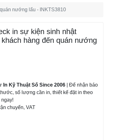
n quán nướng lẩu - INKTS3810
ck in sự kiện sinh nhật
o khách hàng đến quán nướng
từ
In Kỹ Thuật Số Since 2006
| Để nhận báo
thước, số lượng cần in, thiết kế đặt in theo
á ngay!
vận chuyển, VAT