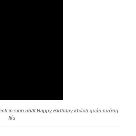
ck in sinh nhật Happy Birthday khách quán nướng
lẩu