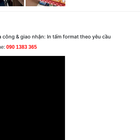
gia công & giao nhận: In tấm format theo yêu cầu
ne:
090 1383 365