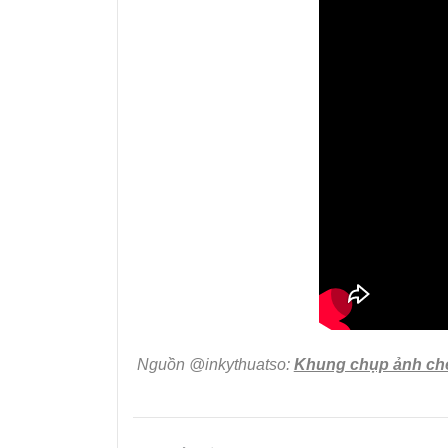
Nguồn @inkythuatso:
Khung chụp ảnh che