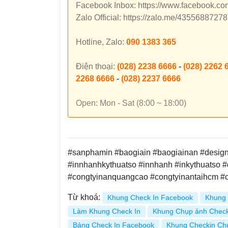
Facebook Inbox: https://www.facebook.c
Zalo Official: https://zalo.me/435568872
Hotline, Zalo:
090 1383 365
Điện thoại:
(028) 2238 6666
-
(028) 2262 
2268 6666
-
(028) 2237 6666
Open: Mon - Sat (8:00 ~ 18:00)
#sanphamin #baogiain #baogiainan #design #
#innhanhkythuatso #innhanh #inkythuatso #
#congtyinanquangcao #congtyinantaihcm 
Từ khoá:
Khung Check In Facebook
Khung 
Làm Khung Check In
Khung Chụp ảnh Check
Bảng Check In Facebook
Khung Checkin Ch