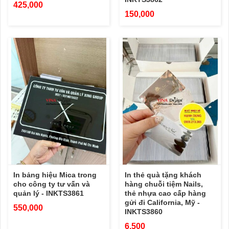
425,000
150,000
In bảng hiệu Mica trong
In thẻ quà tặng khách
cho công ty tư vấn và
hàng chuỗi tiệm Nails,
quản lý - INKTS3861
thẻ nhựa cao cấp hàng
gửi đi California, Mỹ -
550,000
INKTS3860
6,500