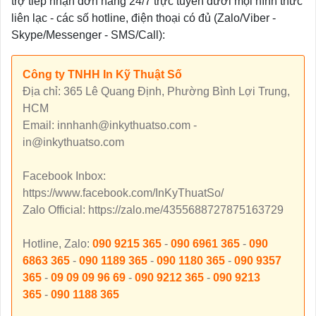
trợ tiếp nhận đơn hàng 24/7 trực tuyến dưới mọi hình thức
liên lạc - các số hotline, điện thoại có đủ (Zalo/Viber -
Skype/Messenger - SMS/Call):
Công ty TNHH In Kỹ Thuật Số
Địa chỉ: 365 Lê Quang Định, Phường Bình Lợi Trung,
HCM
Email: innhanh@inkythuatso.com -
in@inkythuatso.com
Facebook Inbox:
https://www.facebook.com/InKyThuatSo/
Zalo Official: https://zalo.me/4355688727875163729
Hotline, Zalo:
090 9215 365
-
090 6961 365
-
090
6863 365
-
090 1189 365
-
090 1180 365
-
090 9357
365
-
09 09 09 96 69
-
090 9212 365
-
090 9213
365
-
090 1188 365