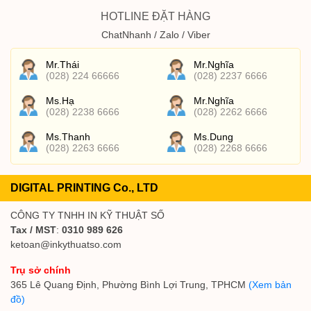
HOTLINE ĐẶT HÀNG
ChatNhanh / Zalo / Viber
Mr.Thái
Mr.Nghĩa
(028) 224 66666
(028) 2237 6666
Ms.Hạ
Mr.Nghĩa
(028) 2238 6666
(028) 2262 6666
Ms.Thanh
Ms.Dung
(028) 2263 6666
(028) 2268 6666
DIGITAL PRINTING Co., LTD
CÔNG TY TNHH IN KỸ THUẬT SỐ
Tax / MST
:
0310 989 626
ketoan@inkythuatso.com
Trụ sở chính
365 Lê Quang Định, Phường Bình Lợi Trung, TPHCM
(Xem bản
đồ)