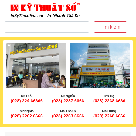
inkythuatso.com
Menu
Tìm kiếm
Mr.Thái
Mr.Nghĩa
Ms.Hạ
(028) 224 66666
(028) 2237 6666
(028) 2238 6666
Mr.Nghĩa
Ms.Thanh
Ms.Dung
(028) 2262 6666
(028) 2263 6666
(028) 2268 6666