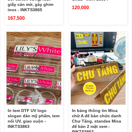
giấy cán mờ, gáy ghim
120,000
inox - INKTS3865
167,500
In tem DTF UV logo
In bảng thông tin Mica
slogan dán mỹ phẩm, tem
chữ A để bàn chức danh
nổi UV, giao cuộn -
Chư Tăng, standee Mica
INKTS3863
để bàn 2 mặt xem -
INKTS3862