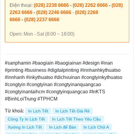
Điện thoại:
(028) 2238 6666
-
(028) 2262 6666
-
(028)
2263 6666
-
(028) 2246 6666
-
(028) 2268
6666
-
(028) 2237 6666
Open: Mon - Sat (8:00 ~ 18:00)
#sanphamin #baogiain #baogiainan #design #inan
#printing #business #digitalprinting #innhanhkythuatso
#innhanh #inkythuatso #dichvuinan #congtyinkythuatso
#congtyin #congtyinan #congtyinanquangcao
#congtyinantaihcm #congtyinquangcao #InKTS
#BinhLoiTrung #TPHCM
Từ khoá:
In Lịch Tết
In Lịch Tết Giá Rẻ
Công Ty In Lịch Tết
In Lịch Tết Theo Yêu Cầu
Xưởng In Lịch Tết
In Lịch để Bàn
In Lịch Chữ A