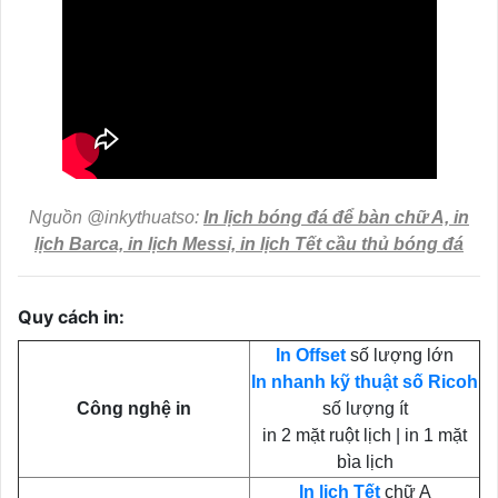
Nguồn @inkythuatso:
In lịch bóng đá để bàn chữ A, in
lịch Barca, in lịch Messi, in lịch Tết cầu thủ bóng đá
Quy cách in:
In Offset
số lượng lớn
In nhanh kỹ thuật số Ricoh
Công nghệ in
số lượng ít
in 2 mặt ruột lịch | in 1 mặt
bìa lịch
In lịch Tết
chữ A