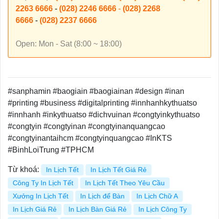
2263 6666
-
(028) 2246 6666
-
(028) 2268
6666
-
(028) 2237 6666
Open: Mon - Sat (8:00 ~ 18:00)
#sanphamin #baogiain #baogiainan #design #inan
#printing #business #digitalprinting #innhanhkythuatso
#innhanh #inkythuatso #dichvuinan #congtyinkythuatso
#congtyin #congtyinan #congtyinanquangcao
#congtyinantaihcm #congtyinquangcao #InKTS
#BinhLoiTrung #TPHCM
Từ khoá:
In Lịch Tết
In Lịch Tết Giá Rẻ
Công Ty In Lịch Tết
In Lịch Tết Theo Yêu Cầu
Xưởng In Lịch Tết
In Lịch để Bàn
In Lịch Chữ A
In Lịch Giá Rẻ
In Lịch Bàn Giá Rẻ
In Lịch Công Ty