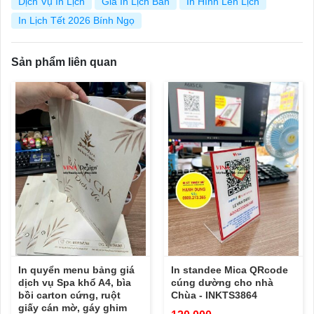
Dịch Vụ In Lịch
Giá In Lịch Bàn
In Hình Lên Lịch
In Lịch Tết 2026 Bính Ngọ
Sản phẩm liên quan
In quyển menu bảng giá
In standee Mica QRcode
dịch vụ Spa khổ A4, bìa
cúng dường cho nhà
bồi carton cứng, ruột
Chùa - INKTS3864
giấy cán mờ, gáy ghim