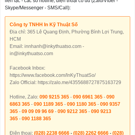
liên lạc - các số hotline, điện thoại có đủ (Zalo/Viber -
Skype/Messenger - SMS/Call):
Công ty TNHH In Kỹ Thuật Số
Địa chỉ: 365 Lê Quang Định, Phường Bình Lợi Trung,
HCM
Email: innhanh@inkythuatso.com -
in@inkythuatso.com
Facebook Inbox:
https://www.facebook.com/InKyThuatSo/
Zalo Official: https://zalo.me/4355688727875163729
Hotline, Zalo:
090 9215 365
-
090 6961 365
-
090
6863 365
-
090 1189 365
-
090 1180 365
-
090 9357
365
-
09 09 09 96 69
-
090 9212 365
-
090 9213
365
-
090 1188 365
Điện thoại:
(028) 2238 6666
-
(028) 2262 6666
-
(028)