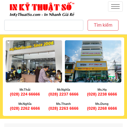
inkythuatso.com
Menu
Tìm kiếm
Mr.Thái
Mr.Nghĩa
Ms.Hạ
(028) 224 66666
(028) 2237 6666
(028) 2238 6666
Mr.Nghĩa
Ms.Thanh
Ms.Dung
(028) 2262 6666
(028) 2263 6666
(028) 2268 6666