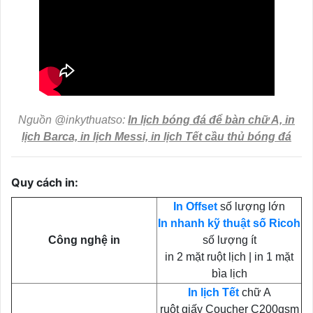
Nguồn @inkythuatso:
In lịch bóng đá để bàn chữ A, in
lịch Barca, in lịch Messi, in lịch Tết cầu thủ bóng đá
Quy cách in:
In Offset
số lượng lớn
In nhanh kỹ thuật số Ricoh
Công nghệ in
số lượng ít
in 2 mặt ruột lịch | in 1 mặt
bìa lịch
In lịch Tết
chữ A
ruột giấy Coucher C200gsm