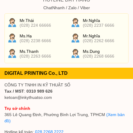
ChatNhanh / Zalo / Viber
Mr.Thái
Mr.Nghĩa
(028) 224 66666
(028) 2237 6666
Ms.Hạ
Mr.Nghĩa
(028) 2238 6666
(028) 2262 6666
Ms.Thanh
Ms.Dung
(028) 2263 6666
(028) 2268 6666
DIGITAL PRINTING Co., LTD
CÔNG TY TNHH IN KỸ THUẬT SỐ
Tax / MST
:
0310 989 626
ketoan@inkythuatso.com
Trụ sở chính
365 Lê Quang Định, Phường Bình Lợi Trung, TPHCM
(Xem bản
đồ)
Hotline kế toán:
028 2268 2222