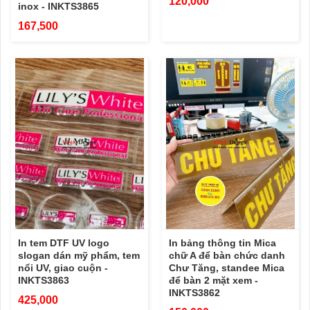
120,000
inox - INKTS3865
167,500
In tem DTF UV logo
In bảng thông tin Mica
slogan dán mỹ phẩm, tem
chữ A để bàn chức danh
nổi UV, giao cuộn -
Chư Tăng, standee Mica
INKTS3863
để bàn 2 mặt xem -
INKTS3862
425,000