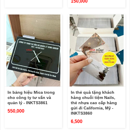
150,000
In bảng hiệu Mica trong
In thẻ quà tặng khách
cho công ty tư vấn và
hàng chuỗi tiệm Nails,
quản lý - INKTS3861
thẻ nhựa cao cấp hàng
gửi đi California, Mỹ -
550,000
INKTS3860
6,500