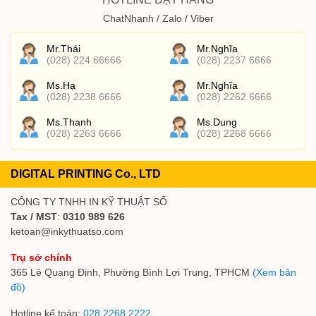
ChatNhanh / Zalo / Viber
Mr.Thái
Mr.Nghĩa
(028) 224 66666
(028) 2237 6666
Ms.Hạ
Mr.Nghĩa
(028) 2238 6666
(028) 2262 6666
Ms.Thanh
Ms.Dung
(028) 2263 6666
(028) 2268 6666
DIGITAL PRINTING Co., LTD
CÔNG TY TNHH IN KỸ THUẬT SỐ
Tax / MST
:
0310 989 626
ketoan@inkythuatso.com
Trụ sở chính
365 Lê Quang Định, Phường Bình Lợi Trung, TPHCM
(Xem bản
đồ)
Hotline kế toán:
028 2268 2222