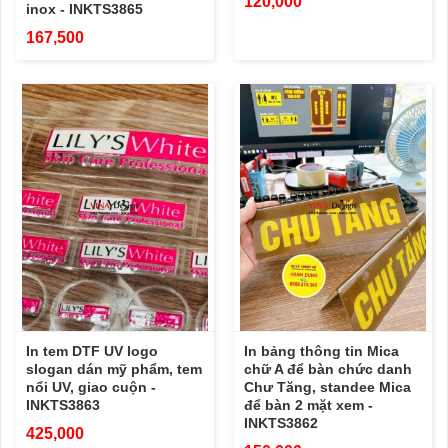
120,000
inox - INKTS3865
167,500
In tem DTF UV logo
In bảng thông tin Mica
slogan dán mỹ phẩm, tem
chữ A để bàn chức danh
nổi UV, giao cuộn -
Chư Tăng, standee Mica
INKTS3863
để bàn 2 mặt xem -
INKTS3862
425,000