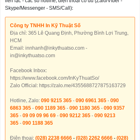
liên lạc - các số hotline, điện thoại có đủ (Zalo/Viber -
Skype/Messenger - SMS/Call):
Công ty TNHH In Kỹ Thuật Số
Địa chỉ: 365 Lê Quang Định, Phường Bình Lợi Trung,
HCM
Email: innhanh@inkythuatso.com -
in@inkythuatso.com
Facebook Inbox:
https://www.facebook.com/InKyThuatSo/
Zalo Official: https://zalo.me/4355688727875163729
Hotline, Zalo:
090 9215 365
-
090 6961 365
-
090
6863 365
-
090 1189 365
-
090 1180 365
-
090 9357
365
-
09 09 09 96 69
-
090 9212 365
-
090 9213
365
-
090 1188 365
Điện thoại:
(028) 2238 6666
-
(028) 2262 6666
-
(028)