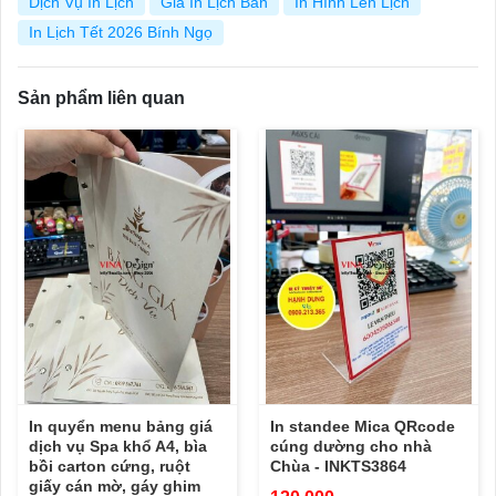
Dịch Vụ In Lịch
Giá In Lịch Bàn
In Hình Lên Lịch
In Lịch Tết 2026 Bính Ngọ
Sản phẩm liên quan
In quyển menu bảng giá
In standee Mica QRcode
dịch vụ Spa khổ A4, bìa
cúng dường cho nhà
bồi carton cứng, ruột
Chùa - INKTS3864
giấy cán mờ, gáy ghim