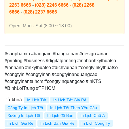
2263 6666
-
(028) 2246 6666
-
(028) 2268
6666
-
(028) 2237 6666
Open: Mon - Sat (8:00 ~ 18:00)
#sanphamin #baogiain #baogiainan #design #inan
#printing #business #digitalprinting #innhanhkythuatso
#innhanh #inkythuatso #dichvuinan #congtyinkythuatso
#congtyin #congtyinan #congtyinanquangcao
#congtyinantaihcm #congtyinquangcao #InKTS
#BinhLoiTrung #TPHCM
Từ khoá:
In Lịch Tết
In Lịch Tết Giá Rẻ
Công Ty In Lịch Tết
In Lịch Tết Theo Yêu Cầu
Xưởng In Lịch Tết
In Lịch để Bàn
In Lịch Chữ A
In Lịch Giá Rẻ
In Lịch Bàn Giá Rẻ
In Lịch Công Ty