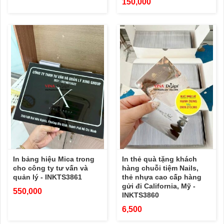
150,000
In bảng hiệu Mica trong
In thẻ quà tặng khách
cho công ty tư vấn và
hàng chuỗi tiệm Nails,
quản lý - INKTS3861
thẻ nhựa cao cấp hàng
gửi đi California, Mỹ -
550,000
INKTS3860
6,500