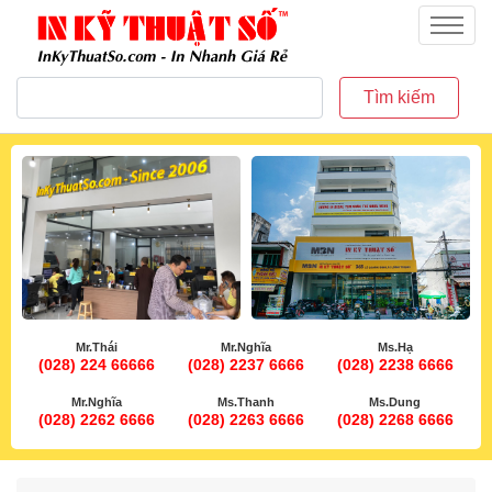
inkythuatso.com
Menu
Tìm kiếm
Mr.Thái
Mr.Nghĩa
Ms.Hạ
(028) 224 66666
(028) 2237 6666
(028) 2238 6666
Mr.Nghĩa
Ms.Thanh
Ms.Dung
(028) 2262 6666
(028) 2263 6666
(028) 2268 6666