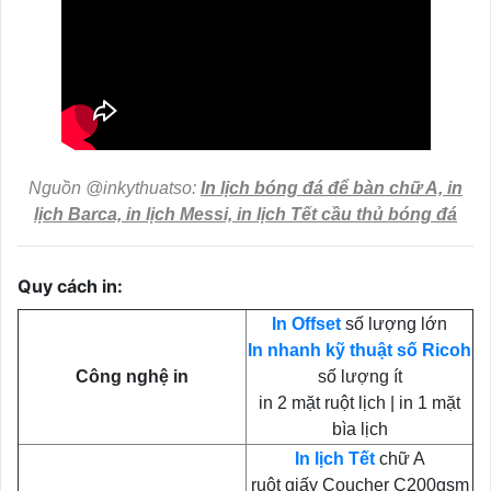
Nguồn @inkythuatso:
In lịch bóng đá để bàn chữ A, in
lịch Barca, in lịch Messi, in lịch Tết cầu thủ bóng đá
Quy cách in:
In Offset
số lượng lớn
In nhanh kỹ thuật số Ricoh
Công nghệ in
số lượng ít
in 2 mặt ruột lịch | in 1 mặt
bìa lịch
In lịch Tết
chữ A
ruột giấy Coucher C200gsm