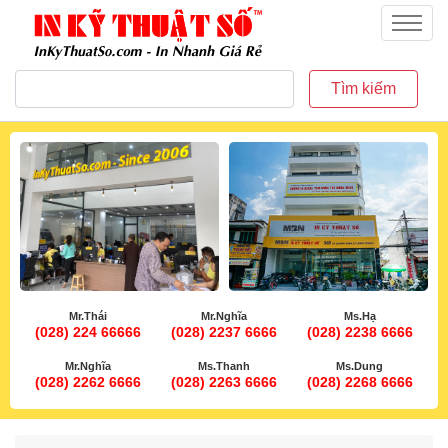
inkythuatso.com
Menu
Tìm kiếm
Mr.Thái
Mr.Nghĩa
Ms.Hạ
(028) 224 66666
(028) 2237 6666
(028) 2238 6666
Mr.Nghĩa
Ms.Thanh
Ms.Dung
(028) 2262 6666
(028) 2263 6666
(028) 2268 6666