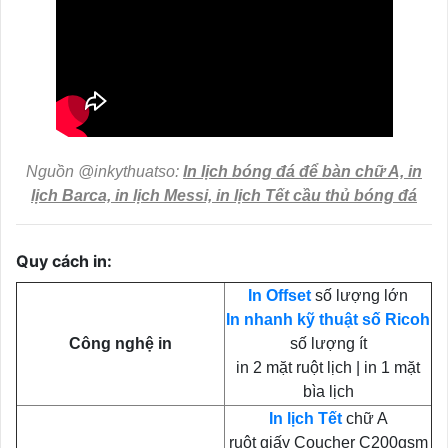
Nguồn @inkythuatso:
In lịch bóng đá để bàn chữ A, in
lịch Barca, in lịch Messi, in lịch Tết cầu thủ bóng đá
Quy cách in:
In Offset
số lượng lớn
In nhanh kỹ thuật số Ricoh
Công nghệ in
số lượng ít
in 2 mặt ruột lịch | in 1 mặt
bìa lịch
In lịch Tết
chữ A
ruột giấy Coucher C200gsm