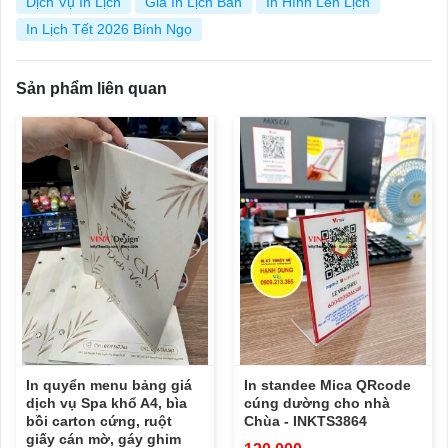
Dịch Vụ In Lịch
Giá In Lịch Bàn
In Hình Lên Lịch
In Lịch Tết 2026 Bính Ngọ
Sản phẩm liên quan
In quyển menu bảng giá
In standee Mica QRcode
dịch vụ Spa khổ A4, bìa
cúng dường cho nhà
bồi carton cứng, ruột
Chùa - INKTS3864
giấy cán mờ, gáy ghim