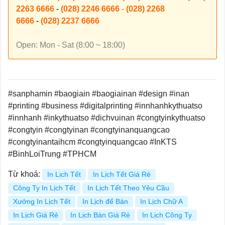
2263 6666
-
(028) 2246 6666
-
(028) 2268
6666
-
(028) 2237 6666
Open: Mon - Sat (8:00 ~ 18:00)
#sanphamin #baogiain #baogiainan #design #inan
#printing #business #digitalprinting #innhanhkythuatso
#innhanh #inkythuatso #dichvuinan #congtyinkythuatso
#congtyin #congtyinan #congtyinanquangcao
#congtyinantaihcm #congtyinquangcao #InKTS
#BinhLoiTrung #TPHCM
Từ khoá:
In Lịch Tết
In Lịch Tết Giá Rẻ
Công Ty In Lịch Tết
In Lịch Tết Theo Yêu Cầu
Xưởng In Lịch Tết
In Lịch để Bàn
In Lịch Chữ A
In Lịch Giá Rẻ
In Lịch Bàn Giá Rẻ
In Lịch Công Ty