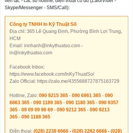
liên lạc - các số hotline, điện thoại có đủ (Zalo/Viber -
Skype/Messenger - SMS/Call):
Công ty TNHH In Kỹ Thuật Số
Địa chỉ: 365 Lê Quang Định, Phường Bình Lợi Trung,
HCM
Email: innhanh@inkythuatso.com -
in@inkythuatso.com
Facebook Inbox:
https://www.facebook.com/InKyThuatSo/
Zalo Official: https://zalo.me/4355688727875163729
Hotline, Zalo:
090 9215 365
-
090 6961 365
-
090
6863 365
-
090 1189 365
-
090 1180 365
-
090 9357
365
-
09 09 09 96 69
-
090 9212 365
-
090 9213
365
-
090 1188 365
Điện thoại:
(028) 2238 6666
-
(028) 2262 6666
-
(028)