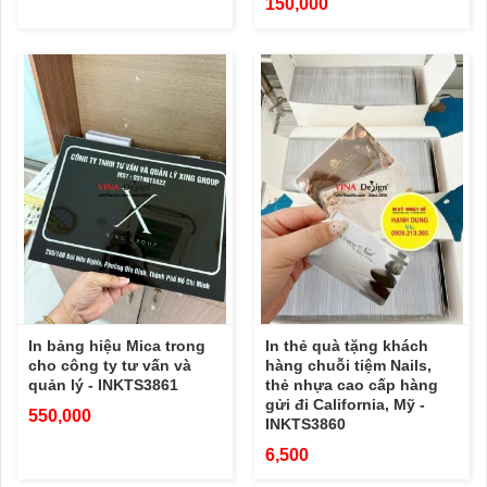
150,000
In bảng hiệu Mica trong
In thẻ quà tặng khách
cho công ty tư vấn và
hàng chuỗi tiệm Nails,
quản lý - INKTS3861
thẻ nhựa cao cấp hàng
gửi đi California, Mỹ -
550,000
INKTS3860
6,500