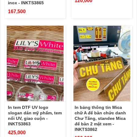
120,000
inox - INKTS3865
167,500
In tem DTF UV logo
In bảng thông tin Mica
slogan dán mỹ phẩm, tem
chữ A để bàn chức danh
nổi UV, giao cuộn -
Chư Tăng, standee Mica
INKTS3863
để bàn 2 mặt xem -
INKTS3862
425,000