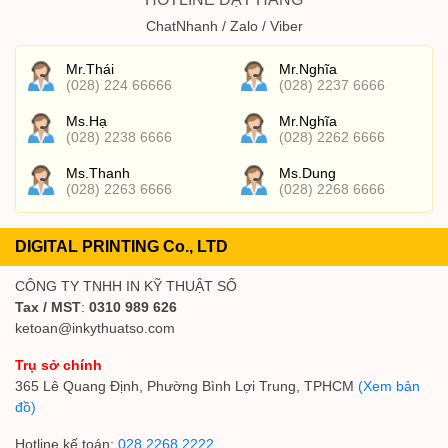
ChatNhanh / Zalo / Viber
Mr.Thái
Mr.Nghĩa
(028) 224 66666
(028) 2237 6666
Ms.Hạ
Mr.Nghĩa
(028) 2238 6666
(028) 2262 6666
Ms.Thanh
Ms.Dung
(028) 2263 6666
(028) 2268 6666
DIGITAL PRINTING Co., LTD
CÔNG TY TNHH IN KỸ THUẬT SỐ
Tax / MST
:
0310 989 626
ketoan@inkythuatso.com
Trụ sở chính
365 Lê Quang Định, Phường Bình Lợi Trung, TPHCM
(Xem bản
đồ)
Hotline kế toán:
028 2268 2222