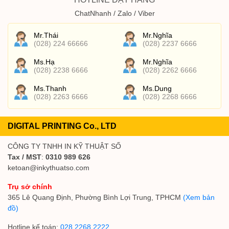
ChatNhanh / Zalo / Viber
Mr.Thái
Mr.Nghĩa
(028) 224 66666
(028) 2237 6666
Ms.Hạ
Mr.Nghĩa
(028) 2238 6666
(028) 2262 6666
Ms.Thanh
Ms.Dung
(028) 2263 6666
(028) 2268 6666
DIGITAL PRINTING Co., LTD
CÔNG TY TNHH IN KỸ THUẬT SỐ
Tax / MST
:
0310 989 626
ketoan@inkythuatso.com
Trụ sở chính
365 Lê Quang Định, Phường Bình Lợi Trung, TPHCM
(Xem bản
đồ)
Hotline kế toán:
028 2268 2222