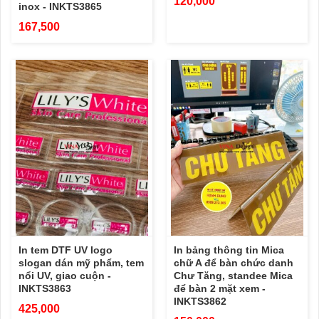
120,000
inox - INKTS3865
167,500
In tem DTF UV logo
In bảng thông tin Mica
slogan dán mỹ phẩm, tem
chữ A để bàn chức danh
nổi UV, giao cuộn -
Chư Tăng, standee Mica
INKTS3863
để bàn 2 mặt xem -
INKTS3862
425,000