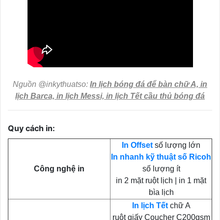
Nguồn @inkythuatso:
In lịch bóng đá để bàn chữ A, in
lịch Barca, in lịch Messi, in lịch Tết cầu thủ bóng đá
Quy cách in:
In Offset
số lượng lớn
In nhanh kỹ thuật số Ricoh
Công nghệ in
số lượng ít
in 2 mặt ruột lịch | in 1 mặt
bìa lịch
In lịch Tết
chữ A
ruột giấy Coucher C200gsm