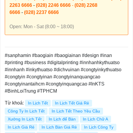
2263 6666
-
(028) 2246 6666
-
(028) 2268
6666
-
(028) 2237 6666
Open: Mon - Sat (8:00 ~ 18:00)
#sanphamin #baogiain #baogiainan #design #inan
#printing #business #digitalprinting #innhanhkythuatso
#innhanh #inkythuatso #dichvuinan #congtyinkythuatso
#congtyin #congtyinan #congtyinanquangcao
#congtyinantaihcm #congtyinquangcao #InKTS
#BinhLoiTrung #TPHCM
Từ khoá:
In Lịch Tết
In Lịch Tết Giá Rẻ
Công Ty In Lịch Tết
In Lịch Tết Theo Yêu Cầu
Xưởng In Lịch Tết
In Lịch để Bàn
In Lịch Chữ A
In Lịch Giá Rẻ
In Lịch Bàn Giá Rẻ
In Lịch Công Ty