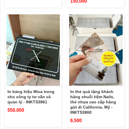
150,000
In bảng hiệu Mica trong
In thẻ quà tặng khách
cho công ty tư vấn và
hàng chuỗi tiệm Nails,
quản lý - INKTS3861
thẻ nhựa cao cấp hàng
gửi đi California, Mỹ -
550,000
INKTS3860
6,500