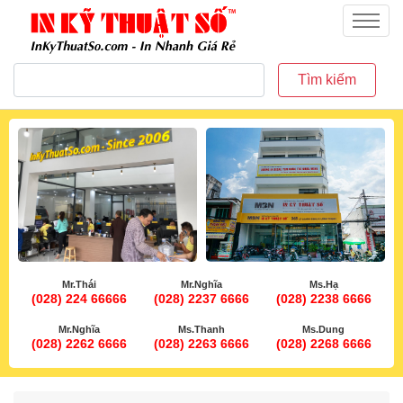
inkythuatso.com
Menu
Tìm kiếm
Mr.Thái
Mr.Nghĩa
Ms.Hạ
(028) 224 66666
(028) 2237 6666
(028) 2238 6666
Mr.Nghĩa
Ms.Thanh
Ms.Dung
(028) 2262 6666
(028) 2263 6666
(028) 2268 6666