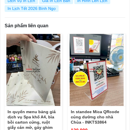
Dịch Vụ In Lịch
Giá In Lịch Bàn
In Hình Lên Lịch
In Lịch Tết 2026 Bính Ngọ
Sản phẩm liên quan
In quyển menu bảng giá
In standee Mica QRcode
dịch vụ Spa khổ A4, bìa
cúng dường cho nhà
bồi carton cứng, ruột
Chùa - INKTS3864
giấy cán mờ, gáy ghim