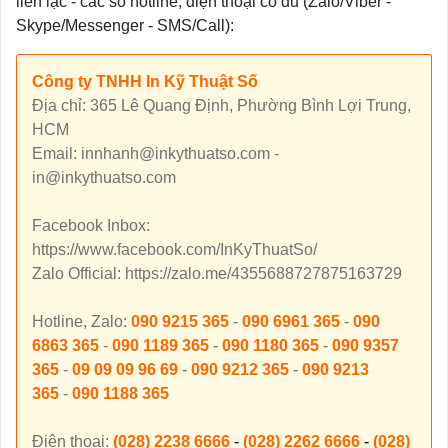
liên lạc - các số hotline, điện thoại có đủ (Zalo/Viber -
Skype/Messenger - SMS/Call):
Công ty TNHH In Kỹ Thuật Số
Địa chỉ: 365 Lê Quang Định, Phường Bình Lợi Trung,
HCM
Email: innhanh@inkythuatso.com -
in@inkythuatso.com
Facebook Inbox:
https://www.facebook.com/InKyThuatSo/
Zalo Official: https://zalo.me/4355688727875163729
Hotline, Zalo:
090 9215 365
-
090 6961 365
-
090
6863 365
-
090 1189 365
-
090 1180 365
-
090 9357
365
-
09 09 09 96 69
-
090 9212 365
-
090 9213
365
-
090 1188 365
Điện thoại:
(028) 2238 6666
-
(028) 2262 6666
-
(028)