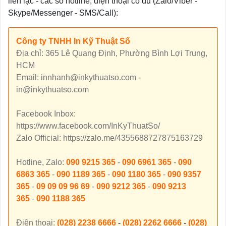
liên lạc - các số hotline, điện thoại có đủ (Zalo/Viber -
Skype/Messenger - SMS/Call):
Công ty TNHH In Kỹ Thuật Số
Địa chỉ: 365 Lê Quang Định, Phường Bình Lợi Trung,
HCM
Email: innhanh@inkythuatso.com -
in@inkythuatso.com
Facebook Inbox:
https://www.facebook.com/InKyThuatSo/
Zalo Official: https://zalo.me/4355688727875163729
Hotline, Zalo:
090 9215 365
-
090 6961 365
-
090
6863 365
-
090 1189 365
-
090 1180 365
-
090 9357
365
-
09 09 09 96 69
-
090 9212 365
-
090 9213
365
-
090 1188 365
Điện thoại:
(028) 2238 6666
-
(028) 2262 6666
-
(028)