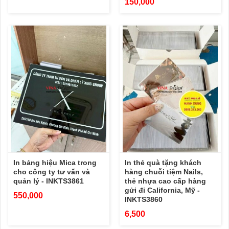
150,000
In bảng hiệu Mica trong
In thẻ quà tặng khách
cho công ty tư vấn và
hàng chuỗi tiệm Nails,
quản lý - INKTS3861
thẻ nhựa cao cấp hàng
gửi đi California, Mỹ -
550,000
INKTS3860
6,500