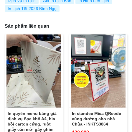
Dịch Vụ In Lịch
Giá In Lịch Bàn
In Hình Lên Lịch
In Lịch Tết 2026 Bính Ngọ
Sản phẩm liên quan
In quyển menu bảng giá
In standee Mica QRcode
dịch vụ Spa khổ A4, bìa
cúng dường cho nhà
bồi carton cứng, ruột
Chùa - INKTS3864
giấy cán mờ, gáy ghim