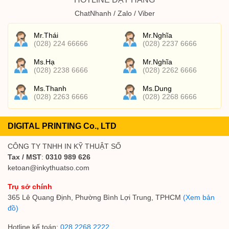
ChatNhanh / Zalo / Viber
Mr.Thái
Mr.Nghĩa
(028) 224 66666
(028) 2237 6666
Ms.Hạ
Mr.Nghĩa
(028) 2238 6666
(028) 2262 6666
Ms.Thanh
Ms.Dung
(028) 2263 6666
(028) 2268 6666
DIGITAL PRINTING Co., LTD
CÔNG TY TNHH IN KỸ THUẬT SỐ
Tax / MST
:
0310 989 626
ketoan@inkythuatso.com
Trụ sở chính
365 Lê Quang Định, Phường Bình Lợi Trung, TPHCM
(Xem bản
đồ)
Hotline kế toán:
028 2268 2222