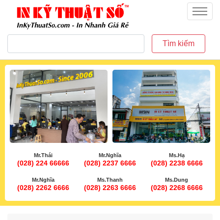
inkythuatso.com
Menu
Tìm kiếm
Mr.Thái
Mr.Nghĩa
Ms.Hạ
(028) 224 66666
(028) 2237 6666
(028) 2238 6666
Mr.Nghĩa
Ms.Thanh
Ms.Dung
(028) 2262 6666
(028) 2263 6666
(028) 2268 6666