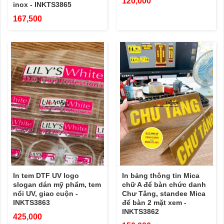
120,000
inox - INKTS3865
167,500
In tem DTF UV logo
In bảng thông tin Mica
slogan dán mỹ phẩm, tem
chữ A để bàn chức danh
nổi UV, giao cuộn -
Chư Tăng, standee Mica
INKTS3863
để bàn 2 mặt xem -
INKTS3862
425,000