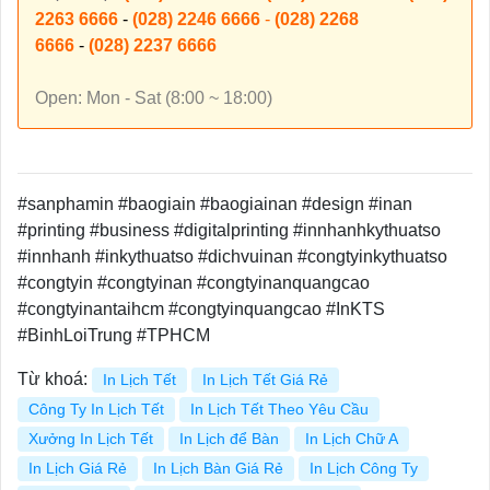
2263 6666
-
(028) 2246 6666
-
(028) 2268
6666
-
(028) 2237 6666
Open: Mon - Sat (8:00 ~ 18:00)
#sanphamin #baogiain #baogiainan #design #inan
#printing #business #digitalprinting #innhanhkythuatso
#innhanh #inkythuatso #dichvuinan #congtyinkythuatso
#congtyin #congtyinan #congtyinanquangcao
#congtyinantaihcm #congtyinquangcao #InKTS
#BinhLoiTrung #TPHCM
Từ khoá:
In Lịch Tết
In Lịch Tết Giá Rẻ
Công Ty In Lịch Tết
In Lịch Tết Theo Yêu Cầu
Xưởng In Lịch Tết
In Lịch để Bàn
In Lịch Chữ A
In Lịch Giá Rẻ
In Lịch Bàn Giá Rẻ
In Lịch Công Ty