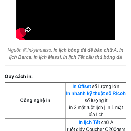
Nguồn @inkythuatso:
In lịch bóng đá để bàn chữ A, in
lịch Barca, in lịch Messi, in lịch Tết cầu thủ bóng đá
Quy cách in:
In Offset
số lượng lớn
In nhanh kỹ thuật số Ricoh
Công nghệ in
số lượng ít
in 2 mặt ruột lịch | in 1 mặt
bìa lịch
In lịch Tết
chữ A
ruột giấy Coucher C200gsm