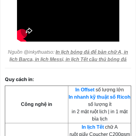
Nguồn @inkythuatso:
In lịch bóng đá để bàn chữ A, in
lịch Barca, in lịch Messi, in lịch Tết cầu thủ bóng đá
Quy cách in:
In Offset
số lượng lớn
In nhanh kỹ thuật số Ricoh
Công nghệ in
số lượng ít
in 2 mặt ruột lịch | in 1 mặt
bìa lịch
In lịch Tết
chữ A
ruột giấy Coucher C200gsm