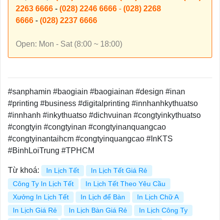
2263 6666
-
(028) 2246 6666
-
(028) 2268
6666
-
(028) 2237 6666
Open: Mon - Sat (8:00 ~ 18:00)
#sanphamin #baogiain #baogiainan #design #inan
#printing #business #digitalprinting #innhanhkythuatso
#innhanh #inkythuatso #dichvuinan #congtyinkythuatso
#congtyin #congtyinan #congtyinanquangcao
#congtyinantaihcm #congtyinquangcao #InKTS
#BinhLoiTrung #TPHCM
Từ khoá:
In Lịch Tết
In Lịch Tết Giá Rẻ
Công Ty In Lịch Tết
In Lịch Tết Theo Yêu Cầu
Xưởng In Lịch Tết
In Lịch để Bàn
In Lịch Chữ A
In Lịch Giá Rẻ
In Lịch Bàn Giá Rẻ
In Lịch Công Ty