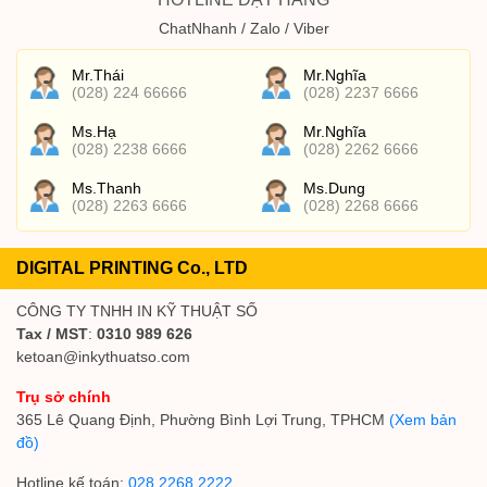
ChatNhanh / Zalo / Viber
Mr.Thái
Mr.Nghĩa
(028) 224 66666
(028) 2237 6666
Ms.Hạ
Mr.Nghĩa
(028) 2238 6666
(028) 2262 6666
Ms.Thanh
Ms.Dung
(028) 2263 6666
(028) 2268 6666
DIGITAL PRINTING Co., LTD
CÔNG TY TNHH IN KỸ THUẬT SỐ
Tax / MST
:
0310 989 626
ketoan@inkythuatso.com
Trụ sở chính
365 Lê Quang Định, Phường Bình Lợi Trung, TPHCM
(Xem bản
đồ)
Hotline kế toán:
028 2268 2222