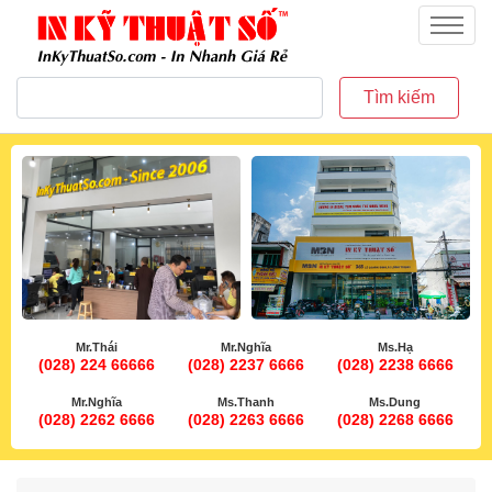
inkythuatso.com
Menu
Tìm kiếm
Mr.Thái
Mr.Nghĩa
Ms.Hạ
(028) 224 66666
(028) 2237 6666
(028) 2238 6666
Mr.Nghĩa
Ms.Thanh
Ms.Dung
(028) 2262 6666
(028) 2263 6666
(028) 2268 6666