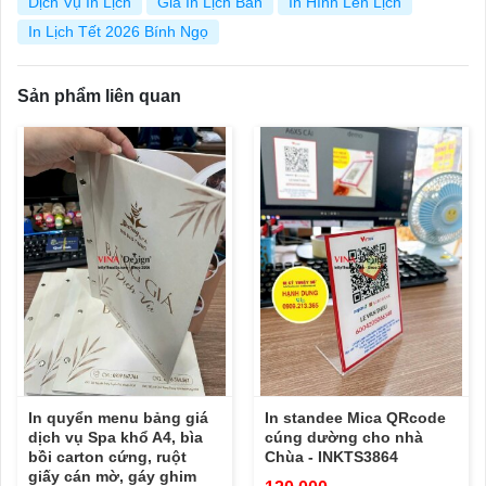
Dịch Vụ In Lịch
Giá In Lịch Bàn
In Hình Lên Lịch
In Lịch Tết 2026 Bính Ngọ
Sản phẩm liên quan
In quyển menu bảng giá
In standee Mica QRcode
dịch vụ Spa khổ A4, bìa
cúng dường cho nhà
bồi carton cứng, ruột
Chùa - INKTS3864
giấy cán mờ, gáy ghim