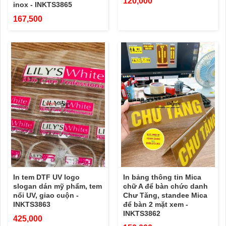
120,000
inox - INKTS3865
167,500
In tem DTF UV logo
In bảng thông tin Mica
slogan dán mỹ phẩm, tem
chữ A để bàn chức danh
nổi UV, giao cuộn -
Chư Tăng, standee Mica
INKTS3863
để bàn 2 mặt xem -
INKTS3862
425,000