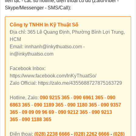
liên lạc - các số hotline, điện thoại có đủ (Zalo/Viber -
Skype/Messenger - SMS/Call):
Công ty TNHH In Kỹ Thuật Số
Địa chỉ: 365 Lê Quang Định, Phường Bình Lợi Trung,
HCM
Email: innhanh@inkythuatso.com -
in@inkythuatso.com
Facebook Inbox:
https://www.facebook.com/InKyThuatSo/
Zalo Official: https://zalo.me/4355688727875163729
Hotline, Zalo:
090 9215 365
-
090 6961 365
-
090
6863 365
-
090 1189 365
-
090 1180 365
-
090 9357
365
-
09 09 09 96 69
-
090 9212 365
-
090 9213
365
-
090 1188 365
Điện thoại:
(028) 2238 6666
-
(028) 2262 6666
-
(028)