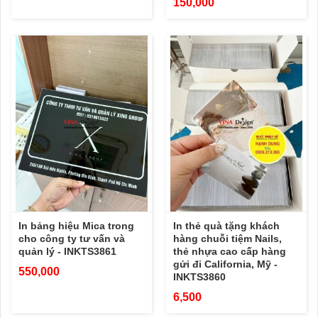
150,000
In bảng hiệu Mica trong
In thẻ quà tặng khách
cho công ty tư vấn và
hàng chuỗi tiệm Nails,
quản lý - INKTS3861
thẻ nhựa cao cấp hàng
gửi đi California, Mỹ -
550,000
INKTS3860
6,500