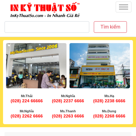
inkythuatso.com
Menu
Tìm kiếm
Mr.Thái
Mr.Nghĩa
Ms.Hạ
(028) 224 66666
(028) 2237 6666
(028) 2238 6666
Mr.Nghĩa
Ms.Thanh
Ms.Dung
(028) 2262 6666
(028) 2263 6666
(028) 2268 6666