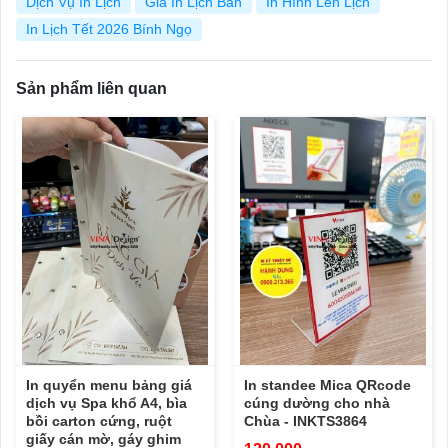
Dịch Vụ In Lịch
Giá In Lịch Bàn
In Hình Lên Lịch
In Lịch Tết 2026 Bính Ngọ
Sản phẩm liên quan
In quyển menu bảng giá
In standee Mica QRcode
dịch vụ Spa khổ A4, bìa
cúng dường cho nhà
bồi carton cứng, ruột
Chùa - INKTS3864
giấy cán mờ, gáy ghim