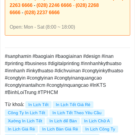
2263 6666
-
(028) 2246 6666
-
(028) 2268
6666
-
(028) 2237 6666
Open: Mon - Sat (8:00 ~ 18:00)
#sanphamin #baogiain #baogiainan #design #inan
#printing #business #digitalprinting #innhanhkythuatso
#innhanh #inkythuatso #dichvuinan #congtyinkythuatso
#congtyin #congtyinan #congtyinanquangcao
#congtyinantaihcm #congtyinquangcao #InKTS
#BinhLoiTrung #TPHCM
Từ khoá:
In Lịch Tết
In Lịch Tết Giá Rẻ
Công Ty In Lịch Tết
In Lịch Tết Theo Yêu Cầu
Xưởng In Lịch Tết
In Lịch để Bàn
In Lịch Chữ A
In Lịch Giá Rẻ
In Lịch Bàn Giá Rẻ
In Lịch Công Ty