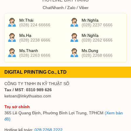
ChatNhanh / Zalo / Viber
Mr.Thái
Mr.Nghĩa
(028) 224 66666
(028) 2237 6666
Ms.Hạ
Mr.Nghĩa
(028) 2238 6666
(028) 2262 6666
Ms.Thanh
Ms.Dung
(028) 2263 6666
(028) 2268 6666
DIGITAL PRINTING Co., LTD
CÔNG TY TNHH IN KỸ THUẬT SỐ
Tax / MST
:
0310 989 626
ketoan@inkythuatso.com
Trụ sở chính
365 Lê Quang Định, Phường Bình Lợi Trung, TPHCM
(Xem bản
đồ)
Hotline kế toán:
028 2268 2222