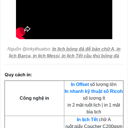
Nguồn @inkythuatso:
In lịch bóng đá để bàn chữ A, in
lịch Barca, in lịch Messi, in lịch Tết cầu thủ bóng đá
Quy cách in:
In Offset
số lượng lớn
In nhanh kỹ thuật số Ricoh
Công nghệ in
số lượng ít
in 2 mặt ruột lịch | in 1 mặt
bìa lịch
In lịch Tết
chữ A
ruột giấy Coucher C200gsm