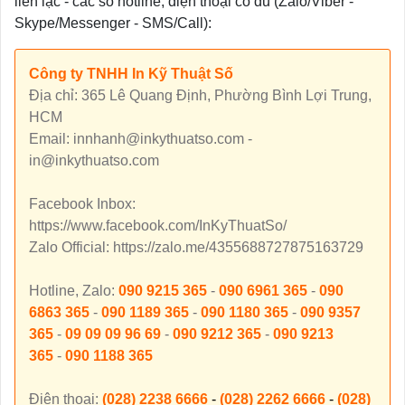
liên lạc - các số hotline, điện thoại có đủ (Zalo/Viber -
Skype/Messenger - SMS/Call):
Công ty TNHH In Kỹ Thuật Số
Địa chỉ: 365 Lê Quang Định, Phường Bình Lợi Trung,
HCM
Email: innhanh@inkythuatso.com -
in@inkythuatso.com
Facebook Inbox:
https://www.facebook.com/InKyThuatSo/
Zalo Official: https://zalo.me/4355688727875163729
Hotline, Zalo:
090 9215 365
-
090 6961 365
-
090
6863 365
-
090 1189 365
-
090 1180 365
-
090 9357
365
-
09 09 09 96 69
-
090 9212 365
-
090 9213
365
-
090 1188 365
Điện thoại:
(028) 2238 6666
-
(028) 2262 6666
-
(028)