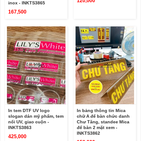
120,000
inox - INKTS3865
167,500
In tem DTF UV logo
In bảng thông tin Mica
slogan dán mỹ phẩm, tem
chữ A để bàn chức danh
nổi UV, giao cuộn -
Chư Tăng, standee Mica
INKTS3863
để bàn 2 mặt xem -
INKTS3862
425,000