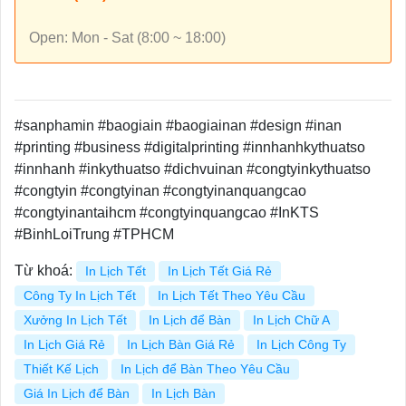
Open: Mon - Sat (8:00 ~ 18:00)
#sanphamin #baogiain #baogiainan #design #inan
#printing #business #digitalprinting #innhanhkythuatso
#innhanh #inkythuatso #dichvuinan #congtyinkythuatso
#congtyin #congtyinan #congtyinanquangcao
#congtyinantaihcm #congtyinquangcao #InKTS
#BinhLoiTrung #TPHCM
Từ khoá:
In Lịch Tết
In Lịch Tết Giá Rẻ
Công Ty In Lịch Tết
In Lịch Tết Theo Yêu Cầu
Xưởng In Lịch Tết
In Lịch để Bàn
In Lịch Chữ A
In Lịch Giá Rẻ
In Lịch Bàn Giá Rẻ
In Lịch Công Ty
Thiết Kế Lịch
In Lịch để Bàn Theo Yêu Cầu
Giá In Lịch để Bàn
In Lịch Bàn