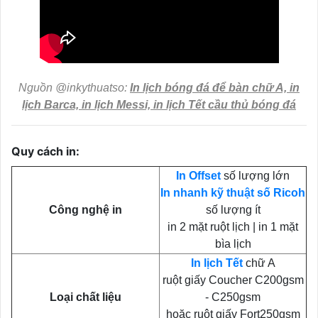
Nguồn @inkythuatso:
In lịch bóng đá để bàn chữ A, in
lịch Barca, in lịch Messi, in lịch Tết cầu thủ bóng đá
Quy cách in:
In Offset
số lượng lớn
In nhanh kỹ thuật số Ricoh
Công nghệ in
số lượng ít
in 2 mặt ruột lịch | in 1 mặt
bìa lịch
In lịch Tết
chữ A
ruột giấy Coucher C200gsm
Loại chất liệu
- C250gsm
hoặc ruột giấy Fort250gsm