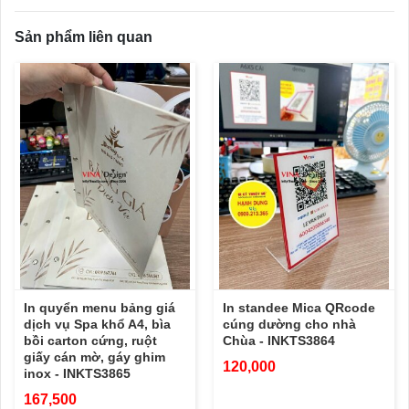
Sản phẩm liên quan
In quyển menu bảng giá
In standee Mica QRcode
dịch vụ Spa khổ A4, bìa
cúng dường cho nhà
bồi carton cứng, ruột
Chùa - INKTS3864
giấy cán mờ, gáy ghim
120,000
inox - INKTS3865
167,500