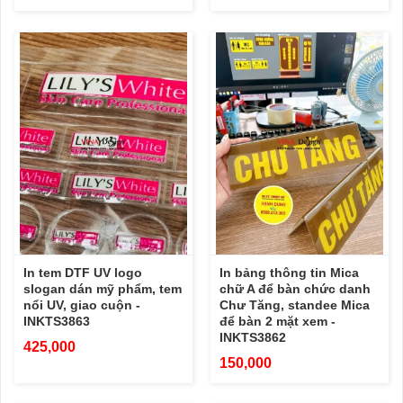
In tem DTF UV logo
In bảng thông tin Mica
slogan dán mỹ phẩm, tem
chữ A để bàn chức danh
nổi UV, giao cuộn -
Chư Tăng, standee Mica
INKTS3863
để bàn 2 mặt xem -
INKTS3862
425,000
150,000