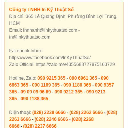
Công ty TNHH In Kỹ Thuật Số
Địa chỉ: 365 Lê Quang Định, Phường Bình Lợi Trung,
HCM
Email: innhanh@inkythuatso.com -
in@inkythuatso.com
Facebook Inbox:
https://www.facebook.com/InKyThuatSo/
Zalo Official: https://zalo.me/4355688727875163729
Hotline, Zalo:
090 9215 365
-
090 6961 365
-
090
6863 365
-
090 1189 365
-
090 1180 365
-
090 9357
365
-
09 09 09 96 69
-
090 9212 365
-
090 9213
365
-
090 1188 365
Điện thoại:
(028) 2238 6666
-
(028) 2262 6666
-
(028)
2263 6666
-
(028) 2246 6666
-
(028) 2268
6666
-
(028) 2237 6666