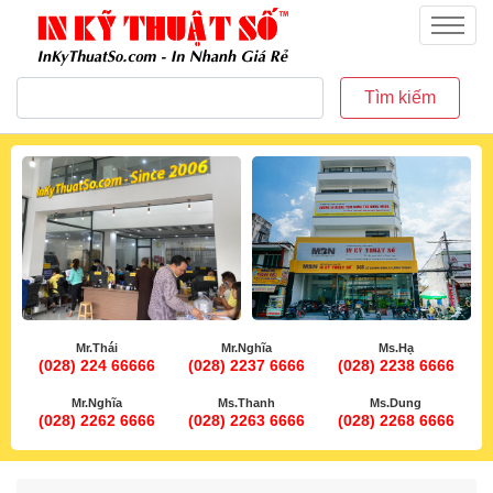
inkythuatso.com
Menu
Tìm kiếm
Mr.Thái
Mr.Nghĩa
Ms.Hạ
(028) 224 66666
(028) 2237 6666
(028) 2238 6666
Mr.Nghĩa
Ms.Thanh
Ms.Dung
(028) 2262 6666
(028) 2263 6666
(028) 2268 6666