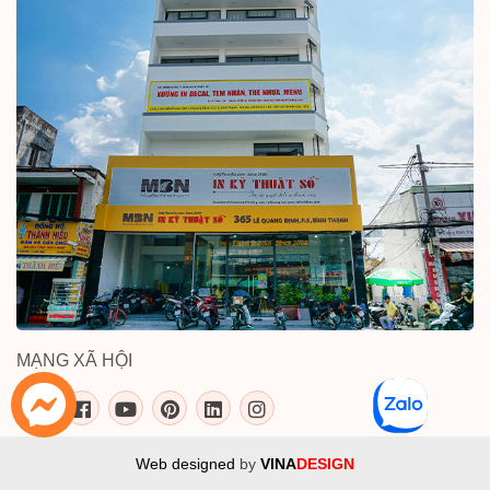
MẠNG XÃ HỘI
inkythuatso.com trên các mạng xã 
Web designed
by
VINA
DESIGN