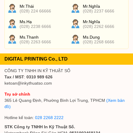
Mr.Thái
Mr.Nghĩa
(028) 224 66666
(028) 2237 6666
Ms.Hạ
Mr.Nghĩa
(028) 2238 6666
(028) 2262 6666
Ms.Thanh
Ms.Dung
(028) 2263 6666
(028) 2268 6666
DIGITAL PRINTING Co., LTD
CÔNG TY TNHH IN KỸ THUẬT SỐ
Tax / MST
:
0310 989 626
ketoan@inkythuatso.com
Trụ sở chính
365 Lê Quang Định, Phường Bình Lợi Trung, TPHCM
(Xem bản
đồ)
Hotline kế toán:
028 2268 2222
STK Công ty TNHH In Kỹ Thuật Số.
Vietcombank Đông Sài Gòn HCM:
0531002468134