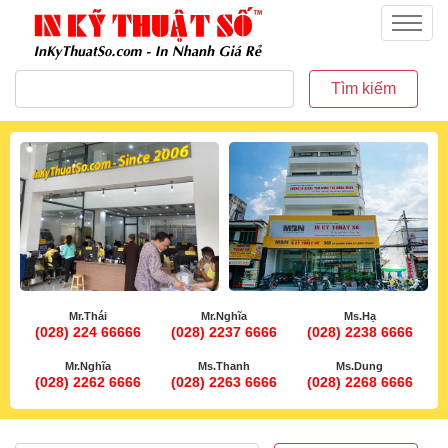
inkythuatso.com
Menu
Tìm kiếm
Mr.Thái
Mr.Nghĩa
Ms.Hạ
(028) 224 66666
(028) 2237 6666
(028) 2238 6666
Mr.Nghĩa
Ms.Thanh
Ms.Dung
(028) 2262 6666
(028) 2263 6666
(028) 2268 6666