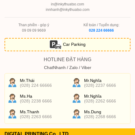
in@inkythuatso.com
innhanh@inkythuatso.com
Than phiền - góp ý
Kế toán / Tuyển dụng:
09 09 09 9669
028 224 66666
Car Parking
HOTLINE ĐẶT HÀNG
ChatNhanh / Zalo / Viber
Mr.Thái
Mr.Nghĩa
(028) 224 66666
(028) 2237 6666
Ms.Hạ
Mr.Nghĩa
(028) 2238 6666
(028) 2262 6666
Ms.Thanh
Ms.Dung
(028) 2263 6666
(028) 2268 6666
DIGITAL PRINTING Co., LTD