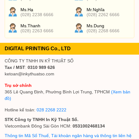
Ms.Hạ
Mr.Nghĩa
(028) 2238 6666
(028) 2262 6666
Ms.Thanh
Ms.Dung
(028) 2263 6666
(028) 2268 6666
DIGITAL PRINTING Co., LTD
CÔNG TY TNHH IN KỸ THUẬT SỐ
Tax / MST
:
0310 989 626
ketoan@inkythuatso.com
Trụ sở chính
365 Lê Quang Định, Phường Bình Lợi Trung, TPHCM
(Xem bản
đồ)
Hotline kế toán:
028 2268 2222
STK Công ty TNHH In Kỹ Thuật Số.
Vietcombank Đông Sài Gòn HCM:
0531002468134
Thông tin Mã Số Thuế, Tài khoản ngân hàng và thông tin liên hệ