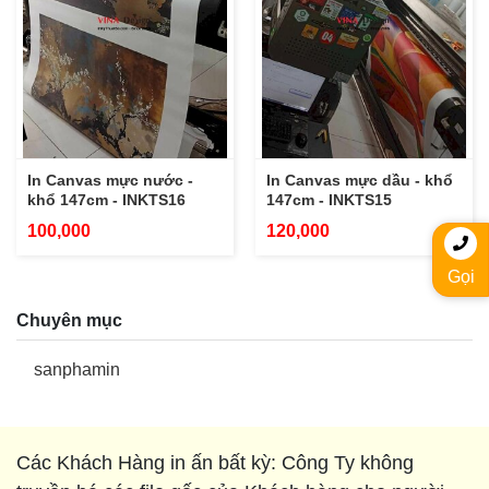
In Canvas mực nước -
In Canvas mực dầu - khổ
khổ 147cm - INKTS16
147cm - INKTS15
100,000
120,000
Gọi
Chuyên mục
sanphamin
Các Khách Hàng in ấn bất kỳ: Công Ty không