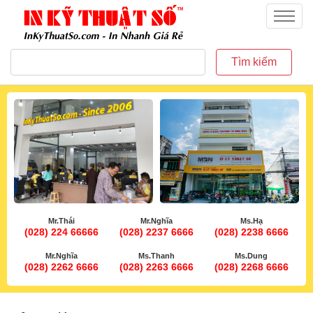
inkythuatso.com
Menu
Tìm kiếm
Mr.Thái
Mr.Nghĩa
Ms.Hạ
(028) 224 66666
(028) 2237 6666
(028) 2238 6666
Mr.Nghĩa
Ms.Thanh
Ms.Dung
(028) 2262 6666
(028) 2263 6666
(028) 2268 6666