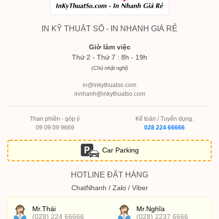
IN KỸ THUẬT SỐ - IN NHANH GIÁ RẺ
Giờ làm việc
Thứ 2 - Thứ 7 : 8h - 19h
(Chủ nhật nghỉ)
in@inkythuatso.com
innhanh@inkythuatso.com
Than phiền - góp ý
Kế toán / Tuyển dụng:
09 09 09 9669
028 224 66666
Car Parking
HOTLINE ĐẶT HÀNG
ChatNhanh / Zalo / Viber
Mr.Thái
Mr.Nghĩa
(028) 224 66666
(028) 2237 6666