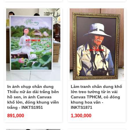
In ảnh chụp chân dung
Làm tranh chân dung khổ
Thiếu nữ áo dài trắng bên
lớn treo tường từ in vải
hồ sen, in ảnh Canvas
Canvas TPHCM, có đóng
khổ lớn, đóng khung viền
khung hoa văn -
trắng - INKTS1951
INKTS1871
891,000
1,300,000