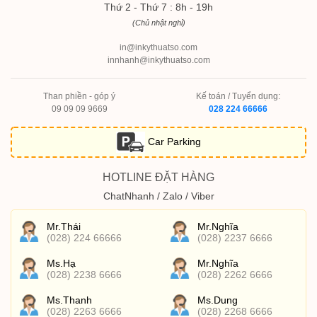
Thứ 2 - Thứ 7 : 8h - 19h
(Chủ nhật nghỉ)
in@inkythuatso.com
innhanh@inkythuatso.com
Than phiền - góp ý
Kế toán / Tuyển dụng:
09 09 09 9669
028 224 66666
Car Parking
HOTLINE ĐẶT HÀNG
ChatNhanh / Zalo / Viber
Mr.Thái
Mr.Nghĩa
(028) 224 66666
(028) 2237 6666
Ms.Hạ
Mr.Nghĩa
(028) 2238 6666
(028) 2262 6666
Ms.Thanh
Ms.Dung
(028) 2263 6666
(028) 2268 6666