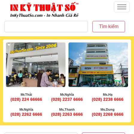
inkythuatso.com
Menu
Tìm kiếm
Mr.Thái
Mr.Nghĩa
Ms.Hạ
(028) 224 66666
(028) 2237 6666
(028) 2238 6666
Mr.Nghĩa
Ms.Thanh
Ms.Dung
(028) 2262 6666
(028) 2263 6666
(028) 2268 6666