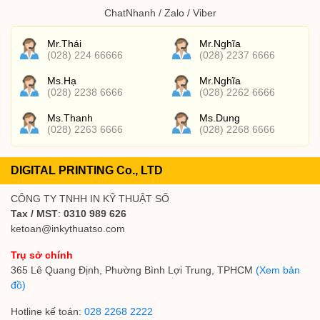
ChatNhanh / Zalo / Viber
Mr.Thái
Mr.Nghĩa
(028) 224 66666
(028) 2237 6666
Ms.Hạ
Mr.Nghĩa
(028) 2238 6666
(028) 2262 6666
Ms.Thanh
Ms.Dung
(028) 2263 6666
(028) 2268 6666
DIGITAL PRINTING Co., LTD
CÔNG TY TNHH IN KỸ THUẬT SỐ
Tax / MST
:
0310 989 626
ketoan@inkythuatso.com
Trụ sở chính
365 Lê Quang Định, Phường Bình Lợi Trung, TPHCM
(Xem bản
đồ)
Hotline kế toán:
028 2268 2222