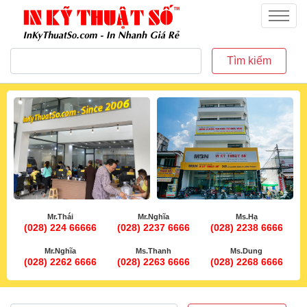
inkythuatso.com
Menu
Tìm kiếm
Mr.Thái
Mr.Nghĩa
Ms.Hạ
(028) 224 66666
(028) 2237 6666
(028) 2238 6666
Mr.Nghĩa
Ms.Thanh
Ms.Dung
(028) 2262 6666
(028) 2263 6666
(028) 2268 6666