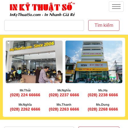
inkythuatso.com
Menu
Tìm kiếm
Mr.Thái
Mr.Nghĩa
Ms.Hạ
(028) 224 66666
(028) 2237 6666
(028) 2238 6666
Mr.Nghĩa
Ms.Thanh
Ms.Dung
(028) 2262 6666
(028) 2263 6666
(028) 2268 6666