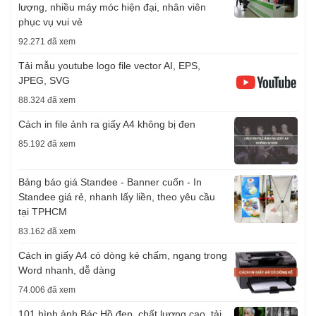
lượng, nhiều máy móc hiện đại, nhân viên
phục vụ vui vẻ
92.271 đã xem
Tải mẫu youtube logo file vector AI, EPS,
JPEG, SVG
88.324 đã xem
Cách in file ảnh ra giấy A4 không bị đen
85.192 đã xem
Bảng báo giá Standee - Banner cuốn - In
Standee giá rẻ, nhanh lấy liền, theo yêu cầu
tại TPHCM
83.162 đã xem
Cách in giấy A4 có dòng kẻ chấm, ngang trong
Word nhanh, dễ dàng
74.006 đã xem
101 hình ảnh Bác Hồ đẹp, chất lượng cao, tải