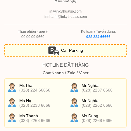
(Chủ nhật nghỉ)
in@inkythuatso.com
innhanh@inkythuatso.com
Than phiền - góp ý
Kế toán / Tuyển dụng:
09 09 09 9669
028 224 66666
Car Parking
HOTLINE ĐẶT HÀNG
ChatNhanh / Zalo / Viber
Mr.Thái
Mr.Nghĩa
(028) 224 66666
(028) 2237 6666
Ms.Hạ
Mr.Nghĩa
(028) 2238 6666
(028) 2262 6666
Ms.Thanh
Ms.Dung
(028) 2263 6666
(028) 2268 6666