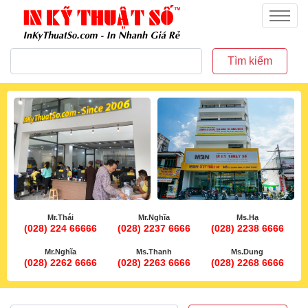
inkythuatso.com
Menu
Tìm kiếm
Mr.Thái
Mr.Nghĩa
Ms.Hạ
(028) 224 66666
(028) 2237 6666
(028) 2238 6666
Mr.Nghĩa
Ms.Thanh
Ms.Dung
(028) 2262 6666
(028) 2263 6666
(028) 2268 6666