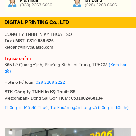
Ms.Thanh
Ms.Dung
(028) 2263 6666
(028) 2268 6666
DIGITAL PRINTING Co., LTD
CÔNG TY TNHH IN KỸ THUẬT SỐ
Tax / MST
:
0310 989 626
ketoan@inkythuatso.com
Trụ sở chính
365 Lê Quang Định, Phường Bình Lợi Trung, TPHCM
(Xem bản
đồ)
Hotline kế toán:
028 2268 2222
STK Công ty TNHH In Kỹ Thuật Số.
Vietcombank Đông Sài Gòn HCM:
0531002468134
Thông tin Mã Số Thuế, Tài khoản ngân hàng và thông tin liên hệ