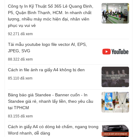
Công ty In Kỹ Thuật Số 365 Lê Quang Định,
P5, Quận Bình Thạnh, HCM. In nhanh chất
lượng, nhiều máy móc hiện đại, nhân viên
phục vụ vui vẻ
92.271 đã xem
Tải mẫu youtube logo file vector AI, EPS,
JPEG, SVG
88.322 đã xem
Cách in file ảnh ra giấy A4 không bị đen
85.110 đã xem
Bảng báo giá Standee - Banner cuốn - In
Standee giá rẻ, nhanh lấy liền, theo yêu cầu
tại TPHCM
83.155 đã xem
Cách in giấy A4 có dòng kẻ chấm, ngang trong
Word nhanh, dễ dàng