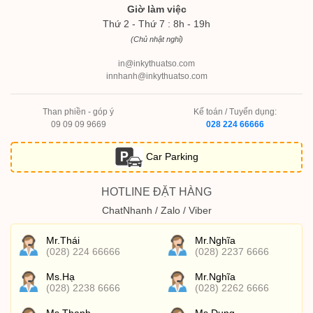
Giờ làm việc
Thứ 2 - Thứ 7 : 8h - 19h
(Chủ nhật nghỉ)
in@inkythuatso.com
innhanh@inkythuatso.com
Than phiền - góp ý
Kế toán / Tuyển dụng:
09 09 09 9669
028 224 66666
Car Parking
HOTLINE ĐẶT HÀNG
ChatNhanh / Zalo / Viber
Mr.Thái
Mr.Nghĩa
(028) 224 66666
(028) 2237 6666
Ms.Hạ
Mr.Nghĩa
(028) 2238 6666
(028) 2262 6666