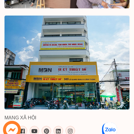
MẠNG XÃ HỘI
inkythuatso.com trên các mạng xã 