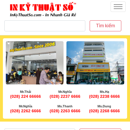
inkythuatso.com
Menu
Tìm kiếm
Mr.Thái
Mr.Nghĩa
Ms.Hạ
(028) 224 66666
(028) 2237 6666
(028) 2238 6666
Mr.Nghĩa
Ms.Thanh
Ms.Dung
(028) 2262 6666
(028) 2263 6666
(028) 2268 6666