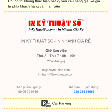
Chúng tôi không thực hiện bất kỳ yêu cầu nâng giá, kê giá
từ phía khách hàng và nhân viên
IN KỸ THUẬT SỐ - IN NHANH GIÁ RẺ
Giờ làm việc
Thứ 2 - Thứ 7 : 8h - 19h
(Chủ nhật nghỉ)
in@inkythuatso.com
innhanh@inkythuatso.com
Than phiền - góp ý
Kế toán / Tuyển dụng:
09 09 09 9669
028 224 66666
Car Parking