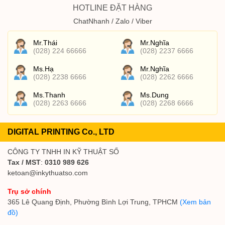
HOTLINE ĐẶT HÀNG
ChatNhanh / Zalo / Viber
Mr.Thái
Mr.Nghĩa
(028) 224 66666
(028) 2237 6666
Ms.Hạ
Mr.Nghĩa
(028) 2238 6666
(028) 2262 6666
Ms.Thanh
Ms.Dung
(028) 2263 6666
(028) 2268 6666
DIGITAL PRINTING Co., LTD
CÔNG TY TNHH IN KỸ THUẬT SỐ
Tax / MST
:
0310 989 626
ketoan@inkythuatso.com
Trụ sở chính
365 Lê Quang Định, Phường Bình Lợi Trung, TPHCM
(Xem bản
đồ)