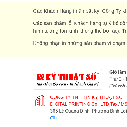
Các Khách Hàng in ấn bất kỳ: Công Ty kh
Các sản phẩm lỗi Khách hàng tự ý bỏ côn
hình tượng tôn kính không thể bỏ rác). T
Không nhận in những sản phẩm vi phạm t
Giờ làm
Thứ 2 - 
(Chủ nhật 
CÔNG TY TNHH IN KỸ THUẬT SỐ
DIGITAL PRINTING Co., LTD
Tax / MS
365 Lê Quang Định, Phường Bình L
đồ)