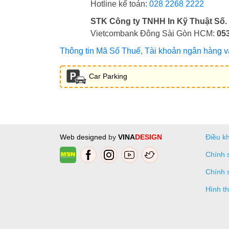
Hotline kế toán:
028 2268 2222
STK Công ty TNHH In Kỹ Thuật Số.
Vietcombank Đông Sài Gòn HCM:
05
Thông tin Mã Số Thuế, Tài khoản ngân hàng và 
Car Parking
Web designed
by
VINA
DESIGN
Điều k
Chính 
Chính 
Hình t