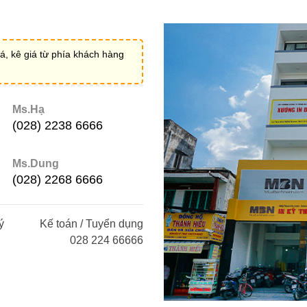
á, kê giá từ phía khách hàng
Ms.Hạ
(028) 2238 6666
Ms.Dung
(028) 2268 6666
ý
Kế toán / Tuyển dụng
028 224 66666