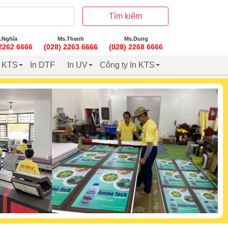
Tìm kiếm
.Nghĩa
Ms.Thanh
Ms.Dung
 2262 6666
(028) 2263 6666
(028) 2268 6666
t KTS
In DTF
In UV
Công ty In KTS