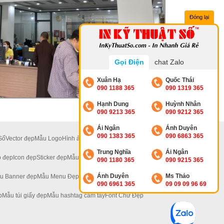
Đóng lại
Gọi Điện
chat Zalo
Xuân Hạ
Quốc Thái
090 1188 365
090 1319 365
Hạnh Dung
Huỳnh Nhân
090 9213 365
090 9212 365
Ái Ngân
Ánh Duyên
090 1383 365
090 6863 365
Số
Vector đẹp
Mẫu Logo
Hình ảnh đẹp
Ảnh 4K
Ảnh Hoa
Trung Nghĩa
Ái Ngân
 đẹp
Icon đẹp
Sticker đẹp
Mẫu Standee Đẹp
090 1180 365
090 9215 365
Ánh Duyên
Ms Thảo
u Banner đẹp
Mẫu Menu Đẹp
Mẫu Tờ Rơi Đẹp
090 6961 365
09 09 09 96 69
p
Mẫu túi giấy đẹp
Mẫu hashtag cầm tay
Font Chữ Đẹp