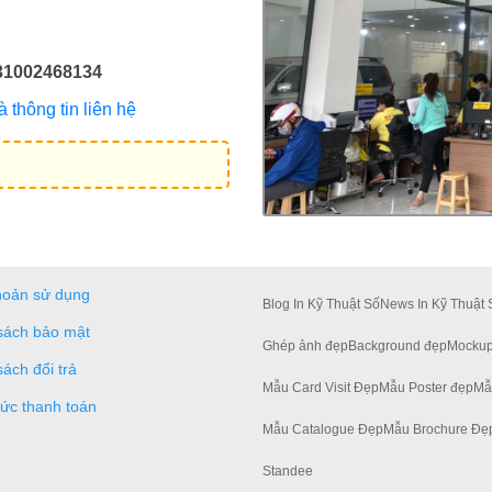
31002468134
thông tin liên hệ
hoản sử dụng
Blog In Kỹ Thuật Số
News In Kỹ Thuật 
sách bảo mật
Ghép ảnh đẹp
Background đẹp
Mockup
sách đổi trả
Mẫu Card Visit Đẹp
Mẫu Poster đẹp
Mẫ
hức thanh toán
Mẫu Catalogue Đẹp
Mẫu Brochure Đẹ
Standee