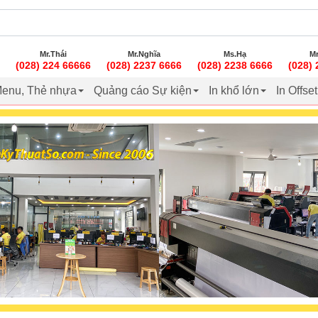
Mr.Thái
Mr.Nghĩa
Ms.Hạ
Mr
(028) 224 66666
(028) 2237 6666
(028) 2238 6666
(028)
enu, Thẻ nhựa
Quảng cáo Sự kiện
In khổ lớn
In Offse