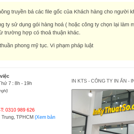
ông truyền bá các file gốc của Khách hàng cho người k
g ty sử dụng gói hàng hoá ( hoặc công ty chọn lại làm 
rừ trường hợp có thoả thuận khác.
huần phong mỹ tục. Vi phạm pháp luật
 việc
IN KTS - CÔNG TY IN ẤN -
Thứ 7 : 8h - 19h
nghỉ)
T: 0310 989 626
ợi Trung, TPHCM
(Xem bản