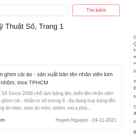
Tìm kiếm
Kỹ Thuật Số, Trang 1
C
Q
H
m
v
9
n ghim cài áo - sản xuất bản tên nhân viên kim
T
, nhôm, inox TPHCM
E
 Số Since 2006 chỗ làm bảng tên, biển tên nhân viên
8
 ghim cài - nhận in số lượng ít - đa dạng loại bảng tên
C
ng ăn mòn, inox ăn mòn, nhôm, mica phủ...
đ
em
Huyen Nguyen
- 24-11-2021
8
B