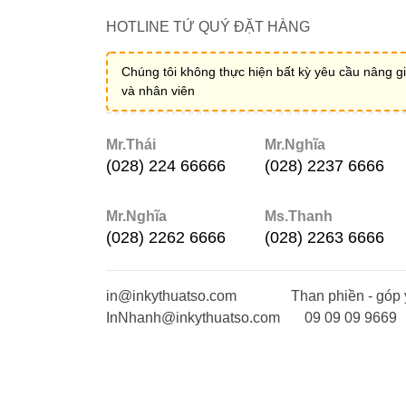
HOTLINE TỨ QUÝ ĐẶT HÀNG
Chúng tôi không thực hiện bất kỳ yêu cầu nâng gi
và nhân viên
Mr.Thái
Mr.Nghĩa
(028) 224 66666
(028) 2237 6666
Mr.Nghĩa
Ms.Thanh
(028) 2262 6666
(028) 2263 6666
in@inkythuatso.com
Than phiền - góp 
InNhanh@inkythuatso.com
09 09 09 9669