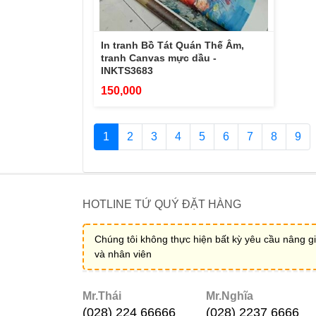
In tranh Bồ Tát Quán Thế Âm,
tranh Canvas mực dầu -
INKTS3683
150,000
1
2
3
4
5
6
7
8
9
HOTLINE TỨ QUÝ ĐẶT HÀNG
Chúng tôi không thực hiện bất kỳ yêu cầu nâng gi
và nhân viên
Mr.Thái
Mr.Nghĩa
(028) 224 66666
(028) 2237 6666