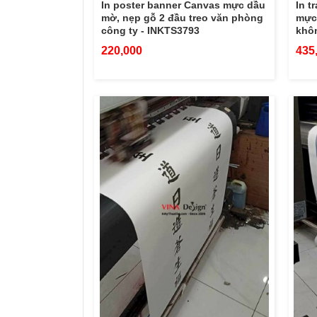
In poster banner Canvas mực dầu
In t
mờ, nẹp gỗ 2 đầu treo văn phòng
mực
công ty - INKTS3793
khôn
220,000
435