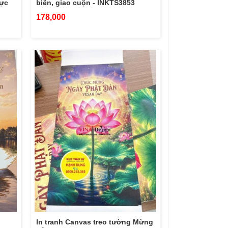
mực
biên, giao cuộn - INKTS3853
178,000
In tranh Canvas treo tường Mừng