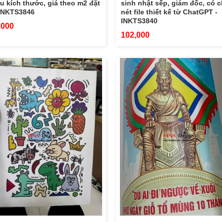
u kích thước, giá theo m2 đặt
sinh nhật sếp, giám đốc, có 
 INKTS3846
nét file thiết kế từ ChatGPT -
INKTS3840
,000
102,000