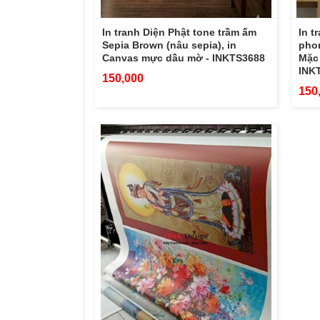
In tranh Diện Phật tone trầm ấm
In t
Sepia Brown (nâu sepia), in
phon
Canvas mực dầu mờ - INKTS3688
Mặc 
INK
150,000
150