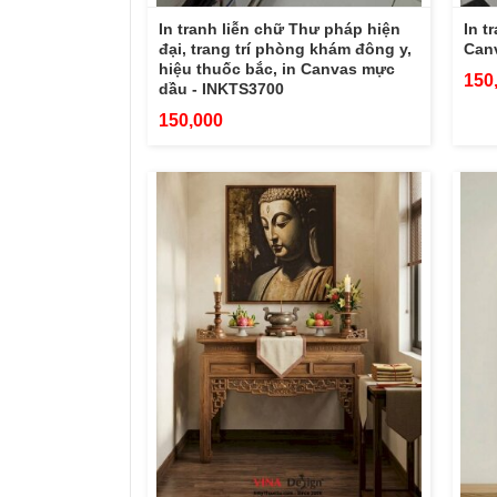
In tranh liễn chữ Thư pháp hiện
In t
đại, trang trí phòng khám đông y,
Can
hiệu thuốc bắc, in Canvas mực
150
dầu - INKTS3700
150,000