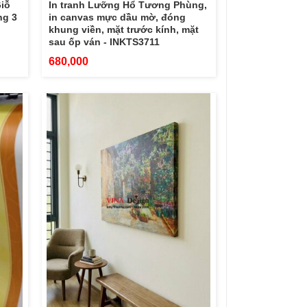
Giỗ
In tranh Lưỡng Hổ Tương Phùng,
ng 3
in canvas mực dầu mờ, đóng
khung viền, mặt trước kính, mặt
sau ốp ván - INKTS3711
680,000