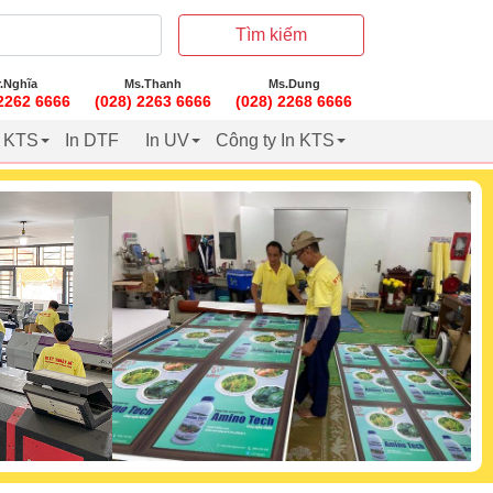
Tìm kiếm
.Nghĩa
Ms.Thanh
Ms.Dung
 2262 6666
(028) 2263 6666
(028) 2268 6666
t KTS
In DTF
In UV
Công ty In KTS