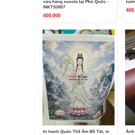
cửa hàng socola tại Phú Quốc -
tườ
INKTS3857
400
400,000
In tranh Quán Thế Âm Bồ Tát, in
Ảnh 