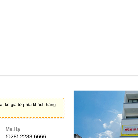
á, kê giá từ phía khách hàng
Ms.Hạ
(028) 2238 6666