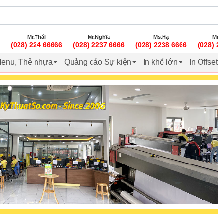
Mr.Thái
Mr.Nghĩa
Ms.Hạ
Mr
(028) 224 66666
(028) 2237 6666
(028) 2238 6666
(028)
enu, Thẻ nhựa
Quảng cáo Sự kiện
In khổ lớn
In Offse