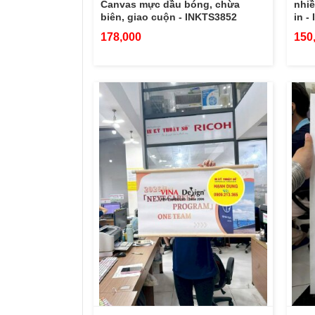
Canvas mực dầu bóng, chừa
nhiề
biên, giao cuộn - INKTS3852
in -
178,000
150