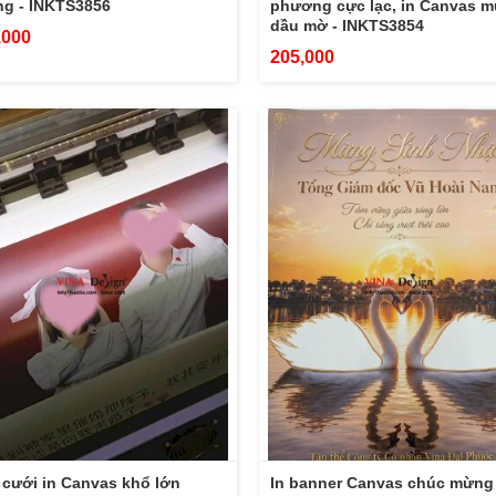
ng - INKTS3856
phương cực lạc, in Canvas 
dầu mờ - INKTS3854
,000
205,000
cưới in Canvas khổ lớn
In banner Canvas chúc mừng