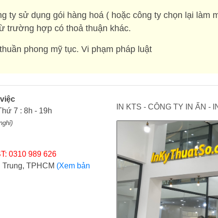
g ty sử dụng gói hàng hoá ( hoặc công ty chọn lại làm 
rừ trường hợp có thoả thuận khác.
huần phong mỹ tục. Vi phạm pháp luật
 việc
IN KTS - CÔNG TY IN ẤN -
Thứ 7 : 8h - 19h
nghỉ)
T: 0310 989 626
ợi Trung, TPHCM
(Xem bản