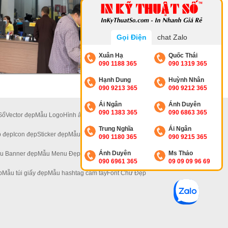
Gọi Điện
chat Zalo
Xuân Hạ
Quốc Thái
090 1188 365
090 1319 365
Hạnh Dung
Huỳnh Nhân
090 9213 365
090 9212 365
Ái Ngân
Ánh Duyên
090 1383 365
090 6863 365
Số
Vector đẹp
Mẫu Logo
Hình ảnh đẹp
Ảnh 4K
Ảnh Hoa
Trung Nghĩa
Ái Ngân
 đẹp
Icon đẹp
Sticker đẹp
Mẫu Standee Đẹp
090 1180 365
090 9215 365
Ánh Duyên
Ms Thảo
u Banner đẹp
Mẫu Menu Đẹp
Mẫu Tờ Rơi Đẹp
090 6961 365
09 09 09 96 69
p
Mẫu túi giấy đẹp
Mẫu hashtag cầm tay
Font Chữ Đẹp