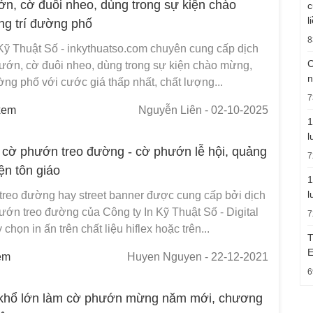
ớn, cờ đuôi nheo, dùng trong sự kiện chào
c
l
ng trí đường phố
8
 Kỹ Thuật Số - inkythuatso.com chuyên cung cấp dịch
C
hướn, cờ đuôi nheo, dùng trong sự kiện chào mừng,
n
ường phố với cước giá thấp nhất, chất lượng...
7
xem
Nguyễn Liên
- 02-10-2025
1
l
n cờ phướn treo đường - cờ phướn lễ hội, quảng
7
ện tôn giáo
1
l
reo đường hay street banner được cung cấp bởi dịch
ướn treo đường của Công ty In Kỹ Thuật Số - Digital
7
y chọn in ấn trên chất liệu hiflex hoặc trên...
T
E
em
Huyen Nguyen
- 22-12-2021
6
a khổ lớn làm cờ phướn mừng năm mới, chương