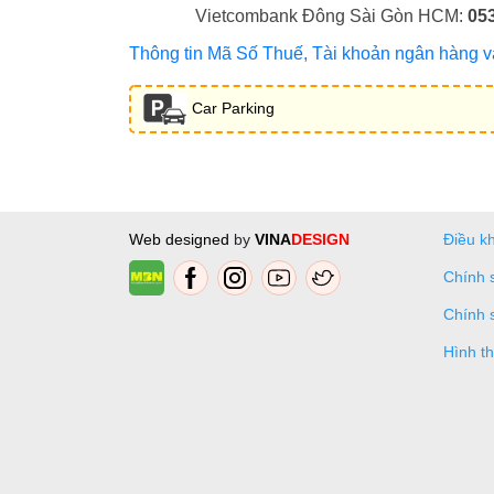
Vietcombank Đông Sài Gòn HCM:
05
Thông tin Mã Số Thuế, Tài khoản ngân hàng và 
Car Parking
Web designed
by
VINA
DESIGN
Điều k
Chính 
Chính 
Hình t