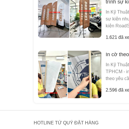
trình sự k
In Kỹ Thuậ
sự kiện nh
kiện RoadSh
1.621 đã x
In cờ th
In Kỹ Thuật
TPHCM - in 
theo yêu cầ
2.596 đã x
HOTLINE TỨ QUÝ ĐẶT HÀNG