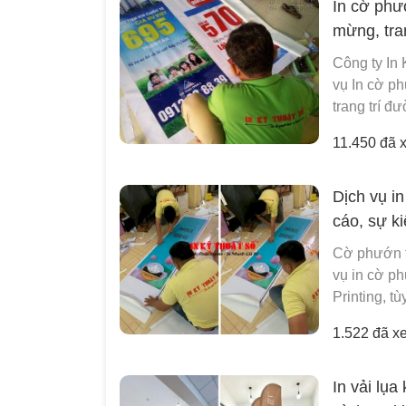
In cờ phư
mừng, tra
Công ty In
vụ In cờ p
trang trí đ
11.450 đã 
Dịch vụ i
cáo, sự ki
Cờ phướn t
vụ in cờ ph
Printing, tù
1.522 đã x
In vải lụ