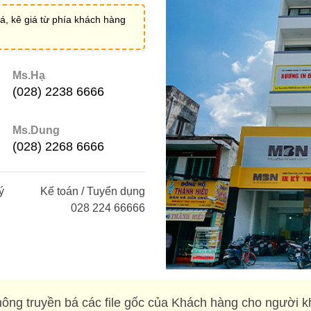
á, kê giá từ phía khách hàng
Ms.Hạ
(028) 2238 6666
Ms.Dung
(028) 2268 6666
ý
Kế toán / Tuyển dụng
028 224 66666
ông truyền bá các file gốc của Khách hàng cho người k