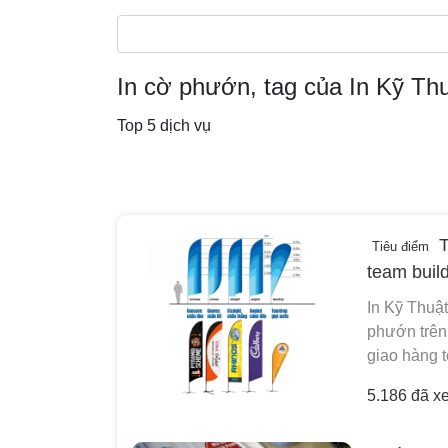
In cờ phướn, tag của In Kỹ Th
Top 5 dịch vụ
T
Tiêu điểm
team build
In Kỹ Thuật
phướn trên 
giao hàng 
5.186 đã x