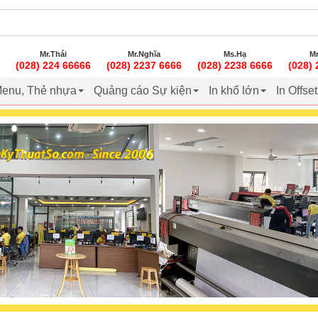
Mr.Thái
Mr.Nghĩa
Ms.Hạ
Mr
(028) 224 66666
(028) 2237 6666
(028) 2238 6666
(028)
enu, Thẻ nhựa
Quảng cáo Sự kiện
In khổ lớn
In Offse