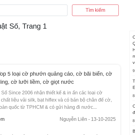
Tìm kiếm
uật Số, Trang 1
C
Q
H
m
v
9
op 5 loại cờ phướn quảng cáo, cờ bãi biển, cờ
T
ing, cờ lưỡi liềm, cờ giọt nước
E
 Số Since 2006 nhận thiết kế & in ấn các loại cờ
8
chất liệu vải silk, bạt hiflex và có bán bộ chân đế cờ,
C
toàn quốc từ TPHCM & có gửi hàng đi nước...
đ
em
Nguyễn Liên
- 13-10-2025
8
B