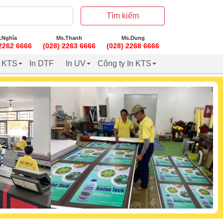
Tìm kiếm
.Nghĩa
Ms.Thanh
Ms.Dung
 2262 6666
(028) 2263 6666
(028) 2268 6666
t KTS
In DTF
In UV
Công ty In KTS