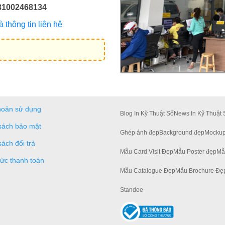
31002468134
thông tin liên hệ
hoản sử dụng
Blog In Kỹ Thuật Số
News In Kỹ Thuật 
sách bảo mật
Ghép ảnh đẹp
Background đẹp
Mockup
sách đổi trả
Mẫu Card Visit Đẹp
Mẫu Poster đẹp
Mẫ
hức thanh toán
Mẫu Catalogue Đẹp
Mẫu Brochure Đẹ
Standee