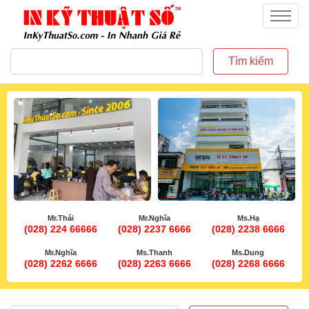
inkythuatso.com
Menu
Tìm kiếm
Mr.Thái
Mr.Nghĩa
Ms.Hạ
(028) 224 66666
(028) 2237 6666
(028) 2238 6666
Mr.Nghĩa
Ms.Thanh
Ms.Dung
(028) 2262 6666
(028) 2263 6666
(028) 2268 6666