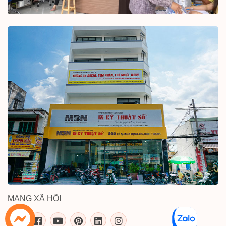
MẠNG XÃ HỘI
inkythuatso.com trên các mạng xã 