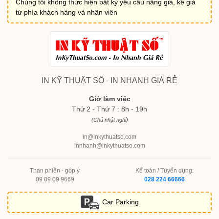
Chúng tôi không thực hiện bất kỳ yêu cầu nâng giá, kê giá
từ phía khách hàng và nhân viên
IN KỸ THUẬT SỐ - IN NHANH GIÁ RẺ
Giờ làm việc
Thứ 2 - Thứ 7 : 8h - 19h
(Chủ nhật nghỉ)
in@inkythuatso.com
innhanh@inkythuatso.com
Than phiền - góp ý
Kế toán / Tuyển dụng:
09 09 09 9669
028 224 66666
Car Parking