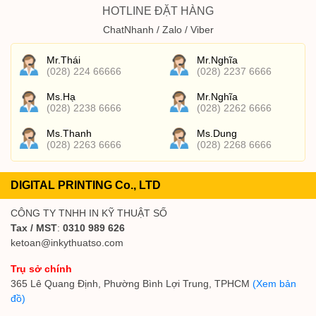
HOTLINE ĐẶT HÀNG
ChatNhanh / Zalo / Viber
Mr.Thái
Mr.Nghĩa
(028) 224 66666
(028) 2237 6666
Ms.Hạ
Mr.Nghĩa
(028) 2238 6666
(028) 2262 6666
Ms.Thanh
Ms.Dung
(028) 2263 6666
(028) 2268 6666
DIGITAL PRINTING Co., LTD
CÔNG TY TNHH IN KỸ THUẬT SỐ
Tax / MST
:
0310 989 626
ketoan@inkythuatso.com
Trụ sở chính
365 Lê Quang Định, Phường Bình Lợi Trung, TPHCM
(Xem bản
đồ)