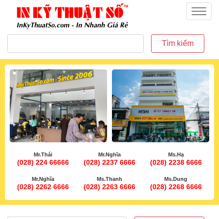
inkythuatso.com
Menu
Tìm kiếm
Mr.Thái
Mr.Nghĩa
Ms.Hạ
(028) 224 66666
(028) 2237 6666
(028) 2238 6666
Mr.Nghĩa
Ms.Thanh
Ms.Dung
(028) 2262 6666
(028) 2263 6666
(028) 2268 6666