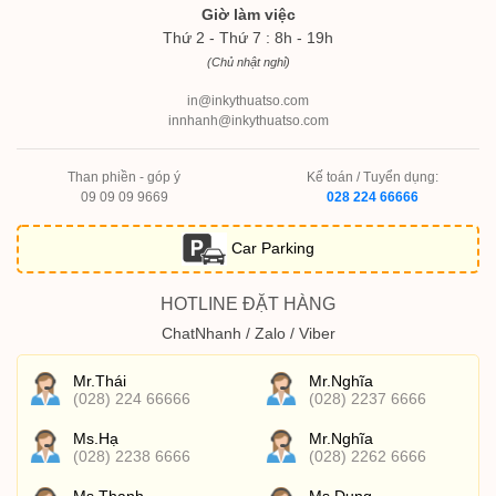
Giờ làm việc
Thứ 2 - Thứ 7 : 8h - 19h
(Chủ nhật nghỉ)
in@inkythuatso.com
innhanh@inkythuatso.com
Than phiền - góp ý
Kế toán / Tuyển dụng:
09 09 09 9669
028 224 66666
Car Parking
HOTLINE ĐẶT HÀNG
ChatNhanh / Zalo / Viber
Mr.Thái
Mr.Nghĩa
(028) 224 66666
(028) 2237 6666
Ms.Hạ
Mr.Nghĩa
(028) 2238 6666
(028) 2262 6666