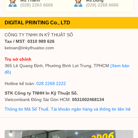
Ms.Thanh
Ms.Dung
(028) 2263 6666
(028) 2268 6666
DIGITAL PRINTING Co., LTD
CÔNG TY TNHH IN KỸ THUẬT SỐ
Tax / MST
:
0310 989 626
ketoan@inkythuatso.com
Trụ sở chính
365 Lê Quang Định, Phường Bình Lợi Trung, TPHCM
(Xem bản
đồ)
Hotline kế toán:
028 2268 2222
STK Công ty TNHH In Kỹ Thuật Số.
Vietcombank Đông Sài Gòn HCM:
0531002468134
Thông tin Mã Số Thuế, Tài khoản ngân hàng và thông tin liên hệ