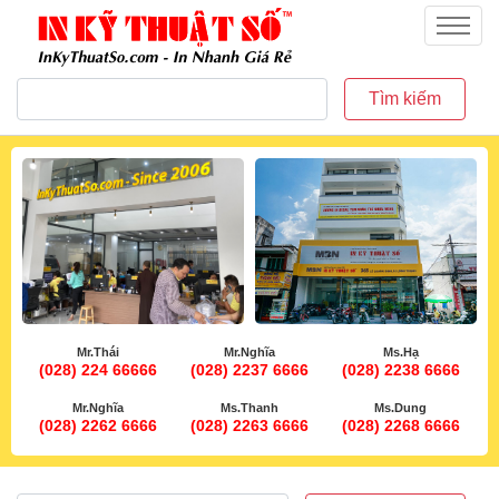
inkythuatso.com
Menu
Tìm kiếm
Mr.Thái
Mr.Nghĩa
Ms.Hạ
(028) 224 66666
(028) 2237 6666
(028) 2238 6666
Mr.Nghĩa
Ms.Thanh
Ms.Dung
(028) 2262 6666
(028) 2263 6666
(028) 2268 6666