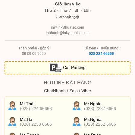
Giờ làm việc
Thứ 2 - Thứ 7 : 8h - 19h
(Chủ nhật nghỉ)
in@inkythuatso.com
innhanh@inkythuatso.com
Than phiền - góp ý
Kế toán / Tuyển dụng:
09 09 09 9669
028 224 66666
Car Parking
HOTLINE ĐẶT HÀNG
ChatNhanh / Zalo / Viber
Mr.Thái
Mr.Nghĩa
(028) 224 66666
(028) 2237 6666
Ms.Hạ
Mr.Nghĩa
(028) 2238 6666
(028) 2262 6666