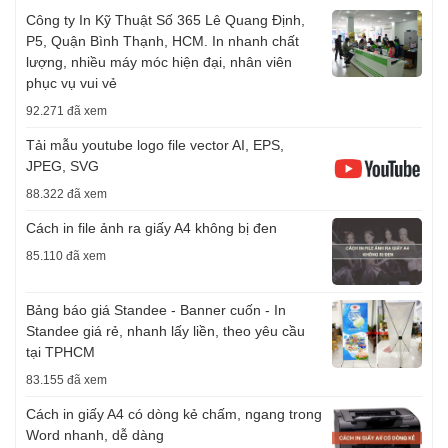
Công ty In Kỹ Thuật Số 365 Lê Quang Định,
P5, Quận Bình Thạnh, HCM. In nhanh chất
lượng, nhiều máy móc hiện đại, nhân viên
phục vụ vui vẻ
92.271 đã xem
Tải mẫu youtube logo file vector AI, EPS,
JPEG, SVG
88.322 đã xem
Cách in file ảnh ra giấy A4 không bị đen
85.110 đã xem
Bảng báo giá Standee - Banner cuốn - In
Standee giá rẻ, nhanh lấy liền, theo yêu cầu
tại TPHCM
83.155 đã xem
Cách in giấy A4 có dòng kẻ chấm, ngang trong
Word nhanh, dễ dàng