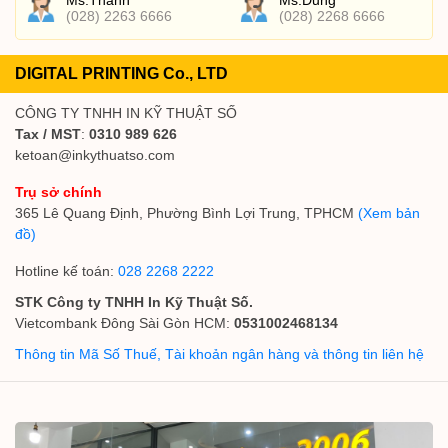
Ms.Thanh
Ms.Dung
(028) 2263 6666
(028) 2268 6666
DIGITAL PRINTING Co., LTD
CÔNG TY TNHH IN KỸ THUẬT SỐ
Tax / MST
:
0310 989 626
ketoan@inkythuatso.com
Trụ sở chính
365 Lê Quang Định, Phường Bình Lợi Trung, TPHCM
(Xem bản
đồ)
Hotline kế toán:
028 2268 2222
STK Công ty TNHH In Kỹ Thuật Số.
Vietcombank Đông Sài Gòn HCM:
0531002468134
Thông tin Mã Số Thuế, Tài khoản ngân hàng và thông tin liên hệ