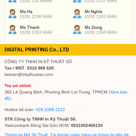
(028) 224 66666
(028) 2237 6666
Ms.Hạ
Mr.Nghĩa
(028) 2238 6666
(028) 2262 6666
Ms.Thanh
Ms.Dung
(028) 2263 6666
(028) 2268 6666
DIGITAL PRINTING Co., LTD
CÔNG TY TNHH IN KỸ THUẬT SỐ
Tax / MST
:
0310 989 626
ketoan@inkythuatso.com
Trụ sở chính
365 Lê Quang Định, Phường Bình Lợi Trung, TPHCM
(Xem bản
đồ)
Hotline kế toán:
028 2268 2222
STK Công ty TNHH In Kỹ Thuật Số.
Vietcombank Đông Sài Gòn HCM:
0531002468134
Thông tin Mã Số Thuế, Tài khoản ngân hàng và thông tin liên hệ