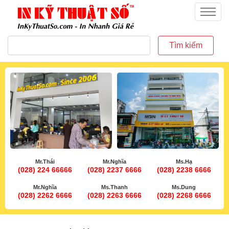
inkythuatso.com
Menu
Tìm kiếm
Mr.Thái
Mr.Nghĩa
Ms.Hạ
(028) 224 66666
(028) 2237 6666
(028) 2238 6666
Mr.Nghĩa
Ms.Thanh
Ms.Dung
(028) 2262 6666
(028) 2263 6666
(028) 2268 6666