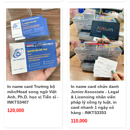
In name card Trưởng bộ
In name card chức danh
môn/Head song ngữ Việt
Junior Associate - Legal
Anh, Ph.D. học vị Tiến sĩ -
& Licensing nhân viên
INKTS3407
pháp lý công ty luật, in
card nhanh 1 ngày có
120,000
hàng - INKTS3353
110,000