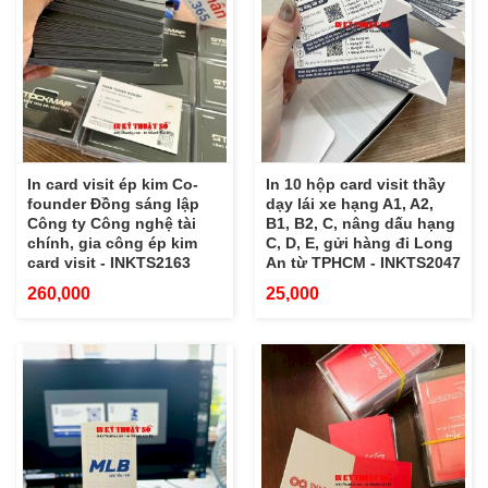
In card visit ép kim Co-
In 10 hộp card visit thầy
founder Đồng sáng lập
dạy lái xe hạng A1, A2,
Công ty Công nghệ tài
B1, B2, C, nâng dấu hạng
chính, gia công ép kim
C, D, E, gửi hàng đi Long
card visit - INKTS2163
An từ TPHCM - INKTS2047
260,000
25,000