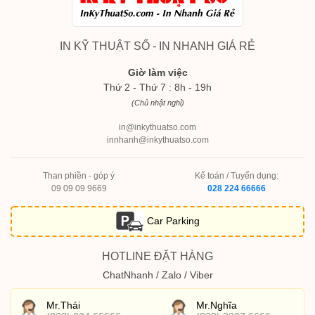
IN KỸ THUẬT SỐ - IN NHANH GIÁ RẺ
Giờ làm việc
Thứ 2 - Thứ 7 : 8h - 19h
(Chủ nhật nghỉ)
in@inkythuatso.com
innhanh@inkythuatso.com
Than phiền - góp ý
Kế toán / Tuyển dụng:
09 09 09 9669
028 224 66666
Car Parking
HOTLINE ĐẶT HÀNG
ChatNhanh / Zalo / Viber
Mr.Thái
Mr.Nghĩa