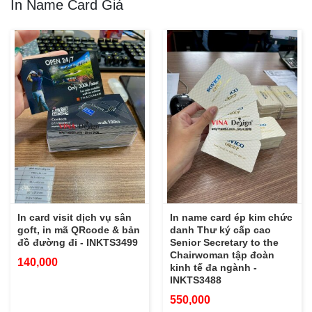
In Name Card Giá
In card visit dịch vụ sân
In name card ép kim chức
goft, in mã QRcode & bản
danh Thư ký cấp cao
đồ đường đi - INKTS3499
Senior Secretary to the
Chairwoman tập đoàn
140,000
kinh tế đa ngành -
INKTS3488
550,000