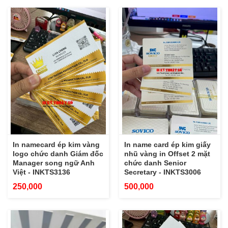
In namecard ép kim vàng
In name card ép kim giấy
logo chức danh Giám đốc
nhũ vàng in Offset 2 mặt
Manager song ngữ Anh
chức danh Senior
Việt - INKTS3136
Secretary - INKTS3006
250,000
500,000