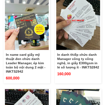
In name card giấy mỹ
In danh thiếp chức danh
thuật đen chức danh
Manager công ty công
Leader Manager, ép kim
nghệ, in giấy E300gsm in
toàn bộ nội dung 2 mặt -
lẻ số lượng ít - INKTS2842
INKTS2942
160,000
600,000