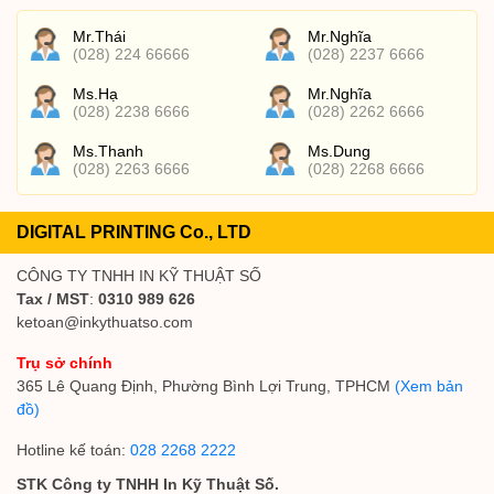
Mr.Thái
Mr.Nghĩa
(028) 224 66666
(028) 2237 6666
Ms.Hạ
Mr.Nghĩa
(028) 2238 6666
(028) 2262 6666
Ms.Thanh
Ms.Dung
(028) 2263 6666
(028) 2268 6666
DIGITAL PRINTING Co., LTD
CÔNG TY TNHH IN KỸ THUẬT SỐ
Tax / MST
:
0310 989 626
ketoan@inkythuatso.com
Trụ sở chính
365 Lê Quang Định, Phường Bình Lợi Trung, TPHCM
(Xem bản
đồ)
Hotline kế toán:
028 2268 2222
STK Công ty TNHH In Kỹ Thuật Số.