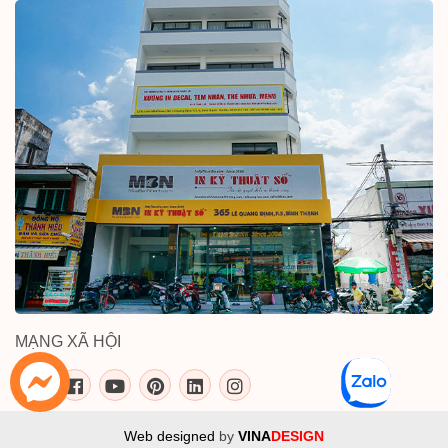
MẠNG XÃ HỘI
inkythuatso.com trên các mạng xã 
Web designed
by
VINA
DESIGN