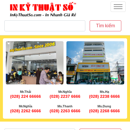
inkythuatso.com
Menu
Tìm kiếm
Mr.Thái
Mr.Nghĩa
Ms.Hạ
(028) 224 66666
(028) 2237 6666
(028) 2238 6666
Mr.Nghĩa
Ms.Thanh
Ms.Dung
(028) 2262 6666
(028) 2263 6666
(028) 2268 6666