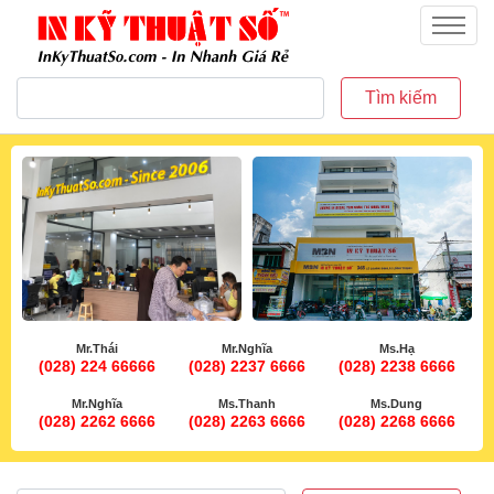
inkythuatso.com
Menu
Tìm kiếm
Mr.Thái
Mr.Nghĩa
Ms.Hạ
(028) 224 66666
(028) 2237 6666
(028) 2238 6666
Mr.Nghĩa
Ms.Thanh
Ms.Dung
(028) 2262 6666
(028) 2263 6666
(028) 2268 6666