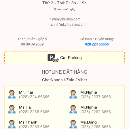
Thứ 2 - Thứ 7 : 8h - 19h
(Chủ nhật nghỉ)
in@inkythuatso.com
innhanh@inkythuatso.com
Than phiền - góp ý
Kế toán / Tuyển dụng:
09 09 09 9669
028 224 66666
Car Parking
HOTLINE ĐẶT HÀNG
ChatNhanh / Zalo / Viber
Mr.Thái
Mr.Nghĩa
(028) 224 66666
(028) 2237 6666
Ms.Hạ
Mr.Nghĩa
(028) 2238 6666
(028) 2262 6666
Ms.Thanh
Ms.Dung
(028) 2263 6666
(028) 2268 6666