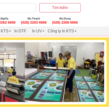
Tìm kiếm
.Nghĩa
Ms.Thanh
Ms.Dung
 2262 6666
(028) 2263 6666
(028) 2268 6666
t KTS
In DTF
In UV
Công ty In KTS