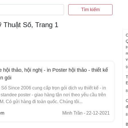
Tìm kiếm
Kỹ Thuật Số, Trang 1
C
Q
H
m
v
9
 hội thảo, hội nghị - in Poster hội thảo - thiết kế
T
ọn gói
E
 Số Since 2006 cung cấp trọn gói dịch vụ thiết kế - in
8
t standee poster - giao hàng tận nơi theo yêu cầu trên
C
. Có gửi hàng đi toàn quốc. Chúng tôi...
đ
em
Minh Trần
- 22-12-2021
8
B