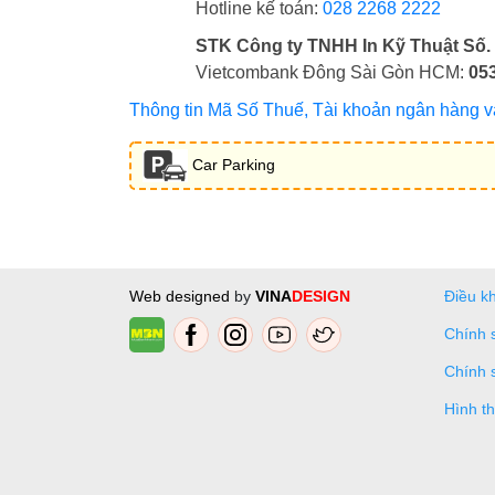
Hotline kế toán:
028 2268 2222
STK Công ty TNHH In Kỹ Thuật Số.
Vietcombank Đông Sài Gòn HCM:
05
Thông tin Mã Số Thuế, Tài khoản ngân hàng và 
Car Parking
Web designed
by
VINA
DESIGN
Điều k
Chính 
Chính 
Hình t