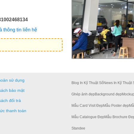
31002468134
thông tin liên hệ
hoản sử dụng
Blog In Kỹ Thuật Số
News In Kỹ Thuật 
sách bảo mật
Ghép ảnh đẹp
Background đẹp
Mockup
sách đổi trả
Mẫu Card Visit Đẹp
Mẫu Poster đẹp
Mẫ
hức thanh toán
Mẫu Catalogue Đẹp
Mẫu Brochure Đẹ
Standee