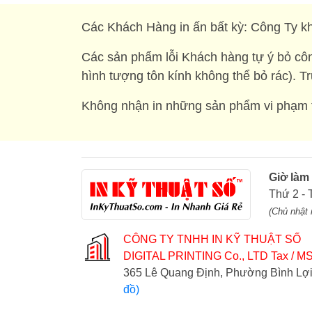
Các Khách Hàng in ấn bất kỳ: Công Ty kh
Các sản phẩm lỗi Khách hàng tự ý bỏ côn
hình tượng tôn kính không thể bỏ rác). T
Không nhận in những sản phẩm vi phạm t
Giờ làm
Thứ 2 - 
(Chủ nhật 
CÔNG TY TNHH IN KỸ THUẬT SỐ
DIGITAL PRINTING Co., LTD
Tax / MS
365 Lê Quang Định, Phường Bình L
đồ)