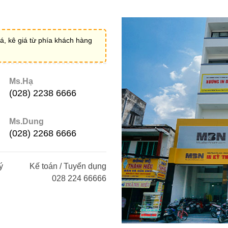
á, kê giá từ phía khách hàng
Ms.Hạ
(028) 2238 6666
Ms.Dung
(028) 2268 6666
ý
Kế toán / Tuyển dụng
028 224 66666