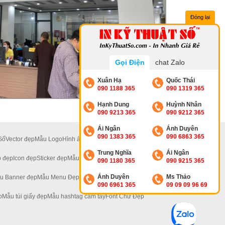
Đóng lại
Gọi Điện
chat Zalo
Xuân Hạ
Quốc Thái
090 1188 365
090 1319 365
Hạnh Dung
Huỳnh Nhân
090 9213 365
090 9212 365
Ái Ngân
Ánh Duyên
090 1383 365
090 6863 365
Số
Vector đẹp
Mẫu Logo
Hình ảnh đẹp
Ảnh 4K
Ảnh Hoa
Trung Nghĩa
Ái Ngân
 đẹp
Icon đẹp
Sticker đẹp
Mẫu Standee Đẹp
090 1180 365
090 9215 365
Ánh Duyên
Ms Thảo
u Banner đẹp
Mẫu Menu Đẹp
Mẫu Tờ Rơi Đẹp
090 6961 365
09 09 09 96 69
p
Mẫu túi giấy đẹp
Mẫu hashtag cầm tay
Font Chữ Đẹp