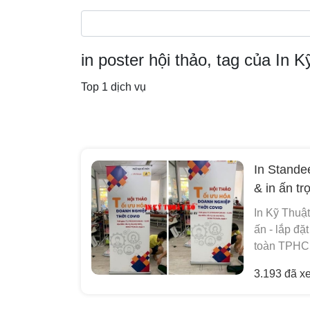
in poster hội thảo, tag của In 
Top 1 dịch vụ
In Standee
& in ấn tr
In Kỹ Thuật
ấn - lắp đặ
toàn TPHCM
3.193 đã x