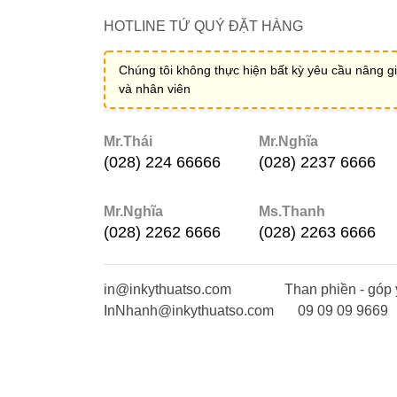
HOTLINE TỨ QUÝ ĐẶT HÀNG
Chúng tôi không thực hiện bất kỳ yêu cầu nâng gi
và nhân viên
Mr.Thái
Mr.Nghĩa
(028) 224 66666
(028) 2237 6666
Mr.Nghĩa
Ms.Thanh
(028) 2262 6666
(028) 2263 6666
in@inkythuatso.com
Than phiền - góp 
InNhanh@inkythuatso.com
09 09 09 9669