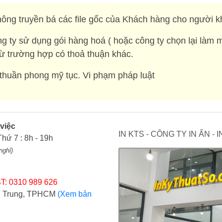
ông truyền bá các file gốc của Khách hàng cho người k
g ty sử dụng gói hàng hoá ( hoặc công ty chọn lại làm 
rừ trường hợp có thoả thuận khác.
huần phong mỹ tục. Vi phạm pháp luật
 việc
IN KTS - CÔNG TY IN ẤN -
Thứ 7 : 8h - 19h
nghỉ)
T: 0310 989 626
ợi Trung, TPHCM
(Xem bản