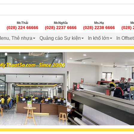
Mr.Thái
Mr.Nghĩa
Ms.Hạ
Mr
(028) 224 66666
(028) 2237 6666
(028) 2238 6666
(028)
enu, Thẻ nhựa
Quảng cáo Sự kiện
In khổ lớn
In Offse