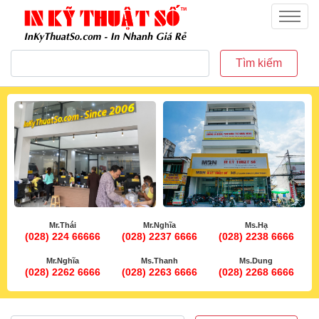
inkythuatso.com
Menu
Tìm kiếm
Mr.Thái
Mr.Nghĩa
Ms.Hạ
(028) 224 66666
(028) 2237 6666
(028) 2238 6666
Mr.Nghĩa
Ms.Thanh
Ms.Dung
(028) 2262 6666
(028) 2263 6666
(028) 2268 6666