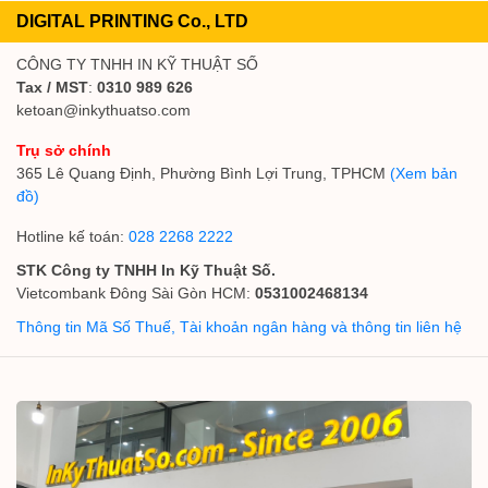
DIGITAL PRINTING Co., LTD
CÔNG TY TNHH IN KỸ THUẬT SỐ
Tax / MST
:
0310 989 626
ketoan@inkythuatso.com
Trụ sở chính
365 Lê Quang Định, Phường Bình Lợi Trung, TPHCM
(Xem bản
đồ)
Hotline kế toán:
028 2268 2222
STK Công ty TNHH In Kỹ Thuật Số.
Vietcombank Đông Sài Gòn HCM:
0531002468134
Thông tin Mã Số Thuế, Tài khoản ngân hàng và thông tin liên hệ