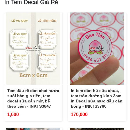
In Tem Decal Giá Rẻ
Tem dâu rể dán chai nước
In tem dán hũ sữa chua,
suối bàn gia tiên, tem
tem tròn đường kính 3cm
decal sữa cán mờ, bế
in Decal sữa mực dầu cán
theo viền - INKTS3847
bóng - INKTS3760
1,600
170,000