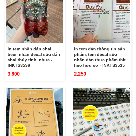
In tem nhãn dán chai
In tem dán thông tin sản
beer, nhãn decal sữa dán
phẩm, tem decal sữa
chai thủy tinh, nhựa -
nhãn dán thực phẩm thịt
INKTS3596
heo hữu cơ - INKTS3535
3,600
2,250