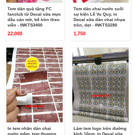
Tem dán quà tặng FC
Tem dán chai nước suối
fanclub từ Decal sữa mực
sự kiện Lễ Vu Quy, in
dầu cán mờ, bế tròn theo
Decal sữa dán chai nhựa
viền - INKTS3400
tròn, dẹt - INKTS3280
22,000
1,750
In tem nhãn dán chai
Làm tem logo tròn đường
nước mắm, tem thương
kính 10cm, in Decal sữa