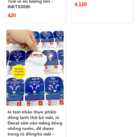
7cm in số lượng lớn -
4,120
INKTS3090
420
In tem nhãn thực phẩm
đông lạnh thịt bò mát, in
Decal sữa cán màng bóng
chống nước, để được
trong tủ đông/tủ mát -