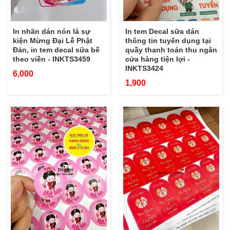
In nhãn dán nón lá sự
In tem Decal sữa dán
kiện Mừng Đại Lễ Phật
thông tin tuyển dụng tại
Đản, in tem decal sữa bế
quầy thanh toán thu ngân
theo viền - INKTS3459
cửa hàng tiện lợi -
INKTS3424
6,000
1,900