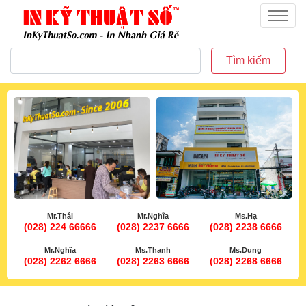
inkythuatso.com
Menu
Tìm kiếm
Mr.Thái
Mr.Nghĩa
Ms.Hạ
(028) 224 66666
(028) 2237 6666
(028) 2238 6666
Mr.Nghĩa
Ms.Thanh
Ms.Dung
(028) 2262 6666
(028) 2263 6666
(028) 2268 6666