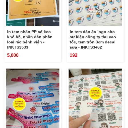
In tem nhãn PP có keo
In tem dán áo logo cho
khổ A5, nhãn dán phân
sự kiện công ty tàu cao
loại rác bệnh viện -
tốc, tem tròn 3cm decal
INKTS3533
sữa - INKTS3462
5,000
192