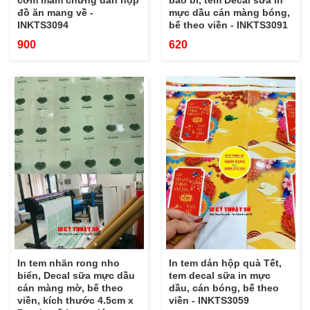
cơm mắm chưng dán hộp
bao bì, tem Decal sữa in
đồ ăn mang về -
mực dầu cán màng bóng,
INKTS3094
bế theo viền - INKTS3091
900
620
In tem nhãn rong nho
In tem dán hộp quà Tết,
biển, Decal sữa mực dầu
tem decal sữa in mực
cán màng mờ, bế theo
dầu, cán bóng, bế theo
viền, kích thước 4.5cm x
viền - INKTS3059