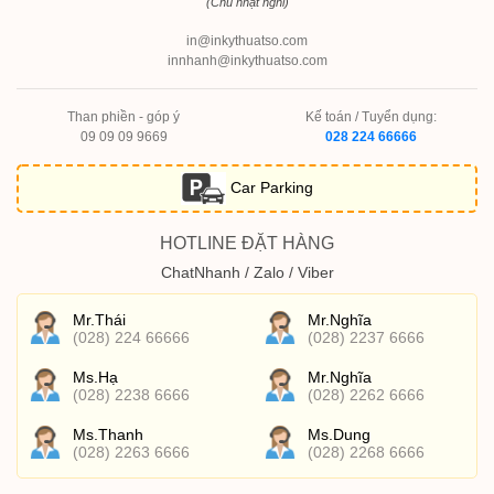
(Chủ nhật nghỉ)
in@inkythuatso.com
innhanh@inkythuatso.com
Than phiền - góp ý
Kế toán / Tuyển dụng:
09 09 09 9669
028 224 66666
Car Parking
HOTLINE ĐẶT HÀNG
ChatNhanh / Zalo / Viber
Mr.Thái
Mr.Nghĩa
(028) 224 66666
(028) 2237 6666
Ms.Hạ
Mr.Nghĩa
(028) 2238 6666
(028) 2262 6666
Ms.Thanh
Ms.Dung
(028) 2263 6666
(028) 2268 6666