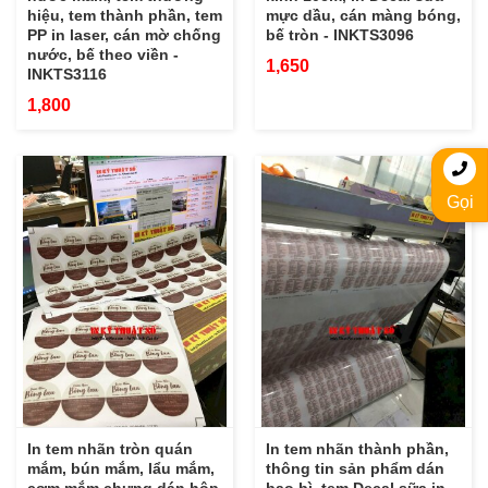
hiệu, tem thành phần, tem
mực dầu, cán màng bóng,
PP in laser, cán mờ chống
bế tròn - INKTS3096
nước, bế theo viền -
1,650
INKTS3116
1,800
Gọi
In tem nhãn tròn quán
In tem nhãn thành phần,
mắm, bún mắm, lẩu mắm,
thông tin sản phẩm dán