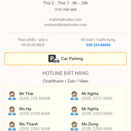
Thứ 2 - Thứ 7 : 8h - 19h
(Chủ nhật nghỉ)
in@inkythuatso.com
innhanh@inkythuatso.com
Than phiền - góp ý
Kế toán / Tuyển dụng:
09 09 09 9669
028 224 66666
Car Parking
HOTLINE ĐẶT HÀNG
ChatNhanh / Zalo / Viber
Mr.Thái
Mr.Nghĩa
(028) 224 66666
(028) 2237 6666
Ms.Hạ
Mr.Nghĩa
(028) 2238 6666
(028) 2262 6666
Ms.Thanh
Ms.Dung
(028) 2263 6666
(028) 2268 6666