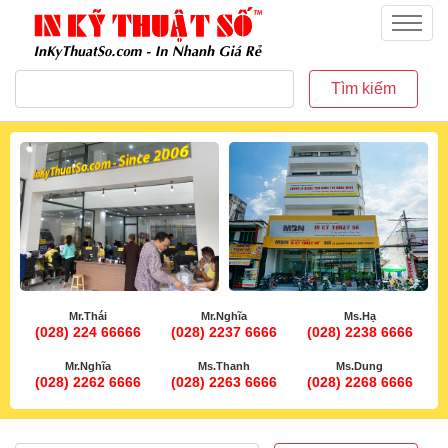
inkythuatso.com
Menu
Tìm kiếm
Mr.Thái
Mr.Nghĩa
Ms.Hạ
(028) 224 66666
(028) 2237 6666
(028) 2238 6666
Mr.Nghĩa
Ms.Thanh
Ms.Dung
(028) 2262 6666
(028) 2263 6666
(028) 2268 6666