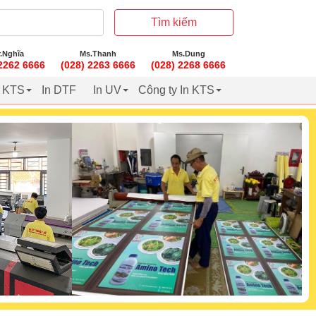
Tìm kiếm
.Nghĩa
Ms.Thanh
Ms.Dung
 2262 6666
(028) 2263 6666
(028) 2268 6666
t KTS
In DTF
In UV
Công ty In KTS