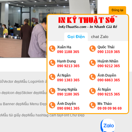
Đóng lại
Gọi Điện
chat Zalo
Xuân Hạ
Quốc Thái
090 1188 365
090 1319 365
Hạnh Dung
Huỳnh Nhân
090 9213 365
090 9212 365
Ái Ngân
Ánh Duyên
090 1383 365
090 6863 365
Số
Vector đẹp
Mẫu Logo
Hình ảnh đẹp
Ảnh 4K
Ảnh Hoa
Trung Nghĩa
Ái Ngân
 đẹp
Icon đẹp
Sticker đẹp
Mẫu Standee Đẹp
090 1180 365
090 9215 365
Ánh Duyên
Ms Thảo
u Banner đẹp
Mẫu Menu Đẹp
Mẫu Tờ Rơi Đẹp
090 6961 365
09 09 09 96 69
p
Mẫu túi giấy đẹp
Mẫu hashtag cầm tay
Font Chữ Đẹp