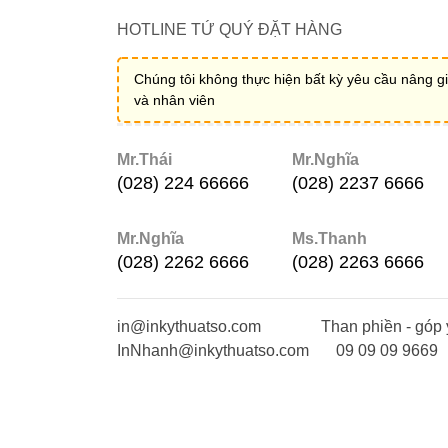
HOTLINE TỨ QUÝ ĐẶT HÀNG
Chúng tôi không thực hiện bất kỳ yêu cầu nâng gi
và nhân viên
Mr.Thái
Mr.Nghĩa
(028) 224 66666
(028) 2237 6666
Mr.Nghĩa
Ms.Thanh
(028) 2262 6666
(028) 2263 6666
in@inkythuatso.com
Than phiền - góp 
InNhanh@inkythuatso.com
09 09 09 9669