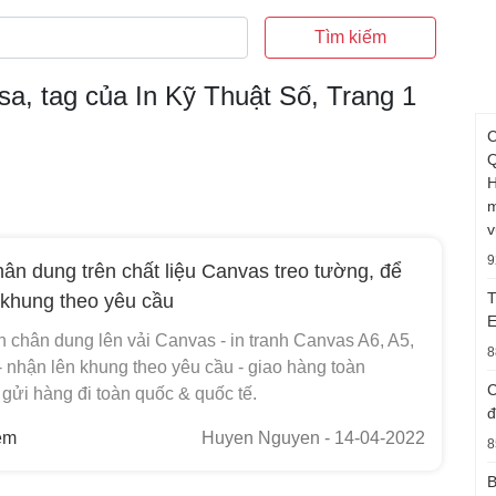
Tìm kiếm
sa, tag của In Kỹ Thuật Số, Trang 1
C
Q
H
m
v
9
hân dung trên chất liệu Canvas treo tường, để
T
 khung theo yêu cầu
E
h chân dung lên vải Canvas - in tranh Canvas A6, A5,
8
- nhận lên khung theo yêu cầu - giao hàng toàn
C
ửi hàng đi toàn quốc & quốc tế.
đ
em
Huyen Nguyen
- 14-04-2022
8
B