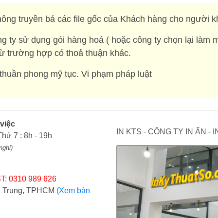
ông truyền bá các file gốc của Khách hàng cho người k
g ty sử dụng gói hàng hoá ( hoặc công ty chọn lại làm 
rừ trường hợp có thoả thuận khác.
huần phong mỹ tục. Vi phạm pháp luật
 việc
IN KTS - CÔNG TY IN ẤN -
Thứ 7 : 8h - 19h
nghỉ)
T: 0310 989 626
ợi Trung, TPHCM
(Xem bản