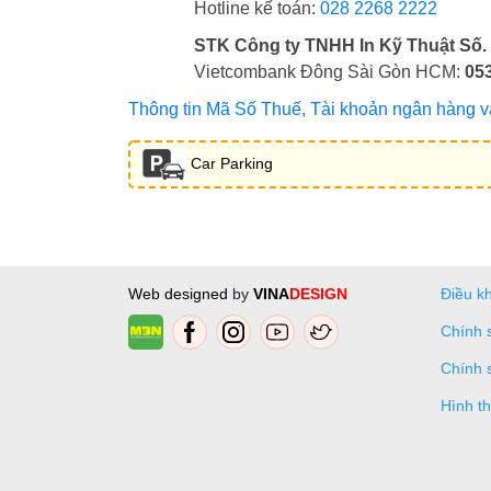
Hotline kế toán:
028 2268 2222
STK Công ty TNHH In Kỹ Thuật Số.
Vietcombank Đông Sài Gòn HCM:
05
Thông tin Mã Số Thuế, Tài khoản ngân hàng và 
Car Parking
Web designed
by
VINA
DESIGN
Điều k
Chính 
Chính 
Hình t