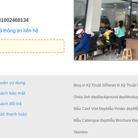
31002468134
thông tin liên hệ
hoản sử dụng
Blog In Kỹ Thuật Số
News In Kỹ Thuật 
sách bảo mật
Ghép ảnh đẹp
Background đẹp
Mockup
sách đổi trả
Mẫu Card Visit Đẹp
Mẫu Poster đẹp
Mẫ
hức thanh toán
Mẫu Catalogue Đẹp
Mẫu Brochure Đẹ
Standee