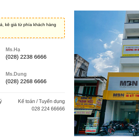
á, kê giá từ phía khách hàng
Ms.Hạ
(028) 2238 6666
Ms.Dung
(028) 2268 6666
ý
Kế toán / Tuyển dụng
028 224 66666