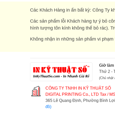
Các Khách Hàng in ấn bất kỳ: Công Ty kh
Các sản phẩm lỗi Khách hàng tự ý bỏ côn
hình tượng tôn kính không thể bỏ rác). T
Không nhận in những sản phẩm vi phạm t
Giờ làm
Thứ 2 - 
(Chủ nhật 
CÔNG TY TNHH IN KỸ THUẬT SỐ
DIGITAL PRINTING Co., LTD
Tax / MS
365 Lê Quang Định, Phường Bình L
đồ)