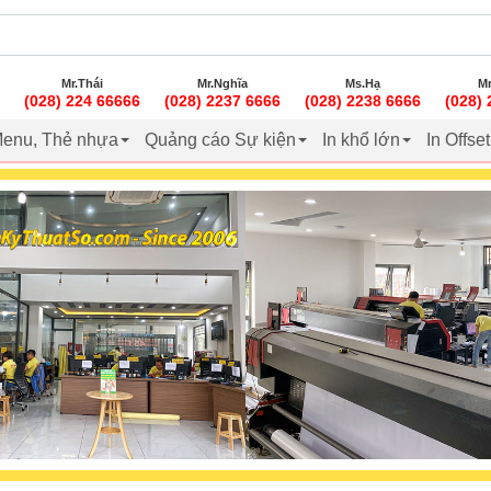
Mr.Thái
Mr.Nghĩa
Ms.Hạ
Mr
(028) 224 66666
(028) 2237 6666
(028) 2238 6666
(028)
enu, Thẻ nhựa
Quảng cáo Sự kiện
In khổ lớn
In Offse