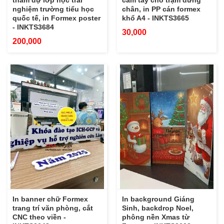
tham dự lớp học trải
cầm tay cho trạm dừng
nghiệm trường tiểu học
chân, in PP cán formex
quốc tế, in Formex poster
khổ A4 - INKTS3665
- INKTS3684
30,000
200,000
In banner chữ Formex
In background Giáng
trang trí văn phòng, cắt
Sinh, backdrop Noel,
CNC theo viền -
phông nền Xmas từ