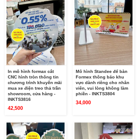
In mô hình formax cắt
Mô hình Standee để bàn
CNC hình tròn thông tin
Formex thông báo khu
chương trình khuyến mãi
vực dành riêng cho nhân
mua xe điện treo thả trần
viên, vui lòng không làm
showroom, cửa hàng -
phiền - INKTS3804
INKTS3816
34,000
42,500