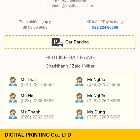
in@inkythuatso.com
innhanh@inkythuatso.com
Than phiền - góp ý
Kế toán / Tuyển dụng:
09 09 09 9669
028 224 66666
Car Parking
HOTLINE ĐẶT HÀNG
ChatNhanh / Zalo / Viber
Mr.Thái
Mr.Nghĩa
(028) 224 66666
(028) 2237 6666
Ms.Hạ
Mr.Nghĩa
(028) 2238 6666
(028) 2262 6666
Ms.Thanh
Ms.Dung
(028) 2263 6666
(028) 2268 6666
DIGITAL PRINTING Co., LTD