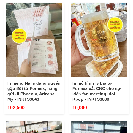
In menu Nails dạng quyển
In mô hình ly bia từ
gập đôi từ Formex, hàng
Formex cắt CNC cho sự
gửi đi Phoenix, Arizona
kiện fan meeting idol
Mỹ - INKTS3843
Kpop - INKTS3830
102,500
16,000