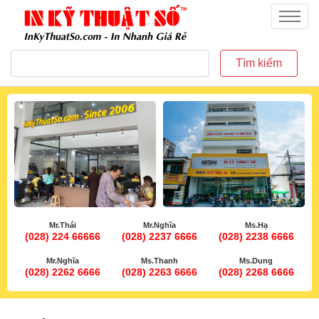
inkythuatso.com
Menu
Tìm kiếm
Mr.Thái
Mr.Nghĩa
Ms.Hạ
(028) 224 66666
(028) 2237 6666
(028) 2238 6666
Mr.Nghĩa
Ms.Thanh
Ms.Dung
(028) 2262 6666
(028) 2263 6666
(028) 2268 6666