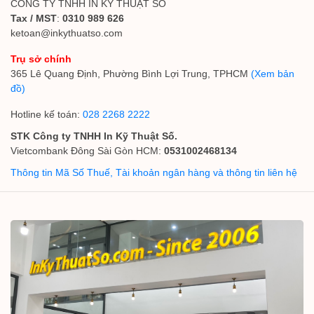
CÔNG TY TNHH IN KỸ THUẬT SỐ
Tax / MST
:
0310 989 626
ketoan@inkythuatso.com
Trụ sở chính
365 Lê Quang Định, Phường Bình Lợi Trung, TPHCM
(Xem bản
đồ)
Hotline kế toán:
028 2268 2222
STK Công ty TNHH In Kỹ Thuật Số.
Vietcombank Đông Sài Gòn HCM:
0531002468134
Thông tin Mã Số Thuế, Tài khoản ngân hàng và thông tin liên hệ