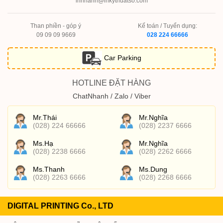
innhanh@inkythuatso.com
Than phiền - góp ý
Kế toán / Tuyển dụng:
09 09 09 9669
028 224 66666
Car Parking
HOTLINE ĐẶT HÀNG
ChatNhanh / Zalo / Viber
Mr.Thái
Mr.Nghĩa
(028) 224 66666
(028) 2237 6666
Ms.Hạ
Mr.Nghĩa
(028) 2238 6666
(028) 2262 6666
Ms.Thanh
Ms.Dung
(028) 2263 6666
(028) 2268 6666
DIGITAL PRINTING Co., LTD