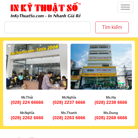
inkythuatso.com
Menu
Tìm kiếm
Mr.Thái
Mr.Nghĩa
Ms.Hạ
(028) 224 66666
(028) 2237 6666
(028) 2238 6666
Mr.Nghĩa
Ms.Thanh
Ms.Dung
(028) 2262 6666
(028) 2263 6666
(028) 2268 6666