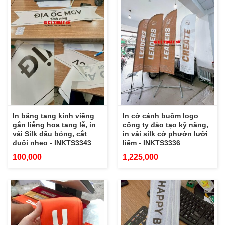
In băng tang kính viếng
In cờ cánh buồm logo
gắn liễng hoa tang lễ, in
công ty đào tạo kỹ năng,
vải Silk dầu bóng, cắt
in vải silk cờ phướn lưỡi
đuôi nheo - INKTS3343
liềm - INKTS3336
100,000
1,225,000