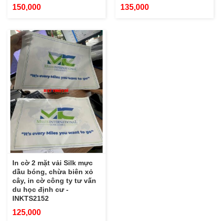
150,000
135,000
In cờ 2 mặt vải Silk mực
dầu bóng, chừa biên xỏ
cây, in cờ công ty tư vấn
du học định cư -
INKTS2152
125,000