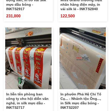
động sản, in cờ vải Silk
Miss Grand thương hiệu
mực dầu bóng -
nhãn hàng điện máy, in
INKTS2917
vải silk lẻ - INKTS2840
231,000
122,500
In liễn tên phòng ban
In phướn Phả Hệ Chi Tổ
công ty cho hội diễn văn
Cụ... - Nhánh tộc Ông...,
nghệ, in silk mực dầu -
in Silk mực dầu bóng -
INKTS2717
INKTS2207