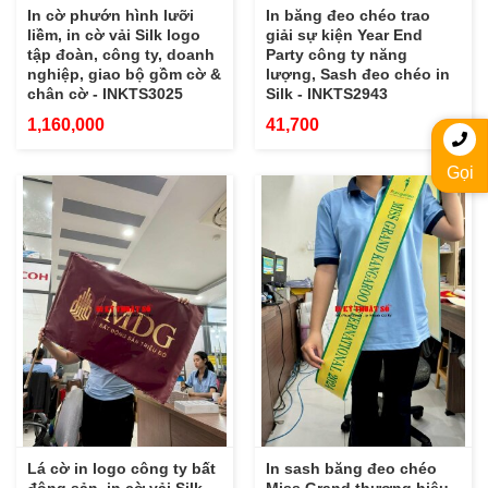
In cờ phướn hình lưỡi
In băng đeo chéo trao
liềm, in cờ vải Silk logo
giải sự kiện Year End
tập đoàn, công ty, doanh
Party công ty năng
nghiệp, giao bộ gồm cờ &
lượng, Sash đeo chéo in
chân cờ - INKTS3025
Silk - INKTS2943
1,160,000
41,700
Gọi
Lá cờ in logo công ty bất
In sash băng đeo chéo