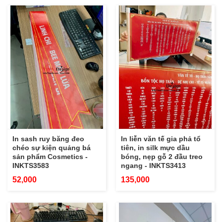
In sash ruy băng đeo
In liễn văn tế gia phả tổ
chéo sự kiện quảng bá
tiên, in silk mực dầu
sản phẩm Cosmetics -
bóng, nẹp gỗ 2 đầu treo
INKTS3583
ngang - INKTS3413
52,000
135,000