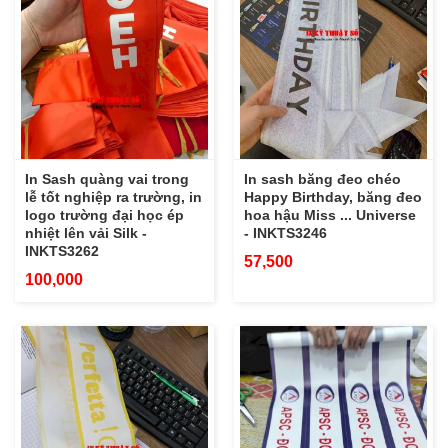
In Sash quàng vai trong
In sash băng đeo chéo
lễ tốt nghiệp ra trường, in
Happy Birthday, băng đeo
logo trường đại học ép
hoa hậu Miss ... Universe
nhiệt lên vải Silk -
- INKTS3246
INKTS3262
57,500
100,000