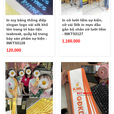
In ruy băng thông điệp
In cờ lưỡi liềm sự kiện,
slogan logo vải silk khổ
cờ vải Silk in mực dầu
lớn trang trí bàn tiệc
gắn bộ chân cờ lưỡi liềm
teabreak, quầy kệ trưng
- INKTS3127
bày sản phẩm sự kiện -
1,160,000
INKTS3128
120,000