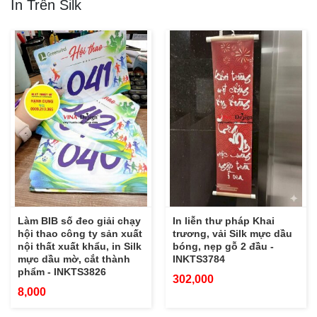
In Trên Silk
Làm BIB số đeo giải chạy
In liễn thư pháp Khai
hội thao công ty sản xuất
trương, vải Silk mực dầu
nội thất xuất khẩu, in Silk
bóng, nẹp gỗ 2 đầu -
mực dầu mờ, cắt thành
INKTS3784
phẩm - INKTS3826
302,000
8,000