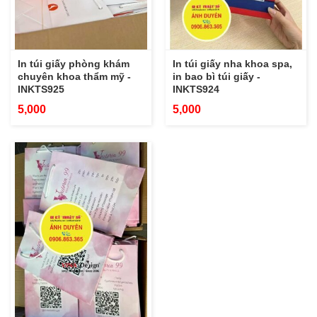
In túi giấy phòng khám
In túi giấy nha khoa spa,
chuyên khoa thẩm mỹ -
in bao bì túi giấy -
INKTS925
INKTS924
5,000
5,000