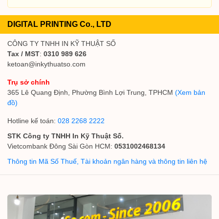
DIGITAL PRINTING Co., LTD
CÔNG TY TNHH IN KỸ THUẬT SỐ
Tax / MST
:
0310 989 626
ketoan@inkythuatso.com
Trụ sở chính
365 Lê Quang Định, Phường Bình Lợi Trung, TPHCM
(Xem bản
đồ)
Hotline kế toán:
028 2268 2222
STK Công ty TNHH In Kỹ Thuật Số.
Vietcombank Đông Sài Gòn HCM:
0531002468134
Thông tin Mã Số Thuế, Tài khoản ngân hàng và thông tin liên hệ