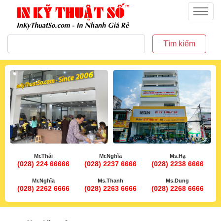
inkythuatso.com
Menu
Tìm kiếm
Mr.Thái
Mr.Nghĩa
Ms.Hạ
(028) 224 66666
(028) 2237 6666
(028) 2238 6666
Mr.Nghĩa
Ms.Thanh
Ms.Dung
(028) 2262 6666
(028) 2263 6666
(028) 2268 6666