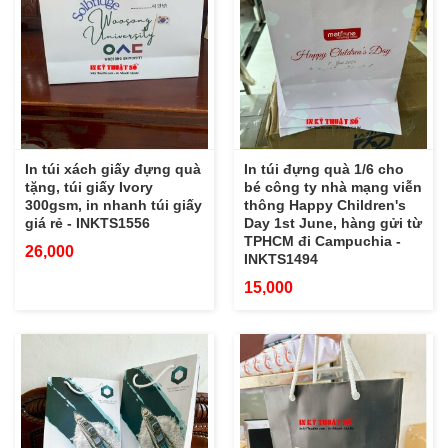
In túi xách giấy đựng quà
In túi đựng quà 1/6 cho
tặng, túi giấy Ivory
bé công ty nhà mạng viễn
300gsm, in nhanh túi giấy
thông Happy Children's
giá rẻ - INKTS1556
Day 1st June, hàng gửi từ
TPHCM đi Campuchia -
26,000
INKTS1494
15,000