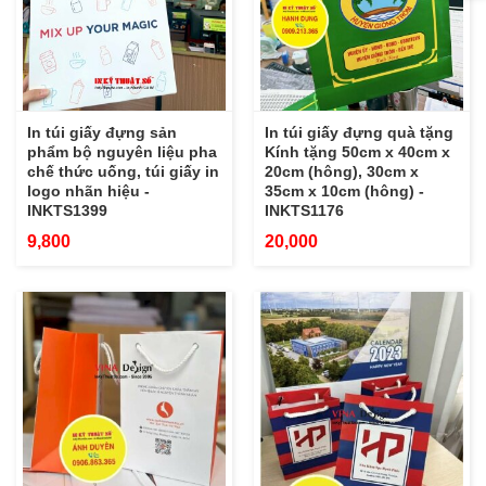
In túi giấy đựng sản
In túi giấy đựng quà tặng
phẩm bộ nguyên liệu pha
Kính tặng 50cm x 40cm x
chế thức uống, túi giấy in
20cm (hông), 30cm x
logo nhãn hiệu -
35cm x 10cm (hông) -
INKTS1399
INKTS1176
9,800
20,000