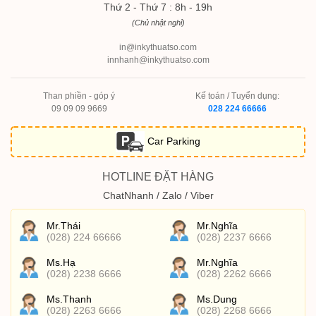
Thứ 2 - Thứ 7 : 8h - 19h
(Chủ nhật nghỉ)
in@inkythuatso.com
innhanh@inkythuatso.com
Than phiền - góp ý
Kế toán / Tuyển dụng:
09 09 09 9669
028 224 66666
Car Parking
HOTLINE ĐẶT HÀNG
ChatNhanh / Zalo / Viber
Mr.Thái
Mr.Nghĩa
(028) 224 66666
(028) 2237 6666
Ms.Hạ
Mr.Nghĩa
(028) 2238 6666
(028) 2262 6666
Ms.Thanh
Ms.Dung
(028) 2263 6666
(028) 2268 6666