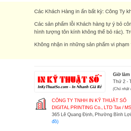
Các Khách Hàng in ấn bất kỳ: Công Ty kh
Các sản phẩm lỗi Khách hàng tự ý bỏ côn
hình tượng tôn kính không thể bỏ rác). T
Không nhận in những sản phẩm vi phạm t
Giờ làm
Thứ 2 - 
(Chủ nhật 
CÔNG TY TNHH IN KỸ THUẬT SỐ
DIGITAL PRINTING Co., LTD
Tax / MS
365 Lê Quang Định, Phường Bình L
đồ)