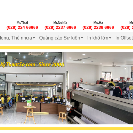
Mr.Thái
Mr.Nghĩa
Ms.Hạ
Mr
(028) 224 66666
(028) 2237 6666
(028) 2238 6666
(028)
enu, Thẻ nhựa
Quảng cáo Sự kiện
In khổ lớn
In Offse