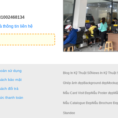
31002468134
thông tin liên hệ
hoản sử dụng
Blog In Kỹ Thuật Số
News In Kỹ Thuật 
sách bảo mật
Ghép ảnh đẹp
Background đẹp
Mockup
sách đổi trả
Mẫu Card Visit Đẹp
Mẫu Poster đẹp
Mẫ
hức thanh toán
Mẫu Catalogue Đẹp
Mẫu Brochure Đẹ
Standee