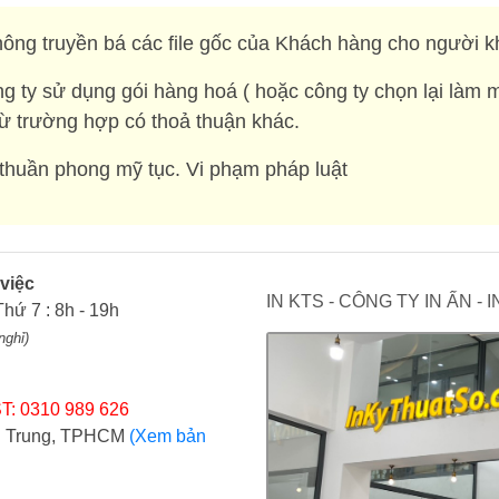
ông truyền bá các file gốc của Khách hàng cho người k
g ty sử dụng gói hàng hoá ( hoặc công ty chọn lại làm 
rừ trường hợp có thoả thuận khác.
huần phong mỹ tục. Vi phạm pháp luật
 việc
IN KTS - CÔNG TY IN ẤN -
Thứ 7 : 8h - 19h
nghỉ)
T: 0310 989 626
ợi Trung, TPHCM
(Xem bản