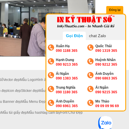
Đóng lại
Gọi Điện
chat Zalo
Xuân Hạ
Quốc Thái
090 1188 365
090 1319 365
Hạnh Dung
Huỳnh Nhân
090 9213 365
090 9212 365
Ái Ngân
Ánh Duyên
090 1383 365
090 6863 365
Số
Vector đẹp
Mẫu Logo
Hình ảnh đẹp
Ảnh 4K
Ảnh Hoa
Trung Nghĩa
Ái Ngân
 đẹp
Icon đẹp
Sticker đẹp
Mẫu Standee Đẹp
090 1180 365
090 9215 365
Ánh Duyên
Ms Thảo
u Banner đẹp
Mẫu Menu Đẹp
Mẫu Tờ Rơi Đẹp
090 6961 365
09 09 09 96 69
p
Mẫu túi giấy đẹp
Mẫu hashtag cầm tay
Font Chữ Đẹp