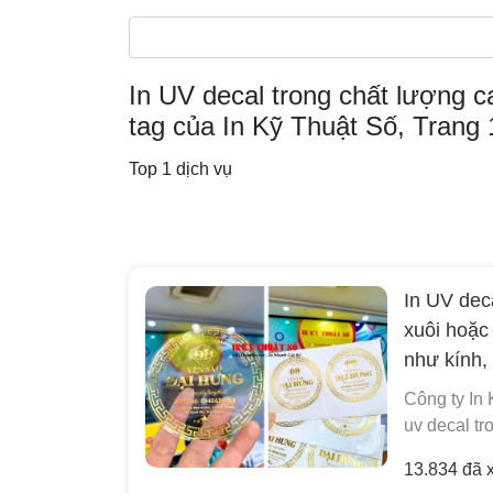
In UV decal trong chất lượng 
tag của In Kỹ Thuật Số, Trang 
Top 1 dịch vụ
In UV dec
xuôi hoặc
như kính, 
Công ty In 
uv decal tr
13.834 đã 