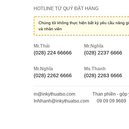
HOTLINE TỨ QUÝ ĐẶT HÀNG
Chúng tôi không thực hiện bất kỳ yêu cầu nâng gi
và nhân viên
Mr.Thái
Mr.Nghĩa
(028) 224 66666
(028) 2237 6666
Mr.Nghĩa
Ms.Thanh
(028) 2262 6666
(028) 2263 6666
in@inkythuatso.com
Than phiền - góp 
InNhanh@inkythuatso.com
09 09 09 9669