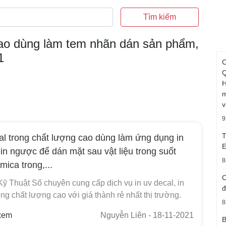
Tìm kiếm
cao dùng làm tem nhãn dán sản phẩm,
1
C
Q
H
m
v
9
T
al trong chất lượng cao dùng làm ứng dụng in
E
 in ngược để dán mặt sau vật liệu trong suốt
8
mica trong,...
C
Kỹ Thuật Số chuyên cung cấp dịch vụ in uv decal, in
đ
ong chất lượng cao với giá thành rẻ nhất thị trường.
8
xem
Nguyễn Liên
- 18-11-2021
B