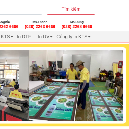
Tìm kiếm
.Nghĩa
Ms.Thanh
Ms.Dung
 2262 6666
(028) 2263 6666
(028) 2268 6666
t KTS
In DTF
In UV
Công ty In KTS