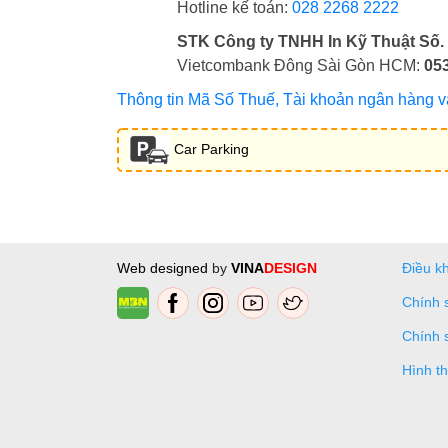
Hotline kế toán:
028 2268 2222
STK Công ty TNHH In Kỹ Thuật Số.
Vietcombank Đông Sài Gòn HCM:
05
Thông tin Mã Số Thuế, Tài khoản ngân hàng và 
Car Parking
Web designed
by
VINA
DESIGN
Điều k
Chính 
Chính 
Hình t