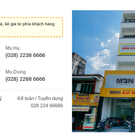
á, kê giá từ phía khách hàng
Ms.Hạ
(028) 2238 6666
Ms.Dung
(028) 2268 6666
ý
Kế toán / Tuyển dụng
028 224 66666