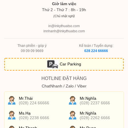
Giờ làm việc
Thứ 2 - Thứ 7 : 8h - 19h
(Chủ nhật nghỉ)
in@inkythuatso.com
innhanh@inkythuatso.com
Than phiền - góp ý
Kế toán / Tuyển dụng:
09 09 09 9669
028 224 66666
Car Parking
HOTLINE ĐẶT HÀNG
ChatNhanh / Zalo / Viber
Mr.Thái
Mr.Nghĩa
(028) 224 66666
(028) 2237 6666
Ms.Hạ
Mr.Nghĩa
(028) 2238 6666
(028) 2262 6666