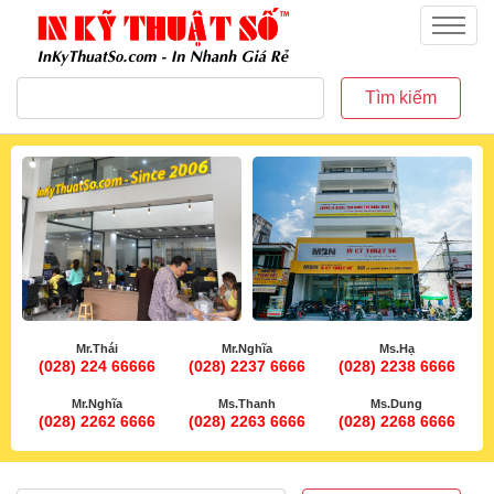
inkythuatso.com
Menu
Tìm kiếm
Mr.Thái
Mr.Nghĩa
Ms.Hạ
(028) 224 66666
(028) 2237 6666
(028) 2238 6666
Mr.Nghĩa
Ms.Thanh
Ms.Dung
(028) 2262 6666
(028) 2263 6666
(028) 2268 6666