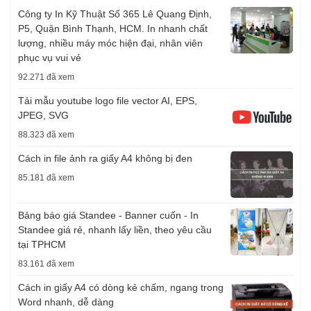
Công ty In Kỹ Thuật Số 365 Lê Quang Định,
P5, Quận Bình Thạnh, HCM. In nhanh chất
lượng, nhiều máy móc hiện đại, nhân viên
phục vụ vui vẻ
92.271 đã xem
Tải mẫu youtube logo file vector AI, EPS,
JPEG, SVG
88.323 đã xem
Cách in file ảnh ra giấy A4 không bị đen
85.181 đã xem
Bảng báo giá Standee - Banner cuốn - In
Standee giá rẻ, nhanh lấy liền, theo yêu cầu
tại TPHCM
83.161 đã xem
Cách in giấy A4 có dòng kẻ chấm, ngang trong
Word nhanh, dễ dàng