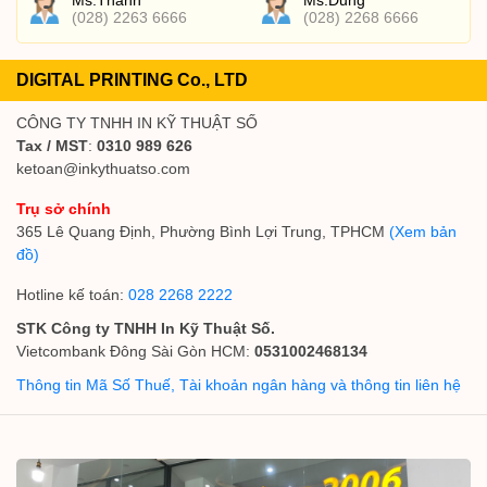
Ms.Thanh
Ms.Dung
(028) 2263 6666
(028) 2268 6666
DIGITAL PRINTING Co., LTD
CÔNG TY TNHH IN KỸ THUẬT SỐ
Tax / MST
:
0310 989 626
ketoan@inkythuatso.com
Trụ sở chính
365 Lê Quang Định, Phường Bình Lợi Trung, TPHCM
(Xem bản
đồ)
Hotline kế toán:
028 2268 2222
STK Công ty TNHH In Kỹ Thuật Số.
Vietcombank Đông Sài Gòn HCM:
0531002468134
Thông tin Mã Số Thuế, Tài khoản ngân hàng và thông tin liên hệ