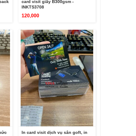
opack
card visit giấy B300gsm -
INKTS3708
120,000
chức
In card visit dịch vụ sân goft, in