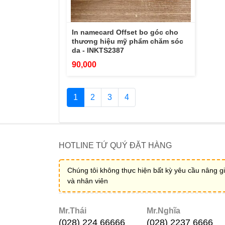
In namecard Offset bo góc cho
thương hiệu mỹ phẩm chăm sóc
da - INKTS2387
90,000
1
2
3
4
HOTLINE TỨ QUÝ ĐẶT HÀNG
Chúng tôi không thực hiện bất kỳ yêu cầu nâng gi
và nhân viên
Mr.Thái
Mr.Nghĩa
(028) 224 66666
(028) 2237 6666