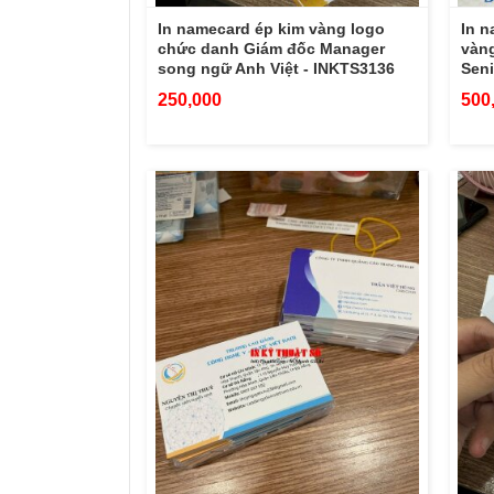
In namecard ép kim vàng logo
In n
chức danh Giám đốc Manager
vàng
song ngữ Anh Việt - INKTS3136
Seni
250,000
500