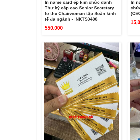
In name card ép kim chức danh
In n
Thư ký cấp cao Senior Secretary
chức
to the Chairwoman tập đoàn kinh
(CEO
tế đa ngành - INKTS3488
15,
550,000