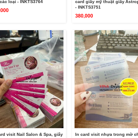
các loại - INKTS3764
card giấy mỹ thuật giấy Astr
- INKTS3751
,000
380,000
ard visit Nail Salon & Spa, giấy
In card visit nhựa trong mờ 