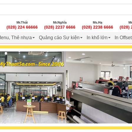
Mr.Thái
Mr.Nghĩa
Ms.Hạ
Mr
(028) 224 66666
(028) 2237 6666
(028) 2238 6666
(028)
enu, Thẻ nhựa
Quảng cáo Sự kiện
In khổ lớn
In Offse