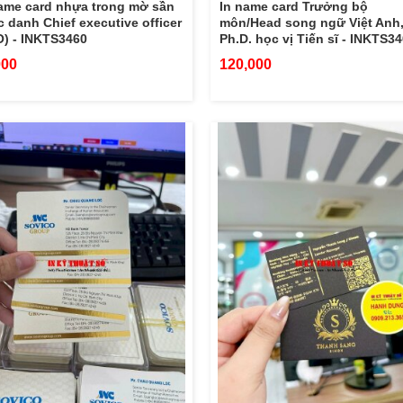
ame card nhựa trong mờ sần
In name card Trưởng bộ
 danh Chief executive officer
môn/Head song ngữ Việt Anh
) - INKTS3460
Ph.D. học vị Tiến sĩ - INKTS3
000
120,000