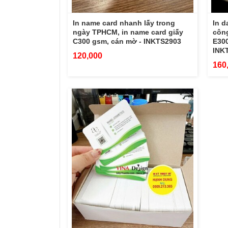
In name card nhanh lấy trong
In d
ngày TPHCM, in name card giấy
công
C300 gsm, cán mờ - INKTS2903
E300
INK
120,000
160