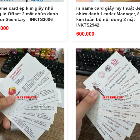
ame card ép kim giấy nhũ
In name card giấy mỹ thuật đ
 in Offset 2 mặt chức danh
chức danh Leader Manager, 
or Secretary - INKTS3006
kim toàn bộ nội dung 2 mặt -
INKTS2942
,000
600,000