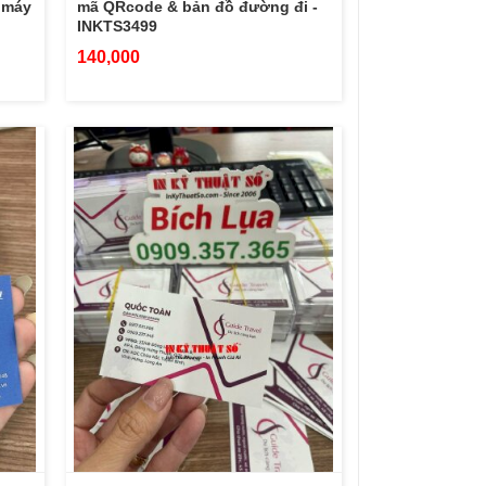
 máy
mã QRcode & bản đồ đường đi -
INKTS3499
140,000