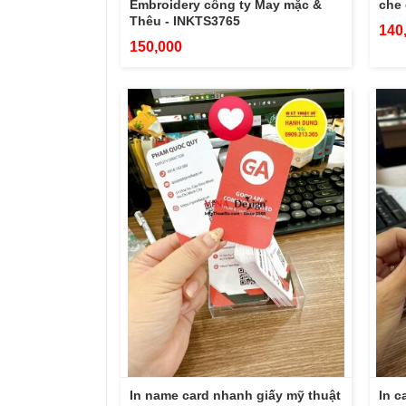
Embroidery công ty May mặc &
che 
Thêu - INKTS3765
140
150,000
In name card nhanh giấy mỹ thuật
In c