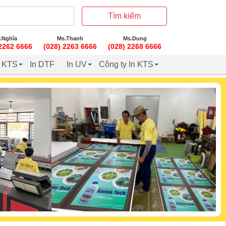
Tìm kiếm
.Nghĩa
Ms.Thanh
Ms.Dung
 2262 6666
(028) 2263 6666
(028) 2268 6666
t KTS
In DTF
In UV
Công ty In KTS