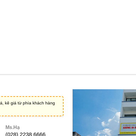
á, kê giá từ phía khách hàng
Ms.Hạ
(028) 2238 6666