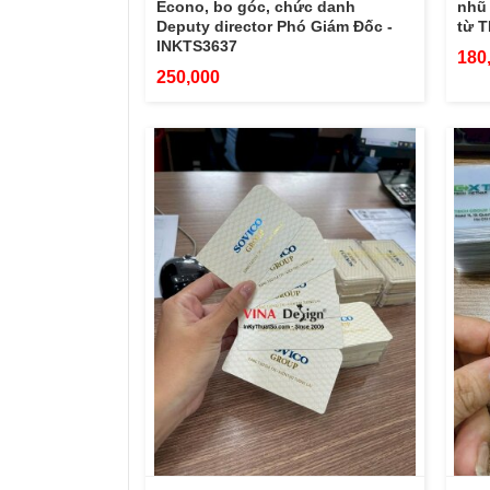
Econo, bo góc, chức danh
nhũ 
Deputy director Phó Giám Đốc -
từ 
INKTS3637
180
250,000