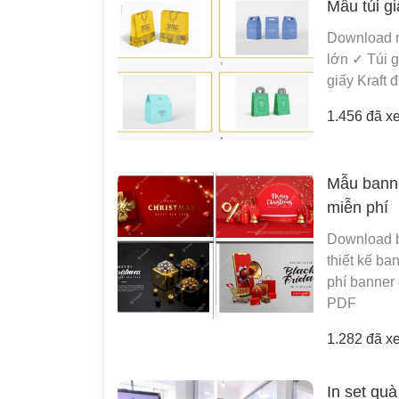
Mẫu túi g
Download m
lớn ✓ Túi 
giấy Kraft 
1.456 đã x
Mẫu banne
miễn phí
Download b
thiết kế b
phí banner
PDF
1.282 đã x
In set quà