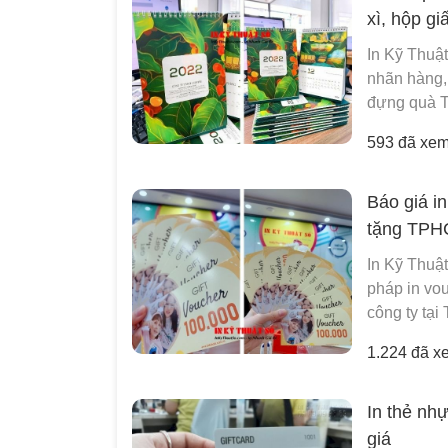
xì, hộp g
In Kỹ Thuật
nhãn hàng,
đựng quà Tết
593 đã xe
Báo giá i
tặng TPHC
In Kỹ Thuật
pháp in vou
công ty tại
1.224 đã x
In thẻ nhự
giá