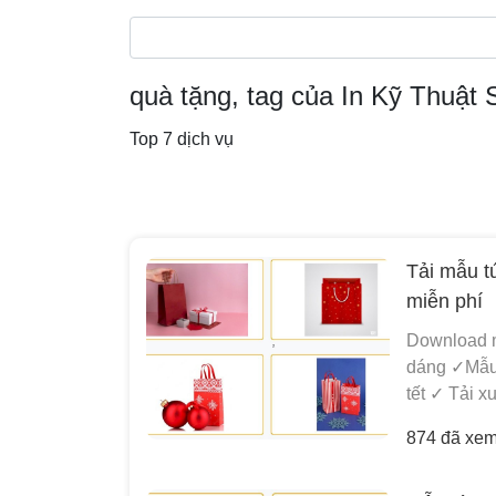
quà tặng, tag của In Kỹ Thuật 
Top 7 dịch vụ
Tải mẫu t
miễn phí
Download mẫ
dáng ✓Mẫu t
tết ✓ Tải x
874 đã xe