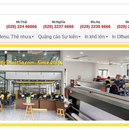
Mr.Thái
Mr.Nghĩa
Ms.Hạ
Mr
(028) 224 66666
(028) 2237 6666
(028) 2238 6666
(028)
enu, Thẻ nhựa
Quảng cáo Sự kiện
In khổ lớn
In Offse