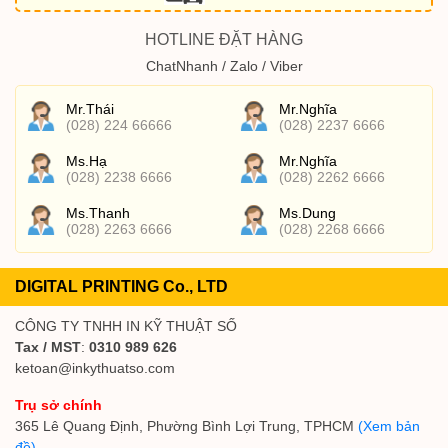
HOTLINE ĐẶT HÀNG
ChatNhanh / Zalo / Viber
Mr.Thái
Mr.Nghĩa
(028) 224 66666
(028) 2237 6666
Ms.Hạ
Mr.Nghĩa
(028) 2238 6666
(028) 2262 6666
Ms.Thanh
Ms.Dung
(028) 2263 6666
(028) 2268 6666
DIGITAL PRINTING Co., LTD
CÔNG TY TNHH IN KỸ THUẬT SỐ
Tax / MST
:
0310 989 626
ketoan@inkythuatso.com
Trụ sở chính
365 Lê Quang Định, Phường Bình Lợi Trung, TPHCM
(Xem bản
đồ)