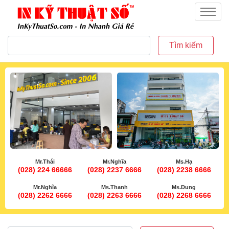
inkythuatso.com
Menu
Tìm kiếm
Mr.Thái
Mr.Nghĩa
Ms.Hạ
(028) 224 66666
(028) 2237 6666
(028) 2238 6666
Mr.Nghĩa
Ms.Thanh
Ms.Dung
(028) 2262 6666
(028) 2263 6666
(028) 2268 6666