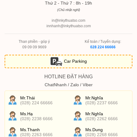
Thứ 2 - Thứ 7 : 8h - 19h
(Chủ nhật nghỉ)
in@inkythuatso.com
innhanh@inkythuatso.com
Than phiền - góp ý
Kế toán / Tuyển dụng:
09 09 09 9669
028 224 66666
Car Parking
HOTLINE ĐẶT HÀNG
ChatNhanh / Zalo / Viber
Mr.Thái
Mr.Nghĩa
(028) 224 66666
(028) 2237 6666
Ms.Hạ
Mr.Nghĩa
(028) 2238 6666
(028) 2262 6666
Ms.Thanh
Ms.Dung
(028) 2263 6666
(028) 2268 6666