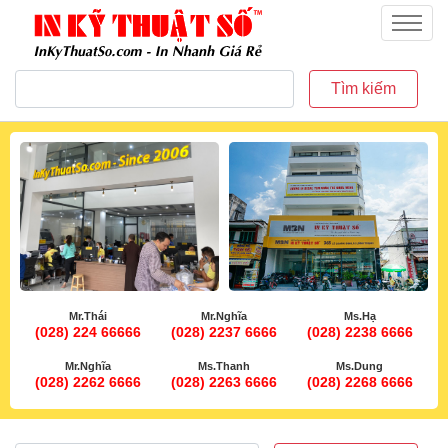
inkythuatso.com
Menu
Tìm kiếm
Mr.Thái
Mr.Nghĩa
Ms.Hạ
(028) 224 66666
(028) 2237 6666
(028) 2238 6666
Mr.Nghĩa
Ms.Thanh
Ms.Dung
(028) 2262 6666
(028) 2263 6666
(028) 2268 6666