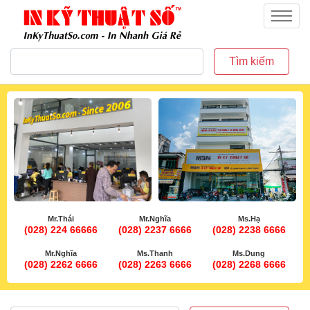
inkythuatso.com
Menu
Tìm kiếm
Mr.Thái
Mr.Nghĩa
Ms.Hạ
(028) 224 66666
(028) 2237 6666
(028) 2238 6666
Mr.Nghĩa
Ms.Thanh
Ms.Dung
(028) 2262 6666
(028) 2263 6666
(028) 2268 6666