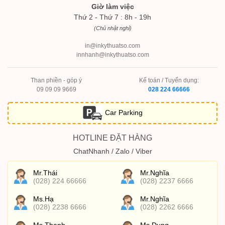
Giờ làm việc
Thứ 2 - Thứ 7 : 8h - 19h
(Chủ nhật nghỉ)
in@inkythuatso.com
innhanh@inkythuatso.com
Than phiền - góp ý
Kế toán / Tuyển dụng:
09 09 09 9669
028 224 66666
Car Parking
HOTLINE ĐẶT HÀNG
ChatNhanh / Zalo / Viber
Mr.Thái
Mr.Nghĩa
(028) 224 66666
(028) 2237 6666
Ms.Hạ
Mr.Nghĩa
(028) 2238 6666
(028) 2262 6666