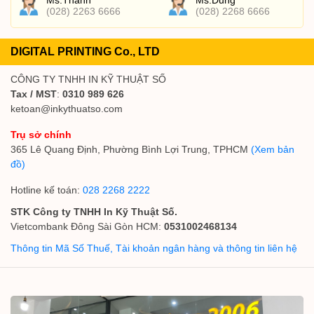
Ms.Thanh
Ms.Dung
(028) 2263 6666
(028) 2268 6666
DIGITAL PRINTING Co., LTD
CÔNG TY TNHH IN KỸ THUẬT SỐ
Tax / MST
:
0310 989 626
ketoan@inkythuatso.com
Trụ sở chính
365 Lê Quang Định, Phường Bình Lợi Trung, TPHCM
(Xem bản
đồ)
Hotline kế toán:
028 2268 2222
STK Công ty TNHH In Kỹ Thuật Số.
Vietcombank Đông Sài Gòn HCM:
0531002468134
Thông tin Mã Số Thuế, Tài khoản ngân hàng và thông tin liên hệ