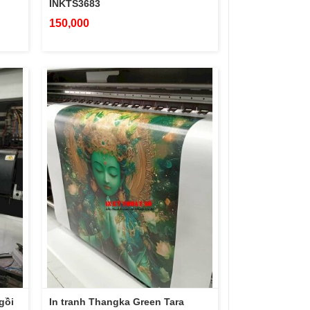
INKTS3683
150,000
gồi
In tranh Thangka Green Tara