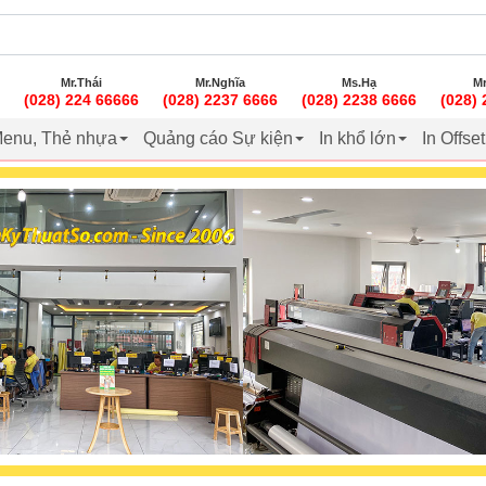
Mr.Thái
Mr.Nghĩa
Ms.Hạ
Mr
(028) 224 66666
(028) 2237 6666
(028) 2238 6666
(028)
enu, Thẻ nhựa
Quảng cáo Sự kiện
In khổ lớn
In Offse