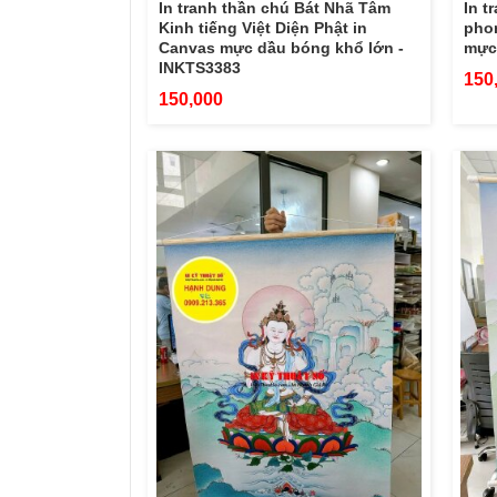
In tranh thần chú Bát Nhã Tâm
In t
Kinh tiếng Việt Diện Phật in
pho
Canvas mực dầu bóng khổ lớn -
mực
INKTS3383
150
150,000