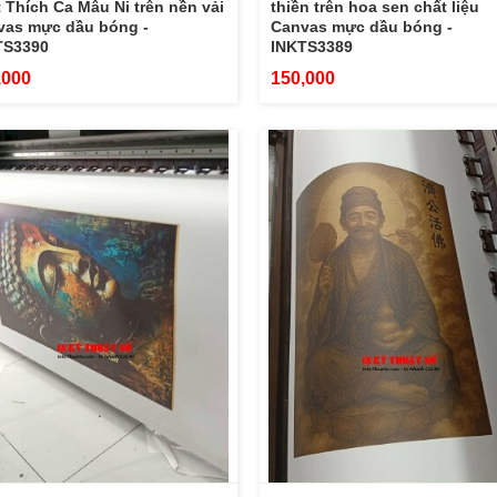
 Thích Ca Mâu Ni trên nền vải
thiền trên hoa sen chất liệu
vas mực dầu bóng -
Canvas mực dầu bóng -
TS3390
INKTS3389
,000
150,000