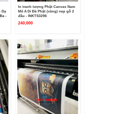
In tranh tượng Phật Canvas Nam
c Dạ
Mô A Di Đà Phật (vàng) nẹp gỗ 2
Ba -
đầu - INKTS3296
240,000