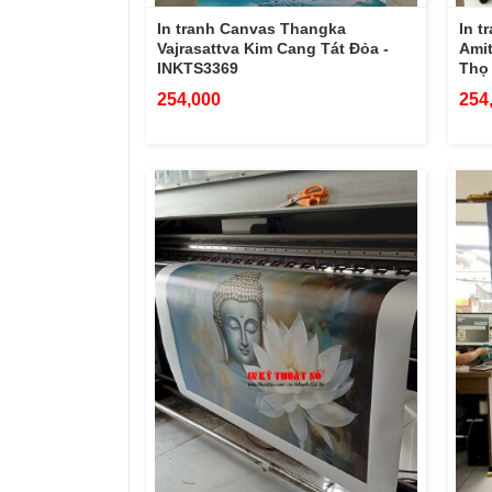
In tranh Canvas Thangka
In t
Vajrasattva Kim Cang Tát Đỏa -
Ami
INKTS3369
Thọ 
254,000
254