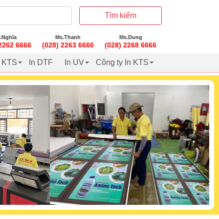
Tìm kiếm
.Nghĩa
Ms.Thanh
Ms.Dung
 2262 6666
(028) 2263 6666
(028) 2268 6666
t KTS
In DTF
In UV
Công ty In KTS