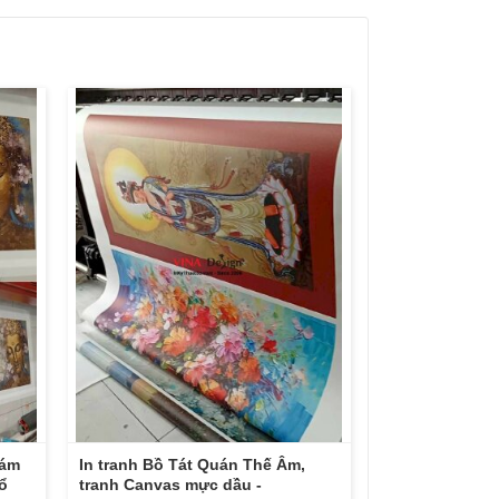
Sám
In tranh Bồ Tát Quán Thế Âm,
ổ
tranh Canvas mực dầu -