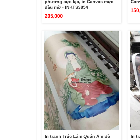
phương cực lạc, in Canvas mực
Can
dầu mờ - INKTS3854
150
205,000
In tranh Trúc Lâm Quán Âm Bồ
In t