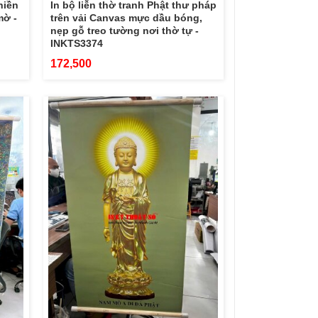
hiền
In bộ liễn thờ tranh Phật thư pháp
mờ -
trên vải Canvas mực dầu bóng,
nẹp gỗ treo tường nơi thờ tự -
INKTS3374
172,500