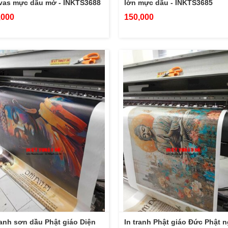
vas mực dầu mờ - INKTS3688
lớn mực dầu - INKTS3685
,000
150,000
ranh sơn dầu Phật giáo Diện
In tranh Phật giáo Đức Phật n