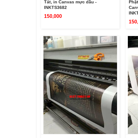
Tát, in Canvas mực dầu -
Phật
INKTS3682
Can
INK
150,000
150