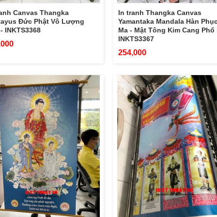
ranh Canvas Thangka
In tranh Thangka Canvas
tayus Đức Phật Vô Lượng
Yamantaka Mandala Hàn Phụ
- INKTS3368
Ma - Mật Tông Kim Cang Phổ 
INKTS3367
,000
254,000