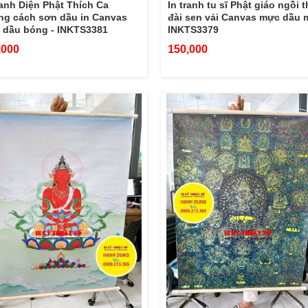
ranh Diện Phật Thích Ca
In tranh tu sĩ Phật giáo ngồi t
ng cách sơn dầu in Canvas
đài sen vải Canvas mực dầu 
 dầu bóng - INKTS3381
INKTS3379
,000
150,000