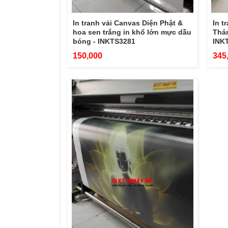
In tranh vải Canvas Diện Phật &
In 
hoa sen trắng in khổ lớn mực dầu
Thán
bóng - INKTS3281
INK
150,000
345