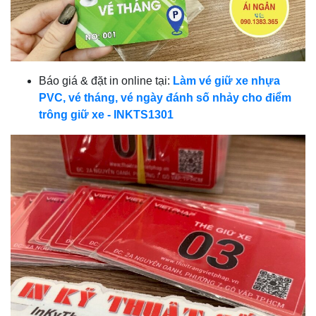
Báo giá & đặt in online tại:
Làm vé giữ xe nhựa
PVC, vé tháng, vé ngày đánh số nhảy cho điểm
trông giữ xe - INKTS1301