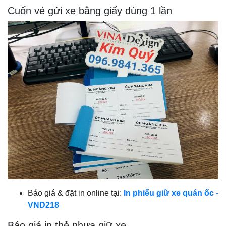
Cuốn vé gửi xe bằng giấy dùng 1 lần
Báo giá & đặt in online tại:
In phiếu giữ xe quán ốc -
VND218
Báo giá in thẻ nhựa giữ xe