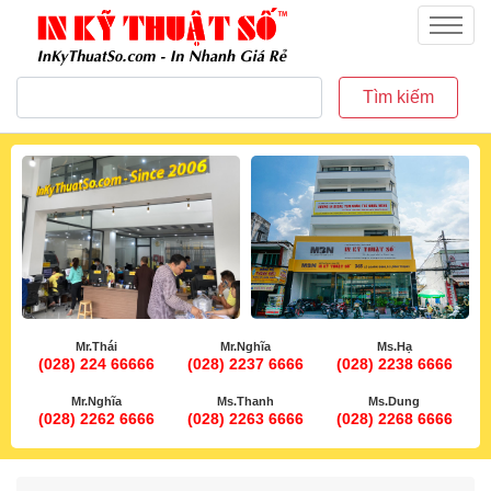
inkythuatso.com
Menu
Tìm kiếm
Mr.Thái
Mr.Nghĩa
Ms.Hạ
(028) 224 66666
(028) 2237 6666
(028) 2238 6666
Mr.Nghĩa
Ms.Thanh
Ms.Dung
(028) 2262 6666
(028) 2263 6666
(028) 2268 6666