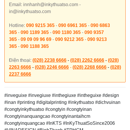
Email: innhanh@inkythuatso.com -
in@inkythuatso.com
Hotline:
090 9215 365
-
090 6961 365
-
090 6863
365
-
090 1189 365
-
090 1180 365
-
090 9357
365
-
09 09 09 96 69
-
090 9212 365
-
090 9213
365
-
090 1188 365
Điện thoại:
(028) 2238 6666
-
(028) 2262 6666
-
(028)
2263 6666
-
(028) 2246 6666
-
(028) 2268 6666
-
(028)
2237 6666
#inveguixe #invegiuxe #inthegiuxe #intheguixe
#design
#inan #printing #digitalprinting #inkythuatso #dichvuinan
#congtyinkythuatso #congtyin #congtyinan
#congtyinanquangcao #congtyinantaihcm
#congtyinquangcao #InKTS #InKyThuatSoSince2006