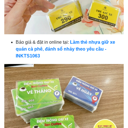
Báo giá & đặt in online tại:
Làm thẻ nhựa giữ xe
quán cà phê, đánh sổ nhảy theo yêu cầu -
INKTS1063