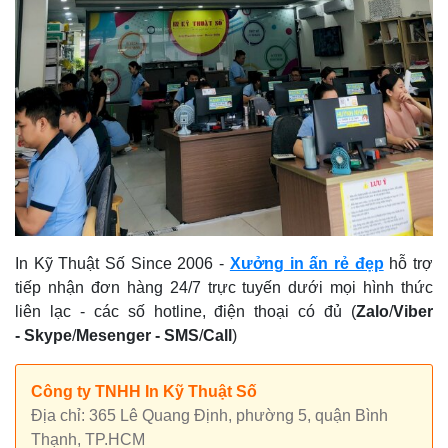
In Kỹ Thuật Số Since 2006
-
Xưởng in ấn rẻ đẹp
hỗ trợ
tiếp nhận đơn hàng 24/7 trực tuyến dưới mọi hình thức
liên lạc - các số hotline, điện thoại có đủ (
Zalo
/
Viber
-
Skype
/
Mesenger
-
SMS
/
Call
)
Công ty TNHH In Kỹ Thuật Số
Địa chỉ: 365 Lê Quang Định, phường 5, quận Bình
Thạnh, TP.HCM