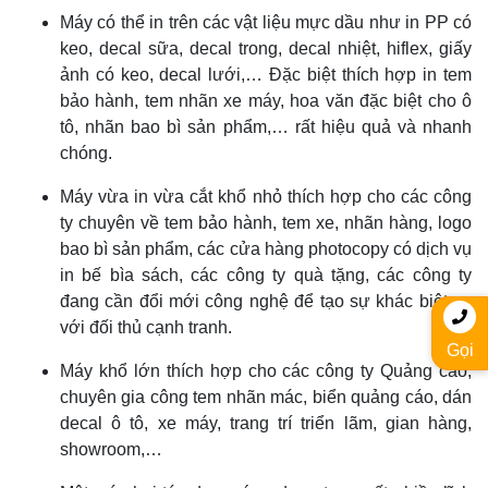
Máy có thể in trên các vật liệu mực dầu như in PP có
keo, decal sữa, decal trong, decal nhiệt, hiflex, giấy
ảnh có keo, decal lưới,… Đặc biệt thích hợp in tem
bảo hành, tem nhãn xe máy, hoa văn đặc biệt cho ô
tô, nhãn bao bì sản phẩm,… rất hiệu quả và nhanh
chóng.
Máy vừa in vừa cắt khổ nhỏ thích hợp cho các công
ty chuyên về tem bảo hành, tem xe, nhãn hàng, logo
bao bì sản phẩm, các cửa hàng photocopy có dịch vụ
in bế bìa sách, các công ty quà tặng, các công ty
đang cần đổi mới công nghệ để tạo sự khác biệt so
với đối thủ cạnh tranh.
Gọi
Máy khổ lớn thích hợp cho các công ty Quảng cáo,
chuyên gia công tem nhãn mác, biển quảng cáo, dán
decal ô tô, xe máy, trang trí triển lãm, gian hàng,
showroom,…