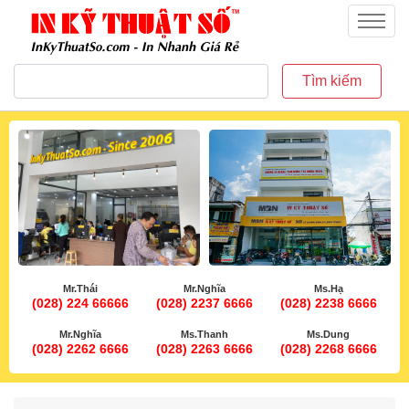
inkythuatso.com
Menu
Tìm kiếm
Mr.Thái
Mr.Nghĩa
Ms.Hạ
(028) 224 66666
(028) 2237 6666
(028) 2238 6666
Mr.Nghĩa
Ms.Thanh
Ms.Dung
(028) 2262 6666
(028) 2263 6666
(028) 2268 6666