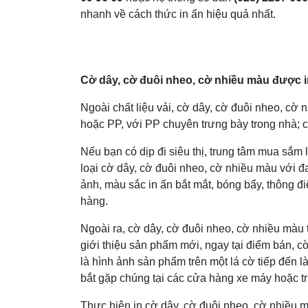
nhanh về cách thức in ấn hiệu quả nhất.
Cờ dây, cờ đuôi nheo, cờ nhiều màu được in 
Ngoài chất liệu vải, cờ dây, cờ đuôi nheo, cờ n
hoặc PP, với PP chuyên trưng bày trong nhà; còn
Nếu bạn có dịp đi siêu thị, trung tâm mua sắm
loại cờ dây, cờ đuôi nheo, cờ nhiều màu với đ
ảnh, màu sắc in ấn bắt mắt, bóng bẩy, thông 
hàng.
Ngoài ra, cờ dây, cờ đuôi nheo, cờ nhiều màu 
giới thiệu sản phẩm mới, ngay tại điểm bán, 
là hình ảnh sản phẩm trên một lá cờ tiếp đến là
bắt gặp chúng tại các cửa hàng xe máy hoặc tr
Thực hiện in cờ dây, cờ đuôi nheo, cờ nhiều m