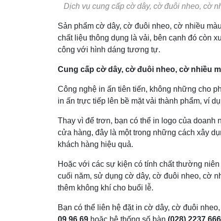
Dịch vụ cung cấp cờ dây, cờ đuôi nheo, cờ n
Sản phẩm cờ dây, cờ đuôi nheo, cờ nhiều màu x
chất liệu thông dụng là vải, bên cạnh đó còn xu
công với hình dáng tương tự.
Cung cấp cờ dây, cờ đuôi nheo, cờ nhiều màu
Công nghệ in ấn tiên tiến, không những cho 
in ấn trực tiếp lên bề mặt vải thành phẩm, ví 
Thay vì để trơn, bạn có thể in logo của doanh n
cửa hàng, đây là một trong những cách xây dụ
khách hàng hiệu quả.
Hoặc với các sự kiện có tính chất thường niê
cuối năm, sử dụng cờ dây, cờ đuôi nheo, cờ n
thêm không khí cho buổi lễ.
Bạn có thể liên hệ đặt in cờ dây, cờ đuôi nheo
09 96 69
hoặc hệ thống số bàn
(028) 2237 666