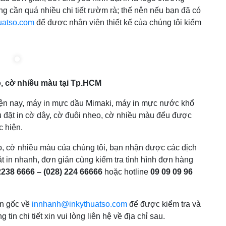
g cần quá nhiều chi tiết rườm rà; thế nên nếu bạn đã có
uatso.com
để được nhân viên thiết kế của chúng tôi kiểm
, cờ nhiều màu tại Tp.HCM
iện nay, máy in mực dầu Mimaki, máy in mực nước khổ
ầu đặt in cờ dây, cờ đuôi nheo, cờ nhiều màu đểu được
c hiện.
o, cờ nhiều màu của chúng tôi, bạn nhận được các dịch
đặt in nhanh, đơn giản cùng kiểm tra tình hình đơn hàng
 2238 6666 – (028) 224 66666
hoặc hotline
09 09 09 96
ản gốc về
innhanh@inkythuatso.com
để được kiểm tra và
 tin chi tiết xin vui lòng liên hệ về địa chỉ sau.