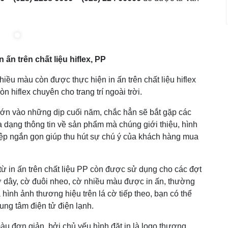
ấn trên chất liệu hiflex, PP
hiều màu còn được thực hiện in ấn trên chất liệu hiflex
 hiflex chuyên cho trang trí ngoài trời.
 lớn vào những dịp cuối năm, chắc hẳn sẽ bắt gặp các
a dạng thông tin về sản phẩm mà chúng giới thiệu, hình
điệp ngắn gọn giúp thu hút sự chú ý của khách hàng mua
từ in ấn trên chất liệu PP còn được sử dụng cho các đợt
cờ dây, cờ đuôi nheo, cờ nhiều màu được in ấn, thường
 hình ảnh thương hiệu trên lá cờ tiếp theo, bạn có thể
ung tâm điện tử điện lạnh.
àu đơn giản, bởi chủ yếu hình đặt in là logo thương