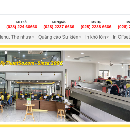
Mr.Thái
Mr.Nghĩa
Ms.Hạ
Mr
(028) 224 66666
(028) 2237 6666
(028) 2238 6666
(028)
enu, Thẻ nhựa
Quảng cáo Sự kiện
In khổ lớn
In Offse