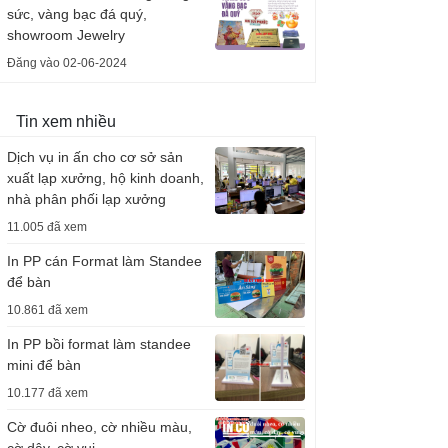
sức, vàng bạc đá quý,
showroom Jewelry
Đăng vào 02-06-2024
Tin xem nhiều
Dịch vụ in ấn cho cơ sở sản
xuất lạp xưởng, hộ kinh doanh,
nhà phân phối lạp xưởng
11.005 đã xem
In PP cán Format làm Standee
để bàn
10.861 đã xem
In PP bồi format làm standee
mini để bàn
10.177 đã xem
Cờ đuôi nheo, cờ nhiều màu,
cờ dây, cờ vui