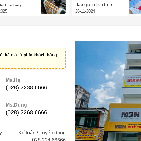
ãn trái cây
Báo giá in lịch treo...
2025
26-11-2024
á, kê giá từ phía khách hàng
Ms.Hạ
(028) 2238 6666
Ms.Dung
(028) 2268 6666
ý
Kế toán / Tuyển dụng
028 224 66666