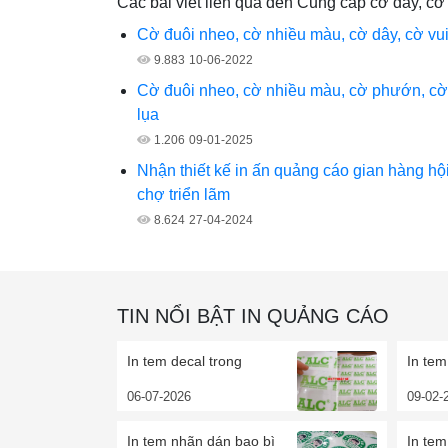
Các bài viết liên qua đến Cung cấp cờ dây, c
Cờ đuôi nheo, cờ nhiều màu, cờ dây, cờ vu
9.883
10-06-2022
Cờ đuôi nheo, cờ nhiều màu, cờ phướn, cờ
lụa
1.206
09-01-2025
Nhận thiết kế in ấn quảng cáo gian hàng hộ
chợ triển lãm
8.624
27-04-2024
TIN NỔI BẬT IN QUẢNG CÁO
In tem decal trong
In tem
06-07-2026
09-02-
In tem nhãn dán bao bì
In tem