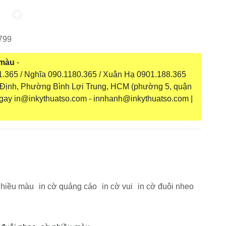
799
 màu
-
.365 / Nghĩa 090.1180.365 / Xuân Hạ 0901.188.365
g Định, Phường Bình Lợi Trung, HCM (phường 5, quận
ngay in@inkythuatso.com - innhanh@inkythuatso.com |
nhiều màu
in cờ quảng cáo
in cờ vui
in cờ đuôi nheo