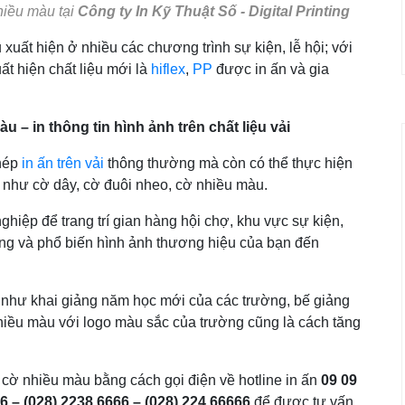
hiều màu tại
Công ty In Kỹ Thuật Số - Digital Printing
uất hiện ở nhiều các chương trình sự kiện, lễ hội; với
ất hiện chất liệu mới là
hiflex
,
PP
được in ấn và gia
 – in thông tin hình ảnh trên chất liệu vải
phép
in ấn trên vải
thông thường mà còn có thể thực hiện
dụ như cờ dây, cờ đuôi nheo, cờ nhiều màu.
ghiệp để trang trí gian hàng hội chợ, khu vực sự kiện,
ng và phổ biến hình ảnh thương hiệu của bạn đến
n như khai giảng năm học mới của các trường, bế giảng
hiều màu với logo màu sắc của trường cũng là cách tăng
, cờ nhiều màu bằng cách gọi điện về hotline in ấn
09 09
6 – (028) 2238 6666 – (028) 224 66666
để được tư vấn