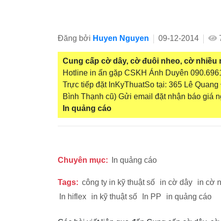
Đăng bởi
Huyen Nguyen
09-12-2014
Cung cấp cờ dây, cờ đuôi nheo, cờ nhiều
Hotline in ấn gặp CSKH Ánh Duyên 090.6961
Trực tiếp đặt InKyThuatSo tại: 365 Lê Quan
Bình Thạnh cũ) Gửi email đặt nhận báo giá 
In quảng cáo
Chuyên mục:
In quảng cáo
Tags:
công ty in kỹ thuật số
in cờ dây
in cờ 
In hiflex
in kỹ thuật số
In PP
in quảng cáo