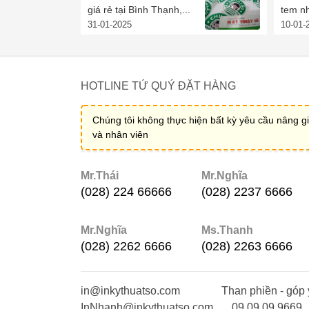
giá rẻ tại Bình Thạnh,...
tem nh
31-01-2025
10-01-
HOTLINE TỨ QUÝ ĐẶT HÀNG
Chúng tôi không thực hiện bất kỳ yêu cầu nâng gi
và nhân viên
Mr.Thái
Mr.Nghĩa
(028) 224 66666
(028) 2237 6666
Mr.Nghĩa
Ms.Thanh
(028) 2262 6666
(028) 2263 6666
in@inkythuatso.com
Than phiền - góp 
InNhanh@inkythuatso.com
09 09 09 9669