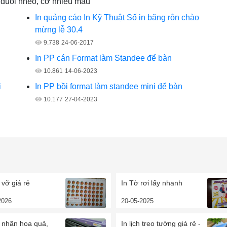
ờ đuôi nheo, cờ nhiều màu
i
In quảng cáo In Kỹ Thuật Số in băng rôn chào
mừng lễ 30.4
9.738
24-06-2017
In PP cán Format làm Standee để bàn
10.861
14-06-2023
i
In PP bồi format làm standee mini để bàn
10.177
27-04-2023
 vỡ giá rẻ
In Tờ rơi lấy nhanh
2026
20-05-2025
 nhãn hoa quả,
In lịch treo tường giá rẻ -