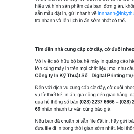
hiệu và hình sản phẩm của bạn, đơn giản, khôn
sẵn mẫu đặt in, gửi nhanh về
innhanh@inkyth
tra nhanh và lên lịch in ấn sớm nhất có thể.
Tìm đến nhà cung cấp cờ dây, cờ đuôi nheo
Với việc sở hữu bộ ba hệ máy in quảng cáo h
lớn cùng máy in trên mọi chất liệu; mọi nhu c
Công ty In Kỹ Thuật Số - Digital Printing
thự
Đến với dịch vụ cung cấp cờ dây, cờ đuôi nhe
vụ từ thiết kế, in ấn, gia công đến giao hàng; 
qua hệ thống số bàn
(028) 2237 6666 – (028)
69
nhận nhanh tư vấn cùng báo giá.
Nếu bạn đã chuẩn bị sẵn file đặt in, hãy gửi b
đưa file đi in trong thời gian sớm nhất. Mọi thông