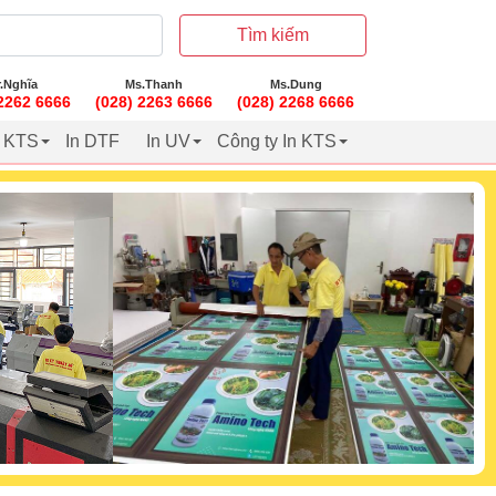
Tìm kiếm
.Nghĩa
Ms.Thanh
Ms.Dung
 2262 6666
(028) 2263 6666
(028) 2268 6666
t KTS
In DTF
In UV
Công ty In KTS