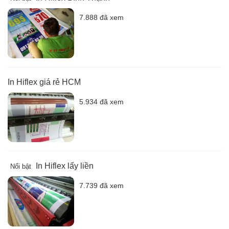
7.888 đã xem
In Hiflex giá rẻ HCM
5.934 đã xem
In Hiflex lấy liền
Nổi bật
7.739 đã xem