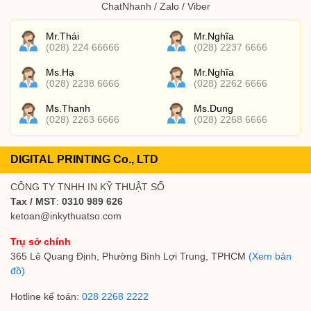
ChatNhanh / Zalo / Viber
Mr.Thái
Mr.Nghĩa
(028) 224 66666
(028) 2237 6666
Ms.Hạ
Mr.Nghĩa
(028) 2238 6666
(028) 2262 6666
Ms.Thanh
Ms.Dung
(028) 2263 6666
(028) 2268 6666
DIGITAL PRINTING Co., LTD
CÔNG TY TNHH IN KỸ THUẬT SỐ
Tax / MST
:
0310 989 626
ketoan@inkythuatso.com
Trụ sở chính
365 Lê Quang Định, Phường Bình Lợi Trung, TPHCM
(Xem bản
đồ)
Hotline kế toán:
028 2268 2222