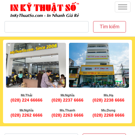
inkythuatso.com
Menu
Tìm kiếm
Mr.Thái
Mr.Nghĩa
Ms.Hạ
(028) 224 66666
(028) 2237 6666
(028) 2238 6666
Mr.Nghĩa
Ms.Thanh
Ms.Dung
(028) 2262 6666
(028) 2263 6666
(028) 2268 6666