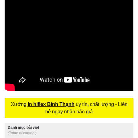
Xưởng
In hiflex Bình Thạnh
uy tín, chất lượng - Liên
hệ ngay nhận báo giá
Danh mục bài viết
(Table of content)