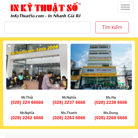
inkythuatso.com
Menu
Tìm kiếm
Mr.Thái
Mr.Nghĩa
Ms.Hạ
(028) 224 66666
(028) 2237 6666
(028) 2238 6666
Mr.Nghĩa
Ms.Thanh
Ms.Dung
(028) 2262 6666
(028) 2263 6666
(028) 2268 6666