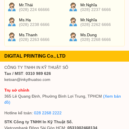
Mr.Thái
Mr.Nghĩa
(028) 224 66666
(028) 2237 6666
Ms.Hạ
Mr.Nghĩa
(028) 2238 6666
(028) 2262 6666
Ms.Thanh
Ms.Dung
(028) 2263 6666
(028) 2268 6666
DIGITAL PRINTING Co., LTD
CÔNG TY TNHH IN KỸ THUẬT SỐ
Tax / MST
:
0310 989 626
ketoan@inkythuatso.com
Trụ sở chính
365 Lê Quang Định, Phường Bình Lợi Trung, TPHCM
(Xem bản
đồ)
Hotline kế toán:
028 2268 2222
STK Công ty TNHH In Kỹ Thuật Số.
Vietcombank Đông Sài Gòn HCM:
0531002468134